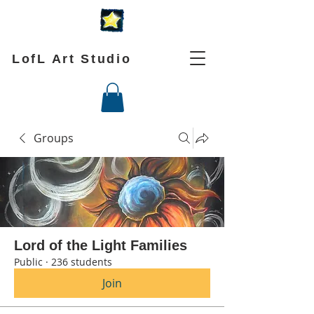
LofL Art Studio
Groups
Lord of the Light Families
Public
·
236 students
Join