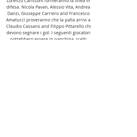
Lorenzo Carissoni formeranno la linea in 
difesa. Nicola Pavan, Alessio Vita, Andrea 
Danzi, Giuseppe Carriero and Francesco 
Amatucci proveranno che la palla arrivi a 
Claudio Cassano and Filippo Pittarello chi 
devono segnare i gol. I seguenti giocatori 
potrebbero essere in panchina, scelti 
dall'allenatore: Luca Maniero, Matteo 
Angeli, Federico Giraudo, Andrea 
Cecchetto, Stefano Negro, Nicholas 
Saggionetto, Valerio Mastrantonio, Emil 
Kornvig, Andrea Magrassi, Ahmed Kader 
Sanogo, Tommy Maistrello, Luca Pandolfi. 

Diretta Palermo-Cittadella: dove vederla 
in tv e live streaming 29 ott 2023 — Puoi 
vedere Palermo-Cittadella in streaming 
live e on demand su DAZN. Qui trovi la 
pagina dedicata alla diretta , già 
disponibile sulla nostra ...

Palermo-Cittadella: dove vederla 12-11-