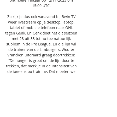
ontmoeten elkaar op 12/11/2023 om 
15:00 UTC. 

Zo kijk je dus ook vanavond bij Bwin TV 
weer livestream op je desktop, laptop, 
tablet of mobiele telefoon naar OHL 
tegen Genk. En Genk doet het dit seizoen 
met 28 uit 33 tot nu toe natuurlijk 
subliem in de Pro League. En die lijn wil 
de trainer van de Limburgers, Wouter 
Vrancken uiteraard graag doortrekken: 
“De honger is groot om de lijn door te 
trekken, dat merk je in de intensiteit van 
de jongens op training. Dat moeten we 
dan ook opnieuw een verlengstuk geven 
in de wedstrijden, startende in Leuven. ” 
En het goede nieuws is, bij Bwin TV kan je 
dus weer livestream op internet kijken of 
Genk zijn goede lijn inderdaad doortrekt 
en de 3 punten raapt op verplaatsing in 
Leuven, of niet? Klik hieronder dan ook 
gauw op de link voor de livestream van 