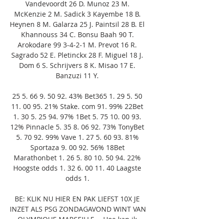
Vandevoordt 26 D. Munoz 23 M. 
McKenzie 2 M. Sadick 3 Kayembe 18 B. 
Heynen 8 M. Galarza 25 J. Paintsil 28 B. El 
Khannouss 34 C. Bonsu Baah 90 T. 
Arokodare 99 3-4-2-1 M. Prevot 16 R. 
Sagrado 52 E. Pletinckx 28 F. Miguel 18 J. 
Dom 6 S. Schrijvers 8 K. Misao 17 E. 
Banzuzi 11 Y. 

25 5. 66 9. 50 92. 43% Bet365 1. 29 5. 50 
11. 00 95. 21% Stake. com 91. 99% 22Bet 
1. 30 5. 25 94. 97% 1Bet 5. 75 10. 00 93. 
12% Pinnacle 5. 35 8. 06 92. 73% TonyBet 
5. 70 92. 99% Vave 1. 27 5. 60 93. 81% 
Sportaza 9. 00 92. 56% 18Bet 
Marathonbet 1. 26 5. 80 10. 50 94. 22% 
Hoogste odds 1. 32 6. 00 11. 40 Laagste 
odds 1. 

BE: KLIK NU HIER EN PAK LIEFST 10X JE 
INZET ALS PSG ZONDAGAVOND WINT VAN 