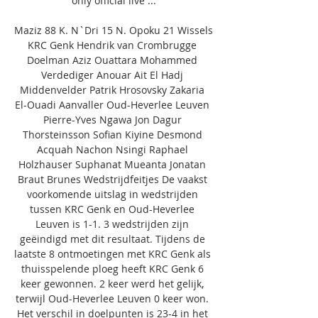
only official live ...

Maziz 88 K. N`Dri 15 N. Opoku 21 Wissels 
KRC Genk Hendrik van Crombrugge 
Doelman Aziz Ouattara Mohammed 
Verdediger Anouar Ait El Hadj 
Middenvelder Patrik Hrosovsky Zakaria 
El-Ouadi Aanvaller Oud-Heverlee Leuven 
Pierre-Yves Ngawa Jon Dagur 
Thorsteinsson Sofian Kiyine Desmond 
Acquah Nachon Nsingi Raphael 
Holzhauser Suphanat Mueanta Jonatan 
Braut Brunes Wedstrijdfeitjes De vaakst 
voorkomende uitslag in wedstrijden 
tussen KRC Genk en Oud-Heverlee 
Leuven is 1-1. 3 wedstrijden zijn 
geëindigd met dit resultaat. Tijdens de 
laatste 8 ontmoetingen met KRC Genk als 
thuisspelende ploeg heeft KRC Genk 6 
keer gewonnen. 2 keer werd het gelijk, 
terwijl Oud-Heverlee Leuven 0 keer won. 
Het verschil in doelpunten is 23-4 in het 