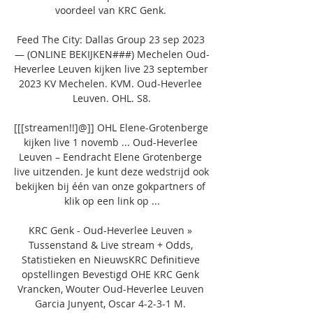
voordeel van KRC Genk. 

Feed The City: Dallas Group 23 sep 2023 
— (ONLINE BEKIJKEN###) Mechelen Oud-
Heverlee Leuven kijken live 23 september 
2023 KV Mechelen. KVM. Oud-Heverlee 
Leuven. OHL. S8.

[[[streamen!!]@]] OHL Elene-Grotenberge 
kijken live 1 novemb ... Oud-Heverlee 
Leuven – Eendracht Elene Grotenberge 
live uitzenden. Je kunt deze wedstrijd ook 
bekijken bij één van onze gokpartners of 
klik op een link op ...

KRC Genk - Oud-Heverlee Leuven » 
Tussenstand & Live stream + Odds, 
Statistieken en NieuwsKRC Definitieve 
opstellingen Bevestigd OHE KRC Genk 
Vrancken, Wouter Oud-Heverlee Leuven 
Garcia Junyent, Oscar 4-2-3-1 M. 