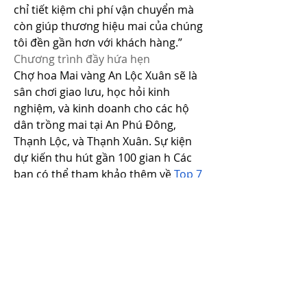
chỉ tiết kiệm chi phí vận chuyển mà 
còn giúp thương hiệu mai của chúng 
tôi đền gần hơn với khách hàng.”
Chương trình đầy hứa hẹn
Chợ hoa Mai vàng An Lộc Xuân sẽ là 
sân chơi giao lưu, học hỏi kinh 
nghiệm, và kinh doanh cho các hộ 
dân trồng mai tại An Phú Đông, 
Thạnh Lộc, và Thạnh Xuân. Sự kiện 
dự kiến thu hút gần 100 gian h Các 
bạn có thể tham khảo thêm về 
Top 7 
vườn mai vàng lớn đẹp nhất Việt 
Nam 2025
.
0
0
Write a comment...