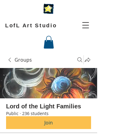
LofL Art Studio
Groups
Lord of the Light Families
Public
·
236 students
Join