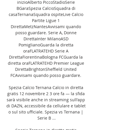
inizioAlberto PiccoStadioSerie 
BGaraSpezia CalcioSquadra di 
casaTernanaSquadra ospiteLive Calcio 
Partite Ligue 1 
DirettaMetzNantesAvvisami quando 
posso guardare. Serie A, Donne 
DirettaInter MilanoASD 
PomiglianoGuarda la diretta 
oraFLATRATEHD Serie A 
DirettaFiorentinaBologna FCGuarda la 
diretta oraFLATRATEHD Premier League 
DirettaBrightonSheffield United 
FCAvvisami quando posso guardare. 

Spezia Calcio Ternana Calcio in diretta 
gratis 12 novembre 2 3 ore fa — la sfida 
sarà visibile anche in streaming sull'app 
di DAZN, accessibile da cellulare e tablet 
o sul sito ufficiale. Spezia vs Ternana | 
Serie B ...
