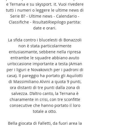
e Ternana e su skysport. it. Vuoi rivedere 
tutti i numeri o leggere le ultime news di 
Serie B? - Ultime news - Calendario - 
Classifiche - RisultatiRiepilogo partita: 
date e orari. 

La sfida contro i blucelesti di Bonazzoli 
non è stata particolarmente 
entusiasmante, sebbene nella ripresa 
entrambe le squadre abbiano avuto 
un’occasione importante a testa (Amian 
per i liguri e Novakovich per i padroni di 
casa). Il pareggio ha portato gli Aquilotti 
di Massimiliano Alvini a quota 9 punti, 
ora distanti di tre punti dalla zona di 
salvezza. D’altro canto, la Ternana è 
chiaramente in crisi, con tre sconfitte 
consecutive che hanno portato il loro 
totale a otto. 

Bella giocata di Falletti, da fuori area la 