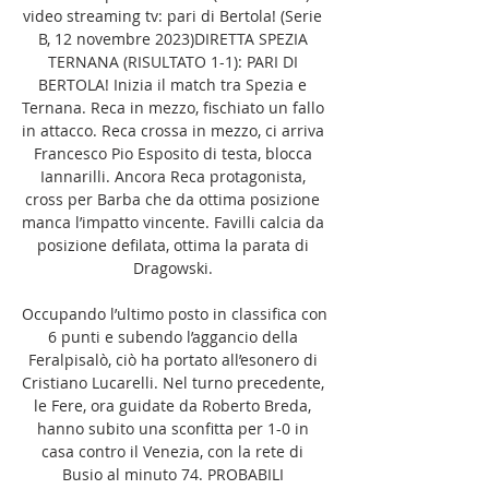
video streaming tv: pari di Bertola! (Serie 
B, 12 novembre 2023)DIRETTA SPEZIA 
TERNANA (RISULTATO 1-1): PARI DI 
BERTOLA! Inizia il match tra Spezia e 
Ternana. Reca in mezzo, fischiato un fallo 
in attacco. Reca crossa in mezzo, ci arriva 
Francesco Pio Esposito di testa, blocca 
Iannarilli. Ancora Reca protagonista, 
cross per Barba che da ottima posizione 
manca l’impatto vincente. Favilli calcia da 
posizione defilata, ottima la parata di 
Dragowski. 

Occupando l’ultimo posto in classifica con 
6 punti e subendo l’aggancio della 
Feralpisalò, ciò ha portato all’esonero di 
Cristiano Lucarelli. Nel turno precedente, 
le Fere, ora guidate da Roberto Breda, 
hanno subito una sconfitta per 1-0 in 
casa contro il Venezia, con la rete di 
Busio al minuto 74. PROBABILI 