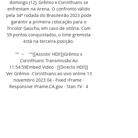
domingo (12), Grêmio x Corinthians se 
enfrentam na Arena. O confronto válido 
pela 34ª rodada do Brasileirão 2023 pode 
garantir a primeira colocação para o 
Tricolor Gaúcho, em caso de vitória. Com 
59 pontos conquistados, o time gremista 
está na terceira posição. 

""  ~    ""[[Assistir HD!!]]Grêmio x 
Corinthians Transmissão Ao 
11:54:59Embed Video · [[Directo HD!!]] 
Ver Grêmio -Corinthians ao vivo online 13 
novembro 2023 04 · Fixed iFrame · 
Responsive iFrame.CA.gov · Stan TV · 4 
min atrás

Grêmio x Corinthians: onde ver ao vivo ao 
jogo pelo 8 de out. de 2019 — Grêmio x 
Corinthians terá transmissão do 
Premiere e o Estado acompanha a 
partida em tempo real. Publicidade. O 