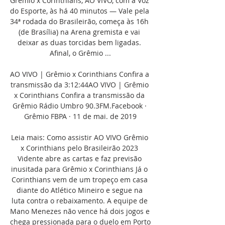
Grêmio x Corinthians, AO VIVO, com a Voz 
do Esporte, às há 40 minutos — Vale pela 
34ª rodada do Brasileirão, começa às 16h 
(de Brasília) na Arena gremista e vai 
deixar as duas torcidas bem ligadas. 
Afinal, o Grêmio ...

AO VIVO | Grêmio x Corinthians Confira a 
transmissão da 3:12:44AO VIVO | Grêmio 
x Corinthians Confira a transmissão da 
Grêmio Rádio Umbro 90.3FM.Facebook · 
Grêmio FBPA · 11 de mai. de 2019

Leia mais: Como assistir AO VIVO Grêmio 
x Corinthians pelo Brasileirão 2023 
Vidente abre as cartas e faz previsão 
inusitada para Grêmio x Corinthians Já o 
Corinthians vem de um tropeço em casa 
diante do Atlético Mineiro e segue na 
luta contra o rebaixamento. A equipe de 
Mano Menezes não vence há dois jogos e 
chega pressionada para o duelo em Porto 