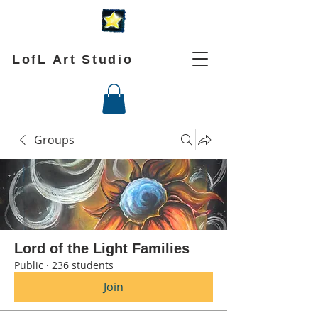
LofL Art Studio
Groups
Lord of the Light Families
Public
·
236 students
Join