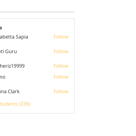
s
sabetta Sapia
Follow
ti Guru
Follow
heriz19999
Follow
z19999
mo
Follow
yana Clark
Follow
Students (236)