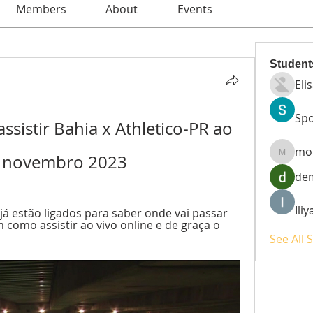
Members
About
Events
Student
Eli
Spo
ssistir Bahia x Athletico-PR ao 
mo
12 novembro 2023
moheri
de
Ili
á estão ligados para saber onde vai passar 
como assistir ao vivo online e de graça o 
See All 