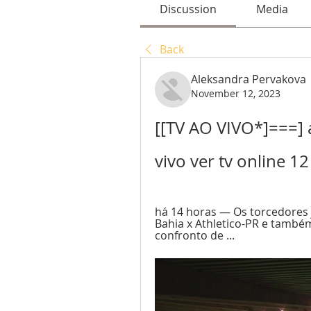
Discussion
Media
Back
Aleksandra Pervakova
November 12, 2023
[[TV AO VIVO*]===] a
vivo ver tv online 
há 14 horas — Os torcedores j
Bahia x Athletico-PR e também 
confronto de ...