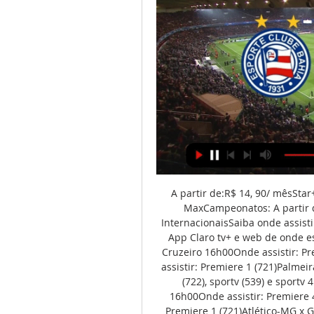
A partir de:R$ 14, 90/ mêsStar+Campeonatos: A partir de: R$ 25, 00 / mês HBO MaxCampeonatos: A partir de: R$ 27, 90 / mês Campeonatos Nacionais e InternacionaisSaiba onde assistir aos jogos. Clientes Claro assistem ainda pela TV, App Claro tv+ e web de onde estiverBrasileirão Série A11. 11 (Sábado)Coritiba x Cruzeiro 16h00Onde assistir: Premiere 2 (722)Flamengo x Fluminense 18h30Onde assistir: Premiere 1 (721)Palmeiras x Internacional 21h00Onde assistir: Premiere 2 (722), sportv (539) e sportv 4k (444)12. 11 (Domingo)Bragantino x Botafogo 16h00Onde assistir: Premiere 4 (724)Grêmio x Corinthians 16h00Onde assistir: Premiere 1 (721)Atlético-MG x Goiás 18h30Onde assistir: Premiere 3 (723)Vasco x América-MG 18h30Onde assistir: Premiere 1 (721)Cuiabá x Fortaleza 18h30Onde assistir: Premiere 6 (726)Santos x São Paulo 18h30Onde assistir: Premiere 2 (722)Bahia x Athletico-PR 18h30Onde assistir: Premiere 5 (725) e sportv (539)Tabela de Jogos EstaduaisFique antenado nas tabelas dos campeonatos de futebol que estão rolando nos estados e os ganhadoresCampeão Copa do Nordeste 2023A final da Copa do Nordeste foi intensa, com a rivalidade do Ceará e Sport em campo. 

Bahia x Cuiabá pelo Brasileirão 2023: onde assistir ao vivo há 3 dias — Dessa forma, o jogo entre Bahia e Cuiabá pelo Brasileirão 2023 terá transmissão no canal Premiere 4. Portanto, Bahia x Cuiabá ao vivo e online ...

Bahia x Athletico-PR: informações e onde assistir à partida há 16 horas — Athletico-PR e Bahia se enfrentam pela 34ª rodada do Campeonato Brasileiro, nesse domingo, às 18h30 (de Brasília), na Arena Fonte Nova, ...

Na Twitch, o preço da assinatura é de R$ 7, 90 mensais. Clientes do Prime Video podem se inscrever sem custo adicional. Já no YouTube, o valor é de R$ 1, 99 por mês. Para assistir, basta acessar os perfis no momento do duelo. Futebol na TNTA TNT também firmou acordo com o Athletico-PR para mostrar as partidas da equipe como mandante no Brasileirão desta temporada. Por questões contratuais, os jogos não serão exibidos apenas para o Estado do Paraná. A HBO Max não faz parte da negociação. Assinantes do canal na TV paga podem acompanhar pelo TNT Go. 

O jogo foi decidido nos pênaltis e o Ceará levou a taça depois de 2 anos sem nenhum título. Os gols foram marcados por Danilo Barcelos, Jean Carlos, Luvannor e Erick. Campeonatos InternacionaisUEFA Champions LeagueOs clubes mais ricos da Europa colocam em campo jogadores de futebol conhecidos mundialmente para uma disputa em alto nível técnico! O Real Madrid é o atual campeão da competição. Na TNT Sports (canal 651 da Claro tv+) ou no streaming HBO Max você segue de perto e com exclusividade aos principais craques da Champions League. Premier League é na ESPNPremier League é na ESPN (canal 570 da Claro tv+)O melhor do futebol europeu e mundial está nos canais ESPN! As ligas mais conhecidas do Velho Continente, futebol argentino e muito mais! Confira as notícias do futebol Copa do Brasil: primeira fase Times brasileiros que tem Mundial Campeonato Pernambucano 2023Copa 2026: conheça cidades-sedeEstádios da Copa do Mundo 2022Ainda não é cliente Claro tv+? Escolha a melhor opção e tenha acesso a mais de 100 canais ao vivo para curtir o melhor do futebol e muitos outros conteúdos para você e sua família! App Claro tv+ Para quem quer ainda mais praticidade e liberdade. 

O técnico Dorival Junior não deve contar com Pablo Maia e Michel Araújo, suspensos, além de Arboleda que defende a seleção do Equador. A expectativa da torcida era a estreia de Alexandre Pato, porém o treinador e a comissão entendem que o jogador ainda precisa estar melhor fisicamente. Do outro lado o Athletico PR, que está uma posição acima que o São Paulo, precisa pelo menos de uma empate para se manter na frente da equipe paulista. O Furacão não perde a três jogos e busca retomar as vitórias, após empate contra o América MG na última rodada. Onde