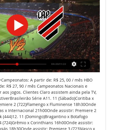
 assistir ao vivo e qual horário do jogo São Paulo x Athletico PR O jogo desta quarta-feira, às 19h, entre São Paulo e Athletico PR terá transmissão ao vivo na SporTV (exceto para SP) e Premiere Como assistir o jogo São Paulo x Athletico PR online? Você pode assistir a partida online pelo Premiere, através das plataformas Amazon Prime Video e Globoplay. 

São Paulo x Athletico PR: veja horário e onde assistir ao vivo | ExameSão Paulo e Athletico PR se enfrentam nesta quarta-feira, 21, às 19h no estádio do Morumbi, em São Paulo. A partida é válida pela 11ª rodada da Brasileirão Série A. Após derrota em casa no clássico contra o Palmeiras, o São Paulo entra em campo buscando se recuperar no campeonato. O Tricolor está na oitava colocação com 15 pontos e busca com apoio da torcida, uma vitória diante do Furacão. 

Bahia x Athletico: onde assistir ao vivo, horário e escalações há 8 horas — Bahia e Athletico-PR se enfrentam neste domingo, às 18h30 (de Brasília), na Arena Fonte Nova, em Salvador, pela 34ª rodada do Campeonato ...

Bahia X Athletico PR - Ao vivo - Onde assistir Onde assistir Aovivo Bahia X Athletico PR pelo Brasileirão Série A - Saiba onde vai passar o jogo Ao vivo.

Bahia x Athletico-PR: onde assistir, horário e escalação há 2 horas — ONDE ASSISTIR BAHIA x ATHLETICO-PR AO VIVO: SporTV (TV fechada). assista. Stepan Nercessian 'previu' crise do Botafogo há três meses ...

O acesso é realizado por site ou aplicativo disponível para Android e iOS. Basta fazer o download do app e entrar com os dados da respectiva operadora. Brasileirão ao vivoO Athletico-PR soma 20 pontos no Brasileirão e busca se aproximar dos primeiros colocados do campeonato. Já o Bahia está com 13 pontos e briga para se distanciar da zona de rebaixamento do nacional. Ambas as equipes foram eliminadas da Copa do Brasil, no meio de semana. Enquanto o Furacão foi derrotado pelo Flamengo por 2 a 0, o Tricolor de Aço perdeu para o Grêmio nos pênaltis por 4 a 3. Prováveis escalações:Athletico-PR: Bento; Matheus Felipe, Thiago Heleno e Zé Ivaldo; Khellven (Madson), Fernandinho, Erick e Christian; Vitor Bueno, Vitor Roque e Canobbio. Técnico: Wesley Carvalho (interino)Bahia: Marcos Felipe; Cicinho, Kanu, Gabriel Xavier e Chávez; Acevedo e Rezende; Ademir, Thaciano e Kayky; Everaldo. 

Box Claro tv+ Para quem quer a melhor imagem em casa. 4k Claro tv+ Para quem quer a melhor imagem em casa. Soundbox Claro tv+ Para quem quer um experência de cinema em casa. Perguntas frequentesNa Claro você assiste futebol ao vivo, para torcer e acompanhar o seu time. Assista jogos ao vivo pela, pelo celular, computador ou televisão. Conheça o e tenha o melhor da programação esportiva na sua tv por assinatura. Você pode assistir jogos de futebol ao vivo pela, pelo app no celular, computador ou através da smart tv. Principais campeonatos brasileiros: Brasileirão Série A e Série B, Copa do Brasil e Campeonatos Estaduais (Paulistão, Cariocão, Gaúchão, Mineiro). Principais campeonatos sul-americanos: Copa Libertadores da América, Libertadores Feminina, Copa Sul-Americana e Recopa Sul-americana Principais campeonatos europeus: Premier League, Champions League, La Liga (Espanha), Bundesliga (Alemanha), Serie A (Itália) e Ligue 1 (França). 

Onde assistir: Athletico-PR x Bahia ao vivo vai passar pelo 16 de jul. de 2023 — A partida será disputada às 18h30 (horário de Brasília), na Ligga Arena, em Curitiba (PR). A TNT transmitirá ao vivo na TV (exceto no Paraná).

Onde assistir: Athletico-PR x Bahia ao vivo vai passar pelo Premiere? Athletico-PR x Bahia acontece neste domingo (16), pela 15ª rodada do Brasileirão. A partida será disputada às 18h30 (horário de Brasília), na Ligga Arena, em Curitiba (PR). A TNT transmitirá ao vivo na TV (exceto no Paraná). Rede Furacão e os perfis de Casimiro na Twitch e no YouTube (CazéTV) são as opções para assistir online. Não vai passar pelo Premiere. A Globo tem a possibilidade de mostrar os confrontos do Athletico em rede aberta, mas a emissora inclui o time apenas em algumas transmissões. Com isso, boa parte dos duelos fica fora da TV. SporTV e Premiere não vão exibir o embate, pois o Furacão é o único dos 20 clubes que não tem acordo com a Globo para transmitir seus jogos em casa por meio do pay-per-view ou canais por assinatura da empresa. 

jogos Esporte Clube Bahia ao vivo, tabela, resultados ... assistir ao vivo na TV, horário, provável escalação, últimas notícias e palpite Bahia x Athletico-PR, 25.11. Corinthians x Bahia, 29.11. Bahia x São Paulo

Onde assistir, palpites e escalações de Bahia x Athletico-PR há 1 hora — O jogo entre Bahia x Athletico-PR terá transmissão ao vivo no SporTV pela TV por assinatura e no Premiere pelo pay-per-view. Data: Domingo ...

Bahia x Athletico-PR: onde assistir ao vivo e horário há 6 horas — O confronto terá transmissão ao vivo no canal de TV fechada SporTV e no serviço de pay-per-view Premiere. Confira onde vai passar a partida, ...

Assistir Futebol Ao Vivo na Internet Online e TV | Tabelas e Jogos | ClaroBrasileirão 2023No Premiere você não perde nenhum lance dos principais campeonatos do PaísA maior cobertura do futebol brasileiro! Champions LeagueAcompanhe o maior campeonato da Europa. Turbine seu plano com seus campeonatos favoritosAssista os grandes jogos do seu time do coração na sua Claro tv+PremiereCampeonatos: Brasileiro Séries A e B Paulista Mineiro e Pernambucano. A partir de: R$ 29, 90 / mês Paramount+Campeonatos: Libertadores Sudamericana. A partir de:R$ 19, 90/ mêsESPNCampeonatos: Champions League Europa League Copa Sul-Americana Ligas de Futebol da Europa Copa do Brasil Copas dos Países da Europa Copa da Alemanha Copa Itália A partir de: R$ 69, 90 / mês Nosso FutebolCampeonatos: Regionais Estaduais (Pernambucano, Cearense, Alagoano e Goiano) Brasileirão Série C e a Copa do Nordeste. 

Bahia x Athletico-PR: informações e onde assistir à partida há 16 horas — Bahia x Athletico-PR: informações e onde assistir à partida pelo Brasileirão. São Paulo, SP. Publicação 11/11/23 | 20:00.

Palmeiras x Athletico-PR ao vivo: onde assistir ao jogo do 4 de nov. de 2