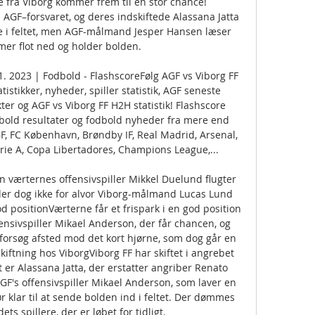
fra Viborg kommer frem til en stor chance! 
AGF–forsvaret, og deres indskiftede Alassana Jatta 
de i feltet, men AGF-målmand Jesper Hansen læser 
r flot ned og holder bolden. 

11. 2023 | Fodbold - FlashscoreFølg AGF vs Viborg FF 
stikker, nyheder, spiller statistik, AGF seneste 
er og AGF vs Viborg FF H2H statistik! Flashscore 
old resultater og fodbold nyheder fra mere end 
, FC København, Brøndby IF, Real Madrid, Arsenal, 
erie A, Copa Libertadores, Champions League,... 

 værternes offensivspiller Mikkel Duelund flugter 
der dog ikke for alvor Viborg-målmand Lucas Lund 
od positionVærterne får et frispark i en god position 
fensivspiller Mikael Anderson, der får chancen, og 
 forsøg afsted mod det kort hjørne, som dog går en 
skiftning hos ViborgViborg FF har skiftet i angrebet 
t er Alassana Jatta, der erstatter angriber Renato 
l AGF's offensivspiller Mikael Anderson, som laver en 
r klar til at sende bolden ind i feltet. Der dømmes 
ts spillere, der er løbet for tidligt. 
