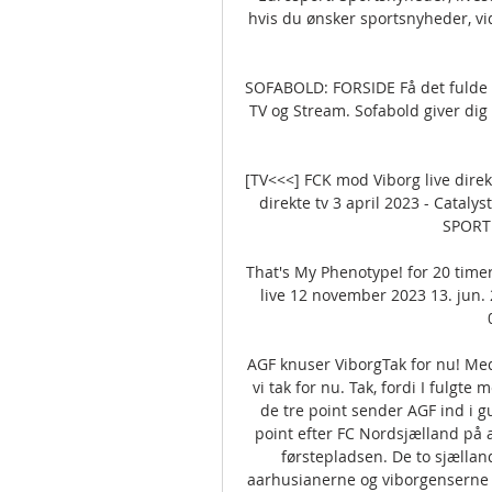
hvis du ønsker sportsnyheder, vi
SOFABOLD: FORSIDE Få det fulde o
TV og Stream. Sofabold giver dig 
[TV<<<] FCK mod Viborg live direk
direkte tv 3 april 2023 - Cataly
SPORT o
That's My Phenotype! for 20 time
live 12 november 2023 13. jun.
AGF knuser ViborgTak for nu! Med 
vi tak for nu. Tak, fordi I fulgte
de tre point sender AGF ind i g
point efter FC Nordsjælland på 
førstepladsen. De to sjællan
aarhusianerne og viborgenserne 