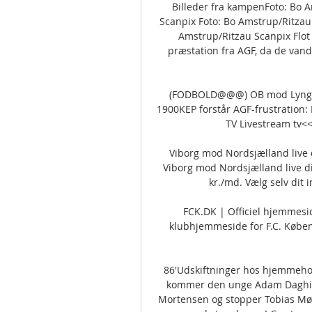
Billeder fra kampenFoto: Bo A
Scanpix Foto: Bo Amstrup/Ritzau 
Amstrup/Ritzau Scanpix Flot 
præstation fra AGF, da de vand
(FODBOLD@@@) OB mod Lyngby l
1900KEP forstår AGF-frustration
TV Livestream tv<<
Viborg mod Nordsjælland live d
Viborg mod Nordsjælland live di
kr./md. Vælg selv dit 
FCK.DK | Officiel hjemmesid
klubhjemmeside for F.C. Københ
86'Udskiftninger hos hjemmehol
kommer den unge Adam Daghim o
Mortensen og stopper Tobias Møl