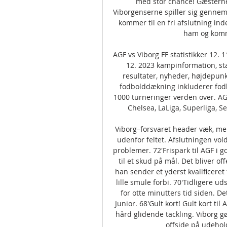
med stor chance! Gæsterne 
Viborgenserne spiller sig gennem 
kommer til en fri afslutning in
ham og komme
AGF vs Viborg FF statistikker 12. 
12. 2023 kampinformation, stati
resultater, nyheder, højdepunkt
fodbolddækning inkluderer fodb
1000 turneringer verden over. AGF
Chelsea, LaLiga, Superliga, S
Viborg–forsvaret header væk, men
udenfor feltet. Afslutningen vol
problemer. 72'Frispark til AGF i g
til et skud på mål. Det bliver of
han sender et yderst kvalificeret
lille smule forbi. 70'Tidligere ud
for otte minutters tid siden. De
Junior. 68'Gult kort! Gult kort ti
hård glidende tackling. Viborg gø
offside på udeholde