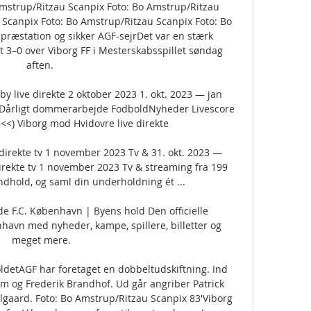
mstrup/Ritzau Scanpix Foto: Bo Amstrup/Ritzau 
Scanpix Foto: Bo Amstrup/Ritzau Scanpix Foto: Bo 
præstation og sikker AGF-sejrDet var en stærk 
t 3–0 over Viborg FF i Mesterskabsspillet søndag 
aften. 

ive direkte 2 oktober 2023 1. okt. 2023 — jan 
: Dårligt dommerarbejde FodboldNyheder Livescore 
<<) Viborg mod Hvidovre live direkte

irekte tv 1 november 2023 Tv & 31. okt. 2023 — 
rekte tv 1 november 2023 Tv & streaming fra 199 
indhold, og saml din underholdning ét ...

e F.C. København | Byens hold Den officielle 
avn med nyheder, kampe, spillere, billetter og 
meget mere.

detAGF har foretaget en dobbeltudskiftning. Ind 
g Frederik Brandhof. Ud går angriber Patrick 
gaard. Foto: Bo Amstrup/Ritzau Scanpix 83'Viborg 