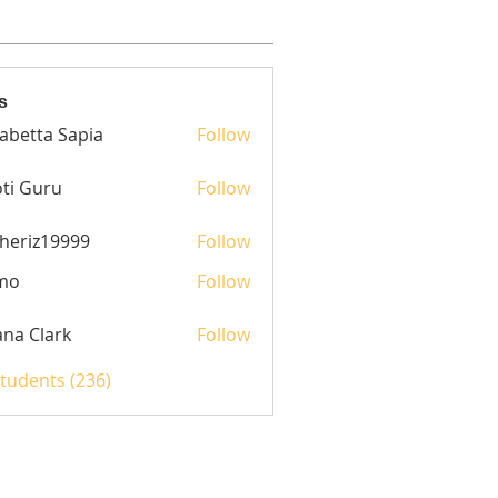
s
sabetta Sapia
Follow
ti Guru
Follow
heriz19999
Follow
z19999
mo
Follow
yana Clark
Follow
Students (236)