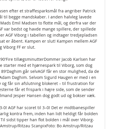
en efter et straffesparksmål fra angriber Patrick 
l til begge mandskaber. I anden halvleg lavede 
ads Emil Madsen to flotte mål, og derfra var der 
F var bedst og havde mange spillere, der spillede 
r AGF Viborg i tabellen og indtager tredjepladsen 
ortsat er åbent. Kampen er slut! Kampen mellem AGF 
g Viborg FF er slut. 

 90'Fire tillægsminutterDommer Jacob Karlsen har 
De starter med et hjørnespark til Viborg, som dog 
. 89'Daghim går selvAGF får en stor mulighed, da de 
Adam Daghim. Selvom Sigurd Haugen er med i en 
og får sin afslutning blokeret – til frustration for 
sterne får et frispark i højre side, som de sender 
lmand Jesper Hansen dog godt ud og bokser væk. 

-0! AGF har scoret til 3–0! Det er midtbanespiller 
rlig kontra frem, inden han lidt heldigt får bolden 
l sidst tipper han flot bolden i mål over Viborg-
Amstrup/Ritzau ScanpixFoto: Bo Amstrup/Ritzau 