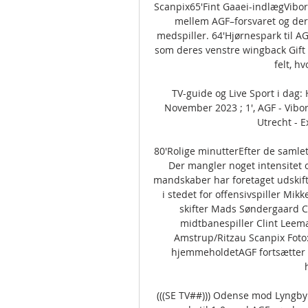
Scanpix65'Fint Gaaei-indlægViborg
mellem AGF–forsvaret og de
medspiller. 64'Hjørnespark til AG
som deres venstre wingback Gift L
felt, hv
TV-guide og Live Sport i dag:
November 2023 ; 1', AGF - Viborg
Utrecht - Ex
80'Rolige minutterEfter de samlet 
Der mangler noget intensitet 
mandskaber har foretaget udskift
i stedet for offensivspiller Mik
skifter Mads Søndergaard Cl
midtbanespiller Clint Leem
Amstrup/Ritzau Scanpix Foto:
hjemmeholdetAGF fortsætter de
(((SE TV##))) Odense mod Lyngby l