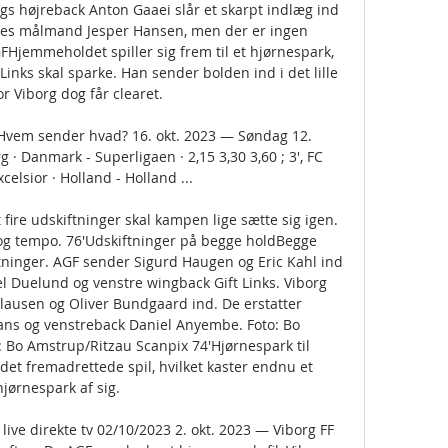
s højreback Anton Gaaei slår et skarpt indlæg ind 
res målmand Jesper Hansen, men der er ingen 
FHjemmeholdet spiller sig frem til et hjørnespark, 
inks skal sparke. Han sender bolden ind i det lille 
or Viborg dog får clearet. 

 Hvem sender hvad? 16. okt. 2023 — Søndag 12. 
 · Danmark - Superligaen · 2,15 3,30 3,60 ; 3', FC 
celsior · Holland - Holland ...

fire udskiftninger skal kampen lige sætte sig igen. 
og tempo. 76'Udskiftninger på begge holdBegge 
ninger. AGF sender Sigurd Haugen og Eric Kahl ind 
kel Duelund og venstre wingback Gift Links. Viborg 
ausen og Oliver Bundgaard ind. De erstatter 
ans og venstreback Daniel Anyembe. Foto: Bo 
 Bo Amstrup/Ritzau Scanpix 74'Hjørnespark til 
t fremadrettede spil, hvilket kaster endnu et 
hjørnespark af sig. 

ive direkte tv 02/10/2023 2. okt. 2023 — Viborg FF 