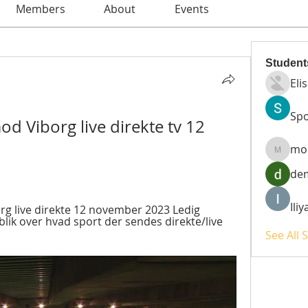
Members
About
Events
Student
Eli
Spo
 Viborg live direkte tv 12 
mo
moheri
de
Ili
rg live direkte 12 november 2023 Ledig 
blik over hvad sport der sendes direkte/live 
See All 