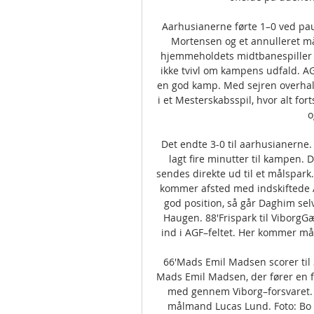
Aarhusianerne førte 1–0 ved paus
Mortensen og et annulleret må
hjemmeholdets midtbanespiller M
ikke tvivl om kampens udfald. AG
en god kamp. Med sejren overhale
i et Mesterskabsspil, hvor alt f
o
Det endte 3-0 til aarhusianerne.
lagt fire minutter til kampen. 
sendes direkte ud til et målspark
kommer afsted med indskiftede 
god position, så går Daghim selv 
Haugen. 88'Frispark til ViborgGæ
ind i AGF–feltet. Her kommer må
66'Mads Emil Madsen scorer til 3
Mads Emil Madsen, der fører en fa
med gennem Viborg–forsvaret. Ti
målmand Lucas Lund. Foto: Bo 