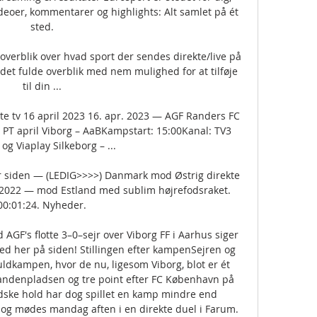
deoer, kommentarer og highlights: Alt samlet på ét 
sted.

verblik over hvad sport der sendes direkte/live på 
det fulde overblik med nem mulighed for at tilføje 
til din ...

te tv 16 april 2023 16. apr. 2023 — AGF Randers FC 
st PT april Viborg – AaBKampstart: 15:00Kanal: TV3 
g Viaplay Silkeborg – ...

r siden — (LEDIG>>>>) Danmark mod Østrig direkte 
 2022 — mod Estland med sublim højrefodsraket. 
00:01:24. Nyheder.

AGF's flotte 3–0–sejr over Viborg FF i Aarhus siger 
 med her på siden! Stillingen efter kampenSejren og 
uldkampen, hvor de nu, ligesom Viborg, blot er ét 
andenpladsen og tre point efter FC København på 
dske hold har dog spillet en kamp mindre end 
og mødes mandag aften i en direkte duel i Farum. 