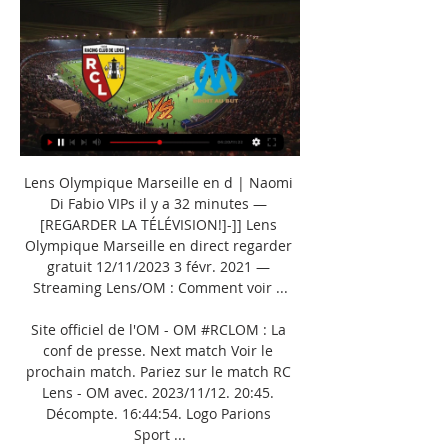
Lens Olympique Marseille en d | Naomi Di Fabio VIPs il y a 32 minutes — [REGARDER LA TÉLÉVISION!]-]] Lens Olympique Marseille en direct regarder gratuit 12/11/2023 3 févr. 2021 — Streaming Lens/OM : Comment voir ...

Site officiel de l'OM - OM #RCLOM : La conf de presse. Next match Voir le prochain match. Pariez sur le match RC Lens - OM avec. 2023/11/12. 20:45. Décompte. 16:44:54. Logo Parions Sport ...

TV : Lens - OM, sur quelle chaîne et à quelle heure ? - Foot 01 6 mai 2023 — Même si ce RCL-OM est le grand rendez-vous de cette 34e journée de regarder ce choc. Vu que ce dernier sera effectivement diffusé sur ...

RC Lens - Le streaming live commenté avec score en direct Suivez le match RC Lens - Marseille en direct live - Streaming texte et commentaires en continu. gonagon 1:07 En 3-5-2 J'aimerai voir cette équipe sur la ...

Streaming OM-Lens: Comment voir la rencontre en direct Le match OM-Lens sera diffusé sur Canal+ Sport. Bien sur, il faudra être abonné pour voir la rencontre. Les offres légales pour regarder en streaming OM-Lens ...

Lens - Marseille: À quelle heure? Sur quelle chaine TV regarder le match? Ce dimanche à 21 h 00, le Racing Club de Lens retrouve l'Olympique de Marseille. Auteures d'un début de saison moyen en championnat, les deux équipes ont cruellement besoin de points pour revenir en phase avec leur objectif. Le 10ᵉ de Ligue 1 accueille le 9ᵉ en clôture de cette 12ᵉ journée de Ligue 1 ce dimanche 20 h 45 du côté du Stade Félix-Bollaert. Les deux formations restent sur deux matchs nuls ternes lors de la dernière journée. 

RC Lens - Olympique de Marseille : Sur quelle chaîne TV voir il y a 6 jours — RC Lens - Olympique de Marseille : Sur quelle chaîne TV voir le match, à quelle heure et les dernières news. Dimanche soir, Lens accueille ...

Lens / Marseille – Sur quelle chaîne TV et Streaming et à il y a 6 heures — Cette rencontre de Ligue 1 Uber Eats le RC Lens et l'Olympique de Marseille est à suivre en direct à 20h45 sur Amazon Prime et sa chaîne Le ...

regarder RCL OM en streaming live 12 novembre 2023 Diffusion il y a 5 heures — 11 mai 2023 — Vainqueur de l'Olympique de Marseille le week-end dernier, le RCL a Le streaming pour voir le match.

Nous arrivons à la 12ᵉ journée, et le classement de Ligue 1 voit l’équipe de Franck Haise à la 10ᵉ place avec 13 points au compteur. L’entraîneur des visiteurs, Gennaro Gattuso, a quant à lui emmené son équipe à la 9ᵉ place avec un total de 13 points. À mi-parcours de la saison de Ligue 1, Lens et Marseille sont très proches au classement de Ligue 1. Les deux formations comptent le même nombre de points 13, et seuls une place les sépare. Regarder Lens – Marseille, où se jouera la rencontre de Ligue 1 et à quelle heure? Stade: Stade Bollaert-Delelis Date: 12/11/2023 Heure: 20:45 Chaine: Prime Video Compositions probables du match Lens – Marseille Lens (3-4-2-1): Brice Samba (G), Jonathan Gradit (DC), Kevin Danso (DC), Facundo Medina (DC), Przemyslaw Frankowski (MD), Nampalys Mendy (MC), Andy Diouf (MC), Massadio Haidara (MG), Florian Sotoca (MOC), Angelo Fulgini (MOC), Elye Wahi (B)Entraîneurs: Franck HaiseLens Remplaçants: 2 Ruben Aguilar, 3 Deiver Machado, 6 Salis Abdul Samed, 10 David Costa, 16 Jean Louis Leca, 22 Wesley Saïd, 25 Abdukodir Khusanov, 27 Morgan Guilavogui, 28 Adrien ThomassonMarseille (4-3-3): Pau López (G), Jonathan Clauss (DD), Chancel Mbemba (DC), Samuel Gigot (DC), Renan Lodi (DG), Amine Harit (MC), Jordan Veretout (MC), Geoffrey Kondogbia (MC), Iliman Ndiaye (B), Vitinha (B), Ismaïla Sarr (B)Entraîneurs: Gennaro GattusoMarseille Remplaçants: 5 Leonardo Balerdi, 18 Bamo Meïté, 20 Joaquin Correa, 34 Bilal Nadir, 36 Ruben Blanco, 37 Emran Soglo, 38 Paolo Sciortino, 62 Amir Murillo, 66 Noam Mayoka-Tika Lens (3-4-2-1): Brice Samba (G), Jonathan Gradit (DC), Kevin Danso (DC), Facundo Medina (DC), Przemyslaw Frankowski (MD), Nampalys Mendy (MC), Andy Diouf (MC), Massadio Haidara (MG), Florian Sotoca (MOC), Angelo Fulgini (MOC), Elye Wahi (B)Entraîneurs: Franck HaiseLens Remplaçants: 2 Ruben Aguilar, 3 Deiver Machado, 6 Salis Abdul Samed, 10 David Costa, 16 Jean Louis Leca, 22 Wesley Saïd, 25 Abdukodir Khusanov, 27 Morgan Guilavogui, 28 Adrien ThomassonMarseille (4-3-3): Pau López (G), Jonathan Clauss (DD), Chancel Mbemba (DC), Samuel Gigot (DC), Renan Lodi (DG), Amine Harit (MC), Jordan Veretout (MC), Geoffrey Kondogbia (MC), Iliman Ndiaye (B), Vitinha (B), Ismaïla Sarr (B)Entraîneurs: Gennaro GattusoMarseille Remplaçants: 5 Leonardo Balerdi, 18 Bamo Meïté, 20 Joaquin Correa, 34 Bilal Nadir, 36 Ruben Blanco, 37 Emran Soglo, 38 Paolo Sciortino, 62 Amir Murillo, 66 Noam Mayoka-Tika Lens – Marseille: sur quelle chaîne TV regarder le match en direct? Vous souhaitez suivre le match Lens – Marseille lors de la 12ème journée de Ligue 1? Ne cherchez pas plus loin que Prime Vidéo! Cette chaîne TV vous permet de regarder ce match depuis votre ordinateur, votre smartphone ou votre télévision. 

Match Lens – OM : Quelle heure ? Quelle chaîne TV ? 6 mai 2023 — Pour regarder le match Lens vs OM en streaming sur Internet, rendez » Le coach du RCL a aussi évoqué les points de ressemblance avec l'OM ...

Les Olympiens, dans le dur, ont retrouvé de l'efficacité en Europe. Pierre Emerick Aubameyang (1 but en Ligue 1) est incertain pour la rencontre et son entraîneur a donné des nouvelles en conférence de presse. “Je ne pense pas que ce soit très grave pour la blessure de Pierre-Emerick. Les médecins nous ont demandé de faire attention. Les chiffres ne mentent pas. Aubameyang joue très bien, mais ne marque pas de but. S’il ne s’appelait pas Aubameyang, il n’y aurait pas autant de critiques. On me demande souvent de comparer Aubameyang et Vitinha. 

Streaming PSV Eindhoven – Lens: voici le meilleur moyen de voir le match en directLa rédaction du Parisien n'a pas participé à la réalisation de cet article. Le PSV Eindhoven et le RC Lens se retrouvent ce mercredi, après un match aller qui s’est terminé sur un nul (1-1). À l’heure actuelle, les Néerlandais occupent la dernière place du tableau, avec deux points au compteur. Du côté de Lens, les Sang et Or se maintiennent à la deuxième place du groupe B, avec cinq points. Invaincus, les Lensois ont l’opportunité de se rapprocher des huitièmes de finale, à l’issue de la confrontation. Ce mercredi 8 novembre à 21 heures, vous pouvez assister au match PSV Eindhoven – RC Lens en direct, sur la chaîne RMC SPORT 1 et sur la chaîne CANAL+. 

Aubameyang n’aime pas beaucoup les contacts physiques, à la différence de Vitinha. Mais je suis très satisfait des deux joueurs, ” a déclaré Gattuso en conférence de presse. La composition probable de Lens Le Racing Club de Lens ne compte pas d'absent pour cette rencontre très importante afin de revenir dans la course à l'Europe. 

[[[DIFFUSION<<<<][[[]] RCL Marseille en streaming regarder g il y a 5 heures — il y a 8 heures — Lens Marseille en streaming regarder gratuit 12.11.2023 3 févr. 2021 — Streaming Lens/OM : Comment voir le match en direct ...

Lens – Marseille: à quelle heure et sur quelle chaîne suivre le match en direct? 0 Publié le 12 Nov 2023 à 8:30 par Où regarder le match entre Lens et Marseille? © IMAGO Découvrez où et sur quelle chaîne regarder le douzième match de Ligue 1 Uber Eats entre le RC Lens et l’Olympique de Marseille Deux équipes de milieu de tableau se rencontrent au Stade Bollaert-Delelis. Marseille abordera la rencontre plus confiant après ce bon début de campagne. Quant à Lens, il cherchera à ajouter des points à son maigre bilan et remonter un peu au classement de Ligue 1. Les deux équipes se rencontrent ce dimanche 12/11/2023 à 20:45. 

Lens-OM: sur quelle chaîne et à quelle heure? Publié le 22/01/22 par Fabien Borne Icon Sport Le RC Lens reçoit l'OM ce samedi soir dans le choc de la 22e journée de Ligue 1. Sur quelle chaîne et à quelle heure regarder ce match en direct à la télévision ou en streaming sur internet? Réponse dans notre programme TV foot avec les autres diffusions du jour. Septième de Ligue 1 avec 33 points, le RC Lens reçoit ce soir l'OM, troisième avec 37 points, dans le choc de la 22e journée de Ligue 1 (les compos probables ici). Il y a quatre mois au match aller, les Lensois s'étaient imposés 3-2 au Vélodrome. Comment regarder Lens-OM en streaming? Le match Lens-OM débutera ce samedi soir à 21h00 et sera diffusé en direct et en exclusivité sur la chaîne Canal+ Décalé. 

LES ENJEUX DU MATCH Lens – Marseille A Félix-Bollaert, Lens n'a plus perdu depuis le 16 septembre et reste sur une série de 5 matchs toutes compétitions confondues sans défaite, la forteresse retrouve de la solidité. De son côté, Marseille n'y arrive pas à l'extérieur, l'équipe de Gennaro Gattuso est la 17ᵉ formation loin de ses bases cette saison. L'Olympique de Marseille n'a jamais remporté le moindre match hors du Stade Vélodrome depuis le début de l'exercice 2023/24, toutes compétitions confondues, excepté ce jeudi soir du côté de l'AEK Athènes. 

Lens - Marseille : Diffusion TV et en clair, streaming et compos il y a 24 heures — La rencontre entre le RC Lens et l'Olympique de Marseille sera à suivre ce dimanche 12 novembre 2023 à partir de 20h45 sur Prime Video. Il vous ...

Les Sang et Or doivent se racheter de la défaite cette semaine en Ligue des Champions du côté d'Eindhoven. Composition probable: Samba – Gradit, Medina, Danso – Abdul Samed, Diouf, Frankowski, Mendy – Sotoca, Fulgini, Wahi La composition probable de Marseille Valentin Rongier absent, Gattuso va devoir meubler au milieu de terrain. 

PSV Eindhoven – Lens en streaming: découvrez la meilleure solution pour voir le match ce mercredi soirVous retrouvez le match entre le PSV Eindhoven et le RC Lens via l’offre d’abonnement CANAL+ au prix de 22, 99 euros par mois pendant douze mois, puis 27, 99 euros par mois, avec un engagement de 24 mois. En plus du match de la C1 du mercredi, les amateurs de sport peuvent également assister à une affiche de Premier League et de Ligue 1 Uber Eats p