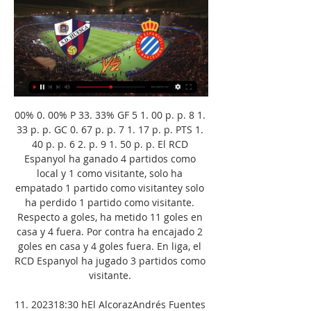
00% 0. 00% P 33. 33% GF 5 1. 00 p. p. 8 1. 33 p. p. GC 0. 67 p. p. 7 1. 17 p. p. PTS 1. 40 p. p. 6 2. p. 9 1. 50 p. p. El RCD Espanyol ha ganado 4 partidos como local y 1 como visitante, solo ha empatado 1 partido como visitantey solo ha perdido 1 partido como visitante. Respecto a goles, ha metido 11 goles en casa y 4 fuera. Por contra ha encajado 2 goles en casa y 4 goles fuera. En liga, el RCD Espanyol ha jugado 3 partidos como visitante. 

11. 202318:30 hEl AlcorazAndrés Fuentes MolinaAitor Gorostegui Fernández-OrtegaJavier Garrido ConchaJornada 15 · DOM 12. 2023PreviaAlineacionesSD HuescaVSRCD Espanyol de BarcelonaCLASIFICACIÓN9PUNTOS2321POSICIÓN4PARTIDOS13JUGADOS132GANADOS76PERDIDOS46EMPATADOS3DISCIPLINA37AMARILLA322ROJAS1GOLES7MARCADOS2213ENCAJADOS14FALTAS177RECIBIDAS185164COMETIDAS180GAME84DISPAROS1274664PASES5712Próximos partidosClasificaciónPJPGPEPPGFGCPTS1426681312PJPGPEPPGFGCPTS14734241624COMPARADOR DE EQUIPOSLíderes LALIGA HYPERMOTIONTemporada 2023/2024SD HuescaGOLES01OBENG202M. LOUREIRO203I. VILARRASA104SIELVA105JAVI M. 

C. 1TODOS LOS LÍDERES EN GOLESDISPAROS01JAVI M. 502SIELVA403M. LOUREIRO404OBENG305I. VILARRASA3TODOS LOS LÍDERES EN DISPAROSPASES01M. LOUREIRO58602SIELVA44203A. FERNÁNDEZ43604J. PULIDO42005IVÁN MARTOS372TODOS LOS LÍDERES EN PASESASISTENCIAS01SIELVA202HUGO VALLEJO103OBENG04IVÁN MARTOS05KORTAJARENATODOS LOS LÍDERES EN ASISTENCIASRECUPERACIONES01IVÁN MARTOS2102M. LOUREIRO1903KENTO1804JUANJO NIETO1505SIELVA14TODOS LOS LÍDERES EN RECUPERACIONESTARJETAS AMARILLAS01SIELVA502R. PULIDO403JUANJO NIETO404KORTAJARENA305J. 

Dónde ver en directo online el Huesca contra Espanyol 12 nov hace 10 horas — Huesca - Espanyol en vivo ver partido 12/11/2023 hace 16 horas — Huesca vs RCD Espanyol resumen del partido 12.11.2023 ⋙ azscore . Huesca ...

En liga, el SD Huesca ha jugado 5 partidos como local. Ha ganado 2 (los 2 por la mínima). Ha empatado 1Ha perdido 2 (los 2 por la mínima). Ha metido 5 goles, consiguiendo marcar en todos los partidos. Ha encajado 5 goles, recibiendo algún gol en 3 partidos. Ha mantenido su puerta a cero en 2 partidos. SD Huesca Toda la temporada Ultimas 6 jornadas como Local Ultimas 6 jornadas del calendario G 2 40. 00% 66. 67% 3 50. 00% E 20. 

Directos en Aragón Deporte Postpartido SD Huesca-Espanyol. Aragón Deporte. LUNES 13/11/2023. 20:00, Dale Rueda de prensa de Fran Escribá y Antonio Hidalgo. Post partido Real Zaragoza - ...

SD Huesca vs RCD Espanyol de Barcelona - LALIGA HYPERMOTIONWeb ClubesLALIGAInstitucionalLALIGAcon el deporteDónde ver LALIGA LALIGAGroupEspañolEspañolEnglishZONA FANTransparenciaSala de prensaFUNDACIÓN LALIGAPatrocinadoresDerechos audiovisualesLALIGA Business schoolNormativaInformación InstitucionalOrganigramaGestión económicaConvenios y contratosSubvencionesCumplimientoGuías, Manuales y Canales¿Qué es LALIGA? Notas de PrensaGalería de ImágenesCalendario InstitucionalDocumentosNewsletterContacto¿Quiénes somos? NoticiasVídeosÁmbitos de actuaciónFutura AficiónFair Play SocialEnvironmental Fair PlayTransparenciaLogosCampus LALIGADocumentosReglamento Retransmisión TelevisivaDerechos audiovisuales internacionalesLALIGA ExperienceMBA of LALIGAMáster en Dirección, Metodología y Análisis en el FútbolMáster en Derecho Aplicado al Fútbol ProfesionalMaster in Global Sports MarketingMáster en Marketing DeportivoAficiones UnidasLALIGA PromisesLALIGA GrassrootsOtras competiciones¿Quiénes somos? Guía del aficionadoNoticiasCopa del ReyCopa de la ReinaChampions LeagueEuropa LeagueConference LeagueSupercopa de EspañaSupercopa de EuropaMundial de Qatar 2022TransparenciaNormativaInformación InstitucionalOrganigramaGestión económicaLALIGA ImpulsoVer todo sobre LALIGA EA SPORTS Calendario Resultados Clasificación Clubes Fichajes PartidazosÚltimas noticiasVer todas las noticias Ver todo sobre LALIGA HYPERMOTION Calendario Resultados Clasificación Clubes FichajesÚltimas noticiasVer todas las noticias Ver todo sobre Liga F Calendario Resultados Clasificación Clubes Liga FÚltimas noticiasVer todas las noticias Ver todo sobre LALIGA GENUINE Calendario Resultados Clasificación Noticias Galerías Vídeos Marcas asociadas LogosÚltimas noticiasVer todas las noticias Vídeos Noticias EstadísticasGeneralAvanzadasLeaderboardBeyond Stats FotogaleríasLALIGA INSTITUCIONALLALIGA CON EL DEPORTEDÓNDE VER LALIGALALIGA GROUPLALIGA INSTITUCIONALTransparenciaTransparenciaNormativaInformación InstitucionalOrganigramaGestión económicaConvenios y contratosSubvencionesCumplimientoGuías, Manuales y CanalesSala de prensaSala de prensa¿Qué es LALIGA? Notas de PrensaGalería de ImágenesCalendario InstitucionalDocumentosNewsletterContactoFUNDACIÓN LALIGAFUNDACIÓN LALIGA¿Quiénes somos? NoticiasVídeosÁmbitos de actuaciónFutura AficiónFair Play SocialEnvironmental Fair PlayTransparenciaLogosPatrocinadoresPatrocinadoresCampus LALIGADerechos audiovisualesDerechos audiovisualesDocumentosLotesReglamento Retransmisión TelevisivaDerechos audiovisuales internacionalesLALIGA ExperienceLALIGA Business schoolLALIGA Business schoolMBA of LALIGAMáster en Dirección, Metodología y Análisis en el FútbolMáster en Derecho Aplicado al Fútbol ProfesionalMaster in Global Sports MarketingMáster en Marketing DeportivoTrabaja con nosotrosTrabaja con nosotrosLALIGA CON EL DEPORTEAficiones UnidasAficiones Unidas¿Quiénes somos? Guía del aficionadoNoticiasLALIGA PromisesLALIGA PromisesLALIGA GrassrootsLALIGA GrassrootsOtras competicionesOtras competicionesCopa del ReyCopa de la ReinaChampions LeagueEuropa LeagueConference LeagueSupercopa de EspañaSupercopa de EuropaMundial de Qatar 2022LALIGA GroupTransparenciaTransparenciaNormativaInformación InstitucionalOrganigramaGestión económicaLALIGA ImpulsoEspañolEspañolEnglishLALIGA EA SPORTSInicioCalendarioResultadosClasificaciónClubesFichajesPartidazosLALIGA HYPERMOTIONInicioCalendarioResultadosClasificaciónClubesFichajesFútbol FemeninoInicioCalendarioResultadosClasificaciónClubesLiga FLALIGA GenuineInicioNoticiasResultadosClasificaciónImágenesVídeosMarcas asociadasLogosEstadísticasVídeosNoticiasFotogaleríasApps & JuegosLALIGA TvZona FansAcreditacionesTrabaja con nosotrosInformación legalPolítica de cookiesPolítica de privacidadDenunciasMapa web© 2023 LaLigaSD Huesca VS RCD Espanyol de BarcelonaProgramadoDOM 12. 

Huesca - Espanyol: horario y dónde ver por TV y online hoy la Segunda División12/11/2023 Act. a las 12:06 CET El Huesca y el Espanyol se enfrentan hoy domingo 12 de noviembre en el estadio El Alcoraz en un partido correspondiente a la jornada 15 de LaLiga Hypermotion. Así, pues, en primera instancia, los comandados por Antonio Hidalgo llegarán al enfrentamiento luego de vencer al Amorebieta (1-0), empatar con el Albacete (0-0), perder ante el Elche (1-0) y empatar con el Huesca (1-1), mientras que la escuadra dirigida por Luis Miguel Ramis acudirá a la disputa tras empatar con el Eibar (2-2), perder contra el Sporting de Gijón (2-0), perder contra el Leganés (1-0) y derrotar al Valladolid (2-0). Por lo tanto, el conjunto oscense se ubica en el puesto número 20 de la tabla con 12 puntos y -5 en su diferencial de goles, en la zona de descenso. 

PULIDO3TODOS LOS LÍDERES EN TARJETAS AMARILLASRCD Espanyol de BarcelonaGOLES01PUADO802BRAITHWAITE603F. CALERO304PERE MILLA305NICO MR2TODOS LOS LÍDERES EN GOLESDISPAROS01BRAITHWAITE1402PUADO1303NICO MR1004PERE MILLA905F. CALERO5TODOS LOS LÍDERES EN DISPAROSPASES01F. CALERO79602CABRERA79403POL LOZANO43704EL HILALI40105KEIDI BARE379TODOS LOS LÍDERES EN PASESASISTENCIAS01NICO MR302KEIDI BARE203JOFRE204EDU EXPÓSITO205PERE MILLA2TODOS LOS LÍDERES EN ASISTENCIASRECUPERACIONES01F. CALERO1702EL HILALI1603KEIDI BARE1104CABRERA1005EDU EXPÓSITO8TODOS LOS LÍDERES EN RECUPERACIONESTARJETAS AMARILLAS01F. 

SD Huesca vs RCD Espanyol de Barcelona DÓNDE VER. LALIGA. LALIGA. GROUP. LALIGA INSTITUCIONAL. Transparencia GAME. 84, DISPAROS, 127. 4664, PASES, 5712. Próximos partidos. SD Huesca · RCD Espanyol ...

En cambio, los periquitos se sitúan en el quinto puesto con 24 puntos y +8 en términos de promedio de dianas y, como resultado, entre la zona de liguilla. ALINEACIONES HUESCA - ESPANYOL Huesca: Álvaro; Vilarrada, Loureiro, Pulido, Blasco, Valentín; Hashimoto, Sielva; Joaquín, Javi Martínez; Obeng. Espanyol: Pacheco; Oliván, Cabrera, Calero, Óscar Gil, Aguado, Gragera; Pere Milla, Puado, Jofre; Braithwaite. HORA Y DÓNDE VER HUESCA - ESPANYOL El partido entre Huesca y Espanyol de la jornada 15 de Segunda División se juega hoy domingo 12 de noviembre a partir de las 18:30 horas (CET). En España, el partido se podrá ver en directo a través de la plataforma Movistar +. 

SD Huesca - RCD Espanyol Barcelona: Ver en streaming y en TV00 Days 01 Hours 47 Minutes 01 SecondsLaLiga 2(Día de partido 15) SD Huesca 12 nov 18:30 RCD Espanyol Barcelona Dónde verlo en En directo Fijo HD SD Huesca vs. RCD Espanyol Barcelona: streaming en directo y en TV hoy SD Huesca vs. RCD Espanyol Barcelona es un evento de Fútbol próximo que se celebrará el 12 nov a las 18:30. Puedes ver SD Huesca vs. RCD Espanyol Barcelona en directo en Movistar Plus. Detalles del evento12 novFecha de inicioEl AlcorazEstadioLaLiga 2CompeticiónSD HuescaEquipo localRCD Espanyol BarcelonaEquipo visitantePartidos de Fútbol en directo Liga 1 En directoClermont FootFC Lorient¡Míralo ahora en directoFLATRATEHD Serie A En directoACF FiorentinaBolonia FCAvísame cuando pueda verlo. 

SD Huesca vs RCD Espanyol de CAMPEONATO DE ESPAÑA FEMENINOmiércoles, 13 de septiembre de 2023 a las 19:00 Actualizado a las 16:52:34 0 1 El SD Huesca ha ganado 2 partidos como local y 1 como visitante, ha empatado 2 partidos, uno como local y otro como visitante y ha perdido 2 partidos como local y 3 como visitante. Respecto a goles, ha metido 5 goles en casa y 8 fuera. Por contra ha encajado 5 goles en casa y 9 goles fuera. 

▶️ Huesca vs Espanyol - en vivo ver partido online y Huesca vs Espanyol en vivo online, en directo y predicciones y Head to Head ; Cuotas, 3.8, 3.2, 2.1 ; 0-1, 1-0, 1-2 ...

SD Huesca vs. RCD Espanyol: hora