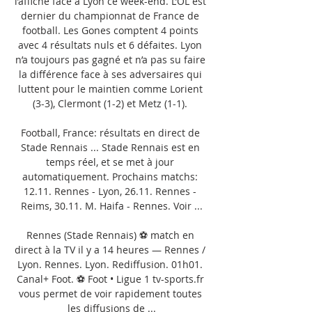
l’affiche face à Lyon ce week-end. L’OL est 
dernier du championnat de France de 
football. Les Gones comptent 4 points 
avec 4 résultats nuls et 6 défaites. Lyon 
n’a toujours pas gagné et n’a pas su faire 
la différence face à ses adversaires qui 
luttent pour le maintien comme Lorient 
(3-3), Clermont (1-2) et Metz (1-1). 

Football, France: résultats en direct de 
Stade Rennais ... Stade Rennais est en 
temps réel, et se met à jour 
automatiquement. Prochains matchs: 
12.11. Rennes - Lyon, 26.11. Rennes - 
Reims, 30.11. M. Haifa - Rennes. Voir ...

Rennes (Stade Rennais) ⚽ match en 
direct à la TV il y a 14 heures — Rennes / 
Lyon. Rennes. Lyon. Rediffusion. 01h01. 
Canal+ Foot. ⚽ Foot • Ligue 1 tv-sports.fr 
vous permet de voir rapidement toutes 
les diffusions de ...
