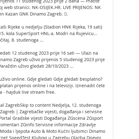
ijenos 11 studenog 2023 prije 2 dana — Pratite 
j web stranici. NK-OSIJEK.HR. LIVE PRIJENOS: NK 
bin Kazan GNK Dinamo Zagreb. 󱙶.

i Rijeke u nedjelju (Stadion HNK Rijeka, 19 sati) 
. kola SuperSport HNL-a. Modri na Rujevicu... 
čitaj. 8. studenoga ...

edati 12 studenog 2023 prije 16 sati — Ulazi na 
Dinamo Zagreb uživo prijenos 5 studenog 2023 prije 
raždin uživo gledati 28/10/2023 ...

živo online. Gdje gledati Gdje gledati besplatno? 
platan prijenos online i na televiziji. Iznenadit ćete 
ka - hajduk live stream free.

al ZagrebSkip to content Nedjelja, 12. studenoga 
Zagreb | Zagrebačke vijesti, događanja i servisne 
Portal Gradske vijesti Događanja ZGscena ZGsport 
Komentari ZGinfo Servisne informacije Zdravlje 
Moda i ljepota Auto & Moto Kućni ljubimci Dinamo 
ernet SpeedTest Klubovi u Zagrebu Glazba Dnevni 