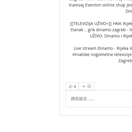
tramvaj Eventim online shop Je
Din
[[TELEVIZIJA UŽIVO<]] HNK Rijeka
članak .. gnk dinamo zagreb - 
UŽIVO: Dinamo i Rijek
Live stream Dinamo - Rijeka 
Hrvatske nogometne televizije
Zagreb
0
撰寫留言......