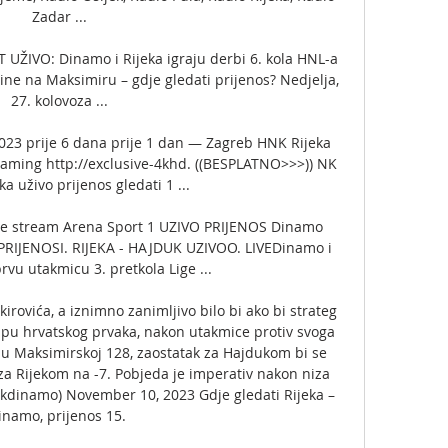
Zadar ...

ŽIVO: Dinamo i Rijeka igraju derbi 6. kola HNL-a 
ine na Maksimiru – gdje gledati prijenos? Nedjelja, 
27. kolovoza ...

023 prije 6 dana prije 1 dan — Zagreb HNK Rijeka 
aming http://exclusive-4khd. ((BESPLATNO>>>)) NK 
a uživo prijenos gledati 1 ...

ive stream Arena Sport 1 UZIVO PRIJENOS Dinamo 
 PRIJENOSI. RIJEKA - HAJDUK UZIVOO. LIVEDinamo i 
prvu utakmicu 3. pretkola Lige ...

kirovića, a iznimno zanimljivo bilo bi ako bi strateg 
pu hrvatskog prvaka, nakon utakmice protiv svoga 
 u Maksimirskoj 128, zaostatak za Hajdukom bi se 
za Rijekom na -7. Pobjeda je imperativ nakon niza 
inamo) November 10, 2023 Gdje gledati Rijeka – 
inamo, prijenos 15. 
