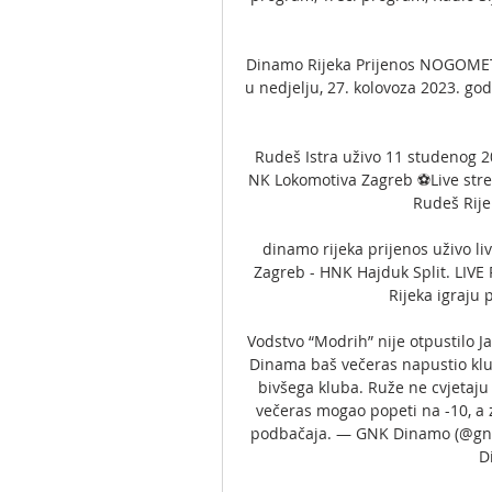
Dinamo Rijeka Prijenos NOGOMET U
u nedjelju, 27. kolovoza 2023. god
Rudeš Istra uživo 11 studenog 2
NK Lokomotiva Zagreb ⚽Live stre
Rudeš Rijek
dinamo rijeka prijenos uživo l
Zagreb - HNK Hajduk Split. LIVE
Rijeka igraju 
Vodstvo “Modrih” nije otpustilo Ja
Dinama baš večeras napustio klu
bivšega kluba. Ruže ne cvjetaju
večeras mogao popeti na -10, a 
podbačaja. — GNK Dinamo (@gnkd
D