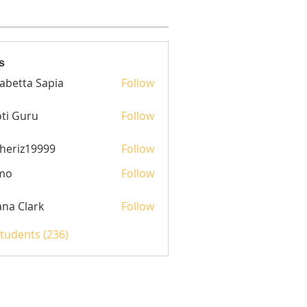
s
sabetta Sapia
Follow
ti Guru
Follow
heriz19999
Follow
z19999
mo
Follow
yana Clark
Follow
Students (236)