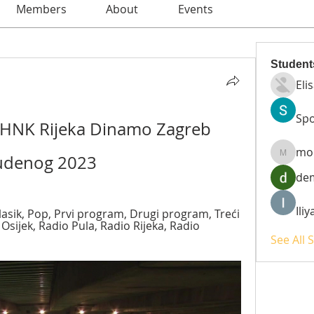
Members
About
Events
Student
Eli
Spo
] HNK Rijeka Dinamo Zagreb 
mo
tudenog 2023
moheri
de
Ili
Klasik, Pop, Prvi program, Drugi program, Treći 
sijek, Radio Pula, Radio Rijeka, Radio 
See All 