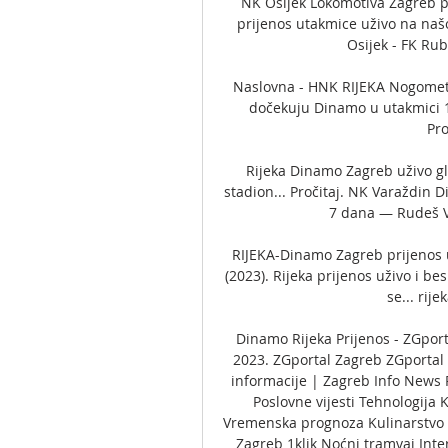
NK Osijek Lokomotiva Zagreb pr
prijenos utakmice uživo na našo
Osijek - FK Ru
Naslovna - HNK RIJEKA Nogometaš
dočekuju Dinamo u utakmici 15
Pro
Rijeka Dinamo Zagreb uživo gl
stadion... Pročitaj. NK Varaždin 
7 dana — Rudeš Va
RIJEKA-Dinamo Zagreb prijenos u
(2023). Rijeka prijenos uživo i bes
se... rije
Dinamo Rijeka Prijenos - ZGport
2023. ZGportal Zagreb ZGportal 
informacije | Zagreb Info News 
Poslovne vijesti Tehnologija 
Vremenska prognoza Kulinarstvo 
Zagreb 1klik Noćni tramvaj Int