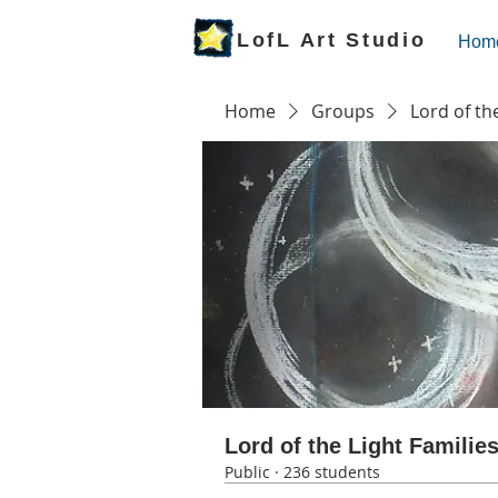
LofL Art Studio
Hom
Home
Groups
Lord of th
Lord of the Light Familie
Public
·
236 students