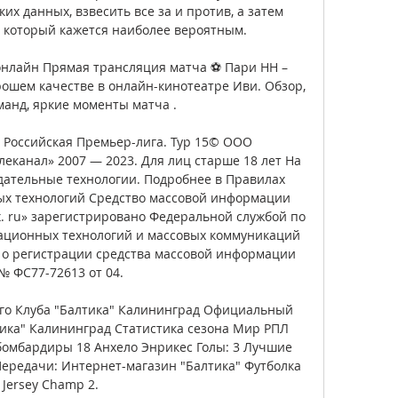
х данных, взвесить все за и против, а затем 
, который кажется наиболее вероятным. 

онлайн Прямая трансляция матча ⚽ Пари НН – 
орошем качестве в онлайн-кинотеатре Иви. Обзор, 
манд, яркие моменты матча .

 Российская Премьер-лига. Тур 15© ООО 
канал» 2007 — 2023. Для лиц старше 18 лет На 
ательные технологии. Подробнее в Правилах 
х технологий Средство массовой информации 
. ru» зарегистрировано Федеральной службой по 
ационных технологий и массовых коммуникаций 
о о регистрации средства массовой информации 
№ ФС77-72613 от 04. 

о Клуба "Балтика" Калининград﻿ Официальный 
тика" Калининград Статистика сезона Мир РПЛ 
бомбардиры 18 Анхело Энрикес Голы: 3 Лучшие 
ередачи: Интернет-магазин "Балтика" Футболка 
Jersey Champ 2. 
