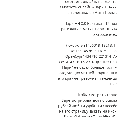
смотреть онлайн, прямая тр
Смотреть онлайн «Пари НН» - «
на телеканале «Матч Премье
Пари НН 0:0 Балтика - 12 но
трансляцию матча Пари НН - Бал
авторов всех
Локомотив1456319-18218. П
Факел1453613-161811. Ро
Оренбург1434716-221314. Ах
Сочи14311016-2310Прогноз на м
“Пари” не отдал больше гостям
следующих матчей подопечные
это крайне тревожная тенденци
ни о
Чтобы смотреть транс
Зарегистрироваться по ссылке
рублей любым удобным способо
на его страницуНажать на икон
В какой форме «Пари НН» «П