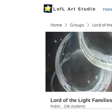
LofL Art Studio
Hom
Home
Groups
Lord of th
Lord of the Light Familie
Public
·
236 students