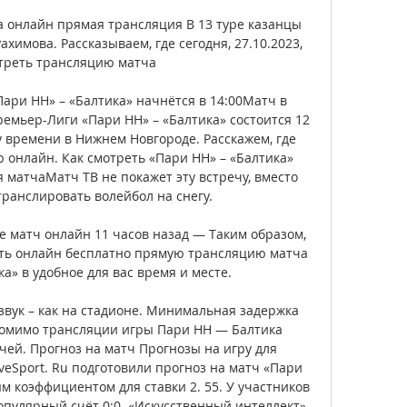
 онлайн прямая трансляция В 13 туре казанцы 
имова. Рассказываем, где сегодня, 27.10.2023, 
треть трансляцию матча

ари НН» – «Балтика» начнётся в 14:00Матч в 
ремьер-Лиги «Пари НН» – «Балтика» состоится 12 
у времени в Нижнем Новгороде. Расскажем, где 
онлайн. Как смотреть «Пари НН» – «Балтика» 
 матчаМатч ТВ не покажет эту встречу, вместо 
транслировать волейбол на снегу. 

е матч онлайн 11 часов назад — Таким образом, 
еть онлайн бесплатно прямую трансляцию матча 
а» в удобное для вас время и месте.

вук – как на стадионе. Минимальная задержка 
Помимо трансляции игры Пари НН — Балтика 
чей. Прогноз на матч Прогнозы на игру для 
veSport. Ru подготовили прогноз на матч «Пари 
 коэффициентом для ставки 2. 55. У участников 
пулярный счёт 0:0. «Искусственный интеллект», 