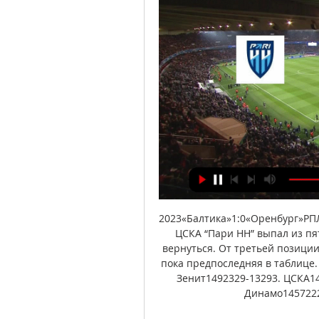
2023«Балтика»1:0«Оренбург»РП
ЦСКА “Пари НН” выпал из пят
вернуться. От третьей позиции 
пока предпоследняя в таблице
Зенит1492329-13293. ЦСКА14
Динамо1457222-