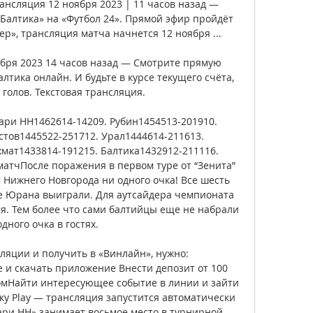
ансляция 12 ноября 2023 | 11 часов назад — 
Балтика» на «Футбол 24». Прямой эфир пройдёт 
р», трансляция матча начнется 12 ноября ...

ября 2023 14 часов назад — Смотрите прямую 
тика онлайн. И будьте в курсе текущего счёта, 
 голов. Текстовая трансляция.

ари НН1462614-14209. Рубин1454513-201910. 
стов1445522-251712. Урал1444614-211613. 
мат1433814-191215. Балтика1432912-211116. 
атчПосле поражения в первом туре от “Зенита” 
 Нижнего Новгорода ни одного очка! Все шесть 
 Юрана выиграли. Для аутсайдера чемпионата 
я. Тем более что сами балтийцы еще не набрали 
дного очка в гостях. 

ляции и получить в «Винлайн», нужно: 
 и скачать приложение Внести депозит от 100 
мНайти интересующее событие в линии и зайти 
ку Play — трансляция запустится автоматически 
ари НН» занимает восьмое место в турнирной 