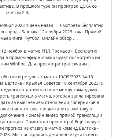
активе. В прошлом туре он проиграл ЦСКА со 
счётом 2:3. 

ноября 2023 1 день назад — Смотреть бесплатно 
город - Балтика 12 ноября 2023 года. Прямой 
ьер-лига, Футбол. Онлайн обзор ...

 12 ноября в матче РПЛ Премьер». Бесплатно 
да в прямом эфире можно будет посмотреть на 
нии Winline. Для просмотра трансляции ...

обытия и результат матча 19/09/2023 14:15 
 Балтика - Крылья Советов 19 сентября 202319 
лгожданное противостояние между командами 
треть трансляцию матча, которая запланирована 
людать за выяснением отношений соперников в 
вольствием готовы предоставить вам такую 
одключения к онлайн видео прямой трансляции 
истрацию. Приятного просмотра! Ещё следует 
и прогноз на ставку в матче команд Балтика - 
2023. Мы постарались детально изучить весь 