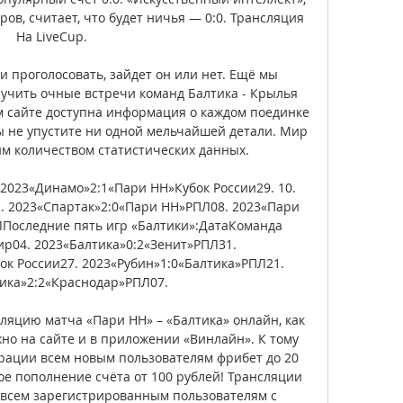
в, считает, что будет ничья — 0:0. Трансляция 
На LiveCup. 

 проголосовать, зайдет он или нет. Ещё мы 
учить очные встречи команд Балтика - Крылья 
м сайте доступна информация о каждом поединке 
вы не упустите ни одной мельчайшей детали. Мир 
м количеством статистических данных. 

2023«Динамо»2:1«Пари НН»Кубок России29. 10. 
 2023«Спартак»2:0«Пари НН»РПЛ08. 2023«Пари 
Последние пять игр «Балтики»:ДатаКоманда 
р04. 2023«Балтика»0:2«Зенит»РПЛ31. 
ок России27. 2023«Рубин»1:0«Балтика»РПЛ21. 
ика»2:2«Краснодар»РПЛ07. 

ляцию матча «Пари НН» – «Балтика» онлайн, как 
но на сайте и в приложении «Винлайн». К тому 
трации всем новым пользователям фрибет до 20 
е пополнение счёта от 100 рублей! Трансляции 
всем зарегистрированным пользователям с 