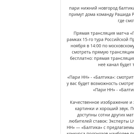
пари нижний новгород балтика
примут дома команду Рашида Рах
где смо
Прямая трансляция матча «П
рамках 15-го тура Российской П
ноября в 14:00 по московском
смотреть прямую трансляцию 
бесплатно: прямая трансляция
неё канал будет 
«Пари НН» - «Балтика»: смотрит
у вас будет возможность смотр
«Пари НН» - «Балтик
Качественное изображение и з
картинки и хороший звук. 
доступны сотни других мат
любителей ставок: Эксперты Li
НН» — «Балтика» с предлагаемым
конкурса прогнозов наиболее по