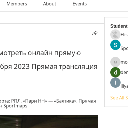
Members
About
Events
Student
Eli
Spo
мотреть онлайн прямую 
mo
бря 2023 Прямая трансляция 
moheri
de
Ili
See All 
орта: РПЛ. «Пари НН» — «Балтика». Прямая 
н Sportmaps.