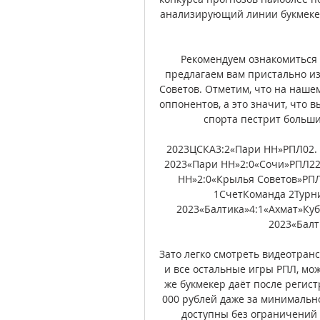
анализирующий линии букмекеро
Рекомендуем ознакомиться и
предлагаем вам пристально из
Советов. Отметим, что на наше
оппонентов, а это значит, что 
спорта пестрит больши
2023ЦСКА3:2«Пари НН»РПЛ02. 
2023«Пари НН»2:0«Сочи»РПЛ22.
НН»2:0«Крылья Советов»РПЛ
1СчетКоманда 2Турни
2023«Балтика»4:1«Ахмат»Куб
2023«Балт
Зато легко смотреть видеотранс
и все остальные игры РПЛ, мож
же букмекер даёт после регис
000 рублей даже за минимально
доступны без ограничений 