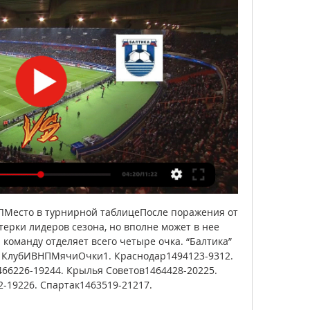
ЛМесто в турнирной таблицеПосле поражения от 
ерки лидеров сезона, но вполне может в нее 
команду отделяет всего четыре очка. “Балтика” 
. КлубИВНПМячиОчки1. Краснодар1494123-9312. 
66226-19244. Крылья Советов1464428-20225. 
19226. Спартак1463519-21217. 
