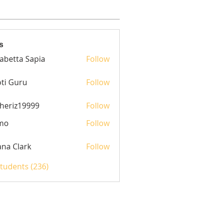
s
sabetta Sapia
Follow
ti Guru
Follow
heriz19999
Follow
z19999
mo
Follow
yana Clark
Follow
Students (236)