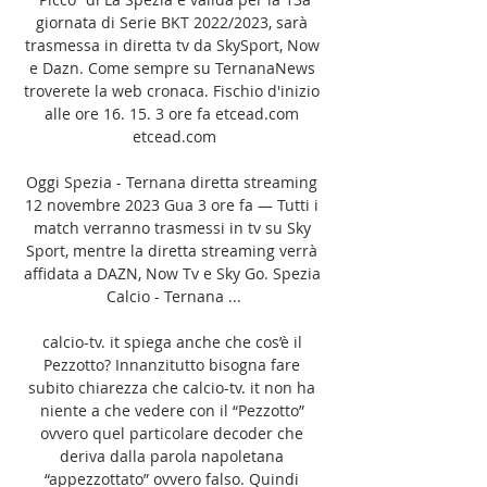
giornata di Serie BKT 2022/2023, sarà 
trasmessa in diretta tv da SkySport, Now 
e Dazn. Come sempre su TernanaNews 
troverete la web cronaca. Fischio d'inizio 
alle ore 16. 15. 3 ore fa etcead.com 
etcead.com

Oggi Spezia - Ternana diretta streaming 
12 novembre 2023 Gua 3 ore fa — Tutti i 
match verranno trasmessi in tv su Sky 
Sport, mentre la diretta streaming verrà 
affidata a DAZN, Now Tv e Sky Go. Spezia 
Calcio - Ternana ...

calcio-tv. it spiega anche che cos’è il 
Pezzotto? Innanzitutto bisogna fare 
subito chiarezza che calcio-tv. it non ha 
niente a che vedere con il “Pezzotto” 
ovvero quel particolare decoder che 
deriva dalla parola napoletana 
“appezzottato” ovvero falso. Quindi 