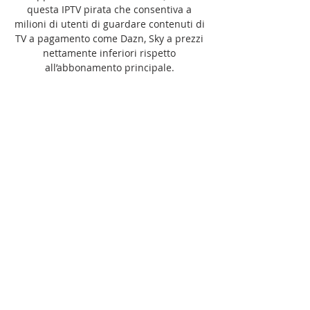
questa IPTV pirata che consentiva a 
milioni di utenti di guardare contenuti di 
TV a pagamento come Dazn, Sky a prezzi 
nettamente inferiori rispetto 
all’abbonamento principale. 

Highlights SPEZIA-Ternana (2:2) ({score}) 
(2023)Domande frequenti La piattaforma 
calcio-tv. it è focalizzata sui dubbi & le 
domande dei suoi spettatori in merito a 
dove guardare le partite di calcio nelle 
emittenti televisive italiane. Le principali 
tv sono Dazn, Sky e Rai Sport. Le prime 
due hanno i diritti sulla maggioranza 
degli eventi sportivi in programma del 
Campionato Italiano di Serie A e gli 
appassionati di calcio possono godersi 
giornata per giornata tantissimi 
avvincenti incontri. Interessante anche 
l’App Serie A Tim dove si può accedere al 
canale Serie A Tim Tv, ogni giornata si 