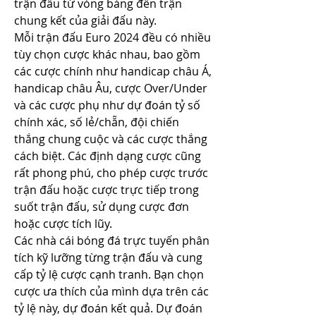
trận đấu từ vòng bảng đến trận 
chung kết của giải đấu này.
Mỗi trận đấu Euro 2024 đều có nhiều 
tùy chọn cược khác nhau, bao gồm 
các cược chính như handicap châu Á, 
handicap châu Âu, cược Over/Under 
và các cược phụ như dự đoán tỷ số 
chính xác, số lẻ/chẵn, đội chiến 
thắng chung cuộc và các cược thắng 
cách biệt. Các định dạng cược cũng 
rất phong phú, cho phép cược trước 
trận đấu hoặc cược trực tiếp trong 
suốt trận đấu, sử dụng cược đơn 
hoặc cược tích lũy.
Các nhà cái bóng đá trực tuyến phân 
tích kỹ lưỡng từng trận đấu và cung 
cấp tỷ lệ cược cạnh tranh. Bạn chọn 
cược ưa thích của mình dựa trên các 
tỷ lệ này, dự đoán kết quả. Dự đoán 