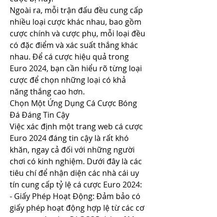
Ngoài ra, mỗi trận đấu đều cung cấp 
nhiều loại cược khác nhau, bao gồm 
cược chính và cược phụ, mỗi loại đều 
có đặc điểm và xác suất thắng khác 
nhau. Để cá cược hiệu quả trong 
Euro 2024, bạn cần hiểu rõ từng loại 
cược để chọn những loại có khả 
năng thắng cao hơn.
Chọn Một Ứng Dụng Cá Cược Bóng 
Đá Đáng Tin Cậy
Việc xác định một trang web cá cược 
Euro 2024 đáng tin cậy là rất khó 
khăn, ngay cả đối với những người 
chơi có kinh nghiệm. Dưới đây là các 
tiêu chí để nhận diện các nhà cái uy 
tín cung cấp tỷ lệ cá cược Euro 2024:
- Giấy Phép Hoạt Động: Đảm bảo có 
giấy phép hoạt động hợp lệ từ các cơ 