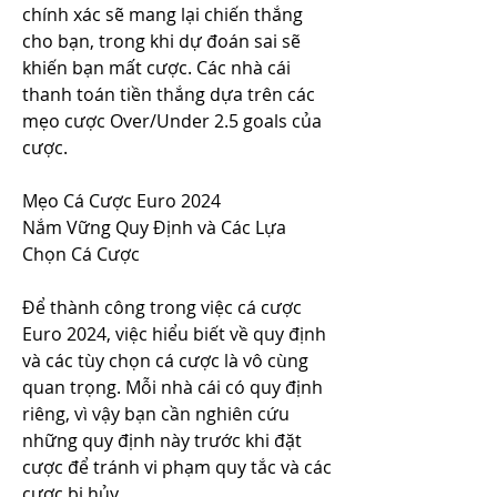
chính xác sẽ mang lại chiến thắng 
cho bạn, trong khi dự đoán sai sẽ 
khiến bạn mất cược. Các nhà cái 
thanh toán tiền thắng dựa trên các 
mẹo cược Over/Under 2.5 goals của 
cược.
Mẹo Cá Cược Euro 2024
Nắm Vững Quy Định và Các Lựa 
Chọn Cá Cược
Để thành công trong việc cá cược 
Euro 2024, việc hiểu biết về quy định 
và các tùy chọn cá cược là vô cùng 
quan trọng. Mỗi nhà cái có quy định 
riêng, vì vậy bạn cần nghiên cứu 
những quy định này trước khi đặt 
cược để tránh vi phạm quy tắc và các 
cược bị hủy.