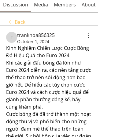
Discussion
Media
Members
About
Back
trankhoa856325
trankhoa856325
October 1, 2024
Kinh Nghiệm Chiến Lược Cược Bóng 
Đá Hiệu Quả cho Euro 2024
Khi các giải đấu bóng đá lớn như 
Euro 2024 diễn ra, các nền tảng cược 
thể thao trở nên sôi động hơn bao 
giờ hết. Để hiểu các tùy chọn cược 
Euro 2024 và cách cược hiệu quả để 
giành phần thưởng đáng kể, hãy 
cùng khám phá.
Cược bóng đá đã trở thành một hoạt 
động thú vị và phổ biến cho những 
người đam mê thể thao trên toàn 
thế giới. Sự hồi hộp của việc dự đoán 