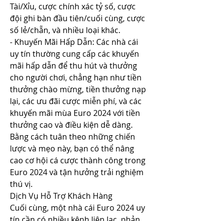
Tài/Xỉu, cược chính xác tỷ số, cược 
đội ghi bàn đầu tiên/cuối cùng, cược 
số lẻ/chẵn, và nhiều loại khác.
- Khuyến Mãi Hấp Dẫn: Các nhà cái 
uy tín thường cung cấp các khuyến 
mãi hấp dẫn để thu hút và thưởng 
cho người chơi, chẳng hạn như tiền 
thưởng chào mừng, tiền thưởng nạp 
lại, các ưu đãi cược miễn phí, và các 
khuyến mãi mùa Euro 2024 với tiền 
thưởng cao và điều kiện dễ dàng.
Bằng cách tuân theo những chiến 
lược và mẹo này, bạn có thể nâng 
cao cơ hội cá cược thành công trong 
Euro 2024 và tận hưởng trải nghiệm 
thú vị.
Dịch Vụ Hỗ Trợ Khách Hàng
Cuối cùng, một nhà cái Euro 2024 uy 
tín cần có nhiều kênh liên lạc, phản 