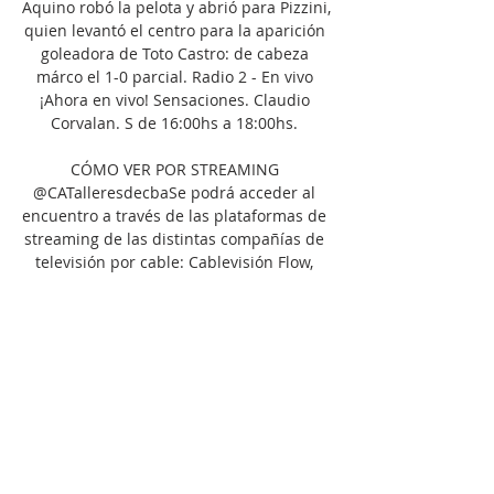
Aquino robó la pelota y abrió para Pizzini, 
quien levantó el centro para la aparición 
goleadora de Toto Castro: de cabeza 
márco el 1-0 parcial. Radio 2 - En vivo 
¡Ahora en vivo! Sensaciones. Claudio 
Corvalan. S de 16:00hs a 18:00hs. 

CÓMO VER POR STREAMING 
@CATalleresdecbaSe podrá acceder al 
encuentro a través de las plataformas de 
streaming de las distintas compañías de 
televisión por cable: Cablevisión Flow, 
Telecentro Play o DirecTV GO. Las tres 
plataformas están disponibles para PC, 
MAC y tablets o smartphones con 
sistema Android (4 o superior) e iOS (8 o 
superior). FORMACIONES COLÓN A 
confirmar. DT: Eduardo Domínguez 
TALLERES A confirmar. DT: Alexander 
Medina. 

A dos fechas del final, los dirigidos por 