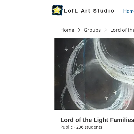
LofL Art Studio
Hom
Home
Groups
Lord of th
Lord of the Light Familie
Public
·
236 students