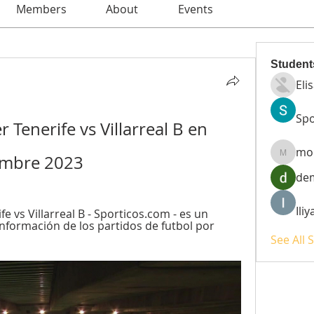
Members
About
Events
Student
Eli
Spo
 Tenerife vs Villarreal B en 
mo
iembre 2023
moheri
de
Ili
fe vs Villarreal B - Sporticos.com - es un 
nformación de los partidos de futbol por 
See All 