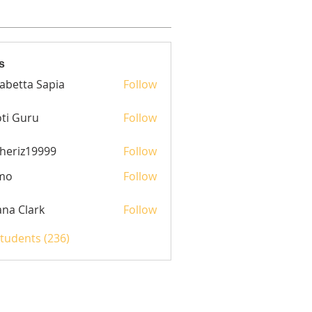
s
sabetta Sapia
Follow
ti Guru
Follow
heriz19999
Follow
z19999
mo
Follow
yana Clark
Follow
Students (236)