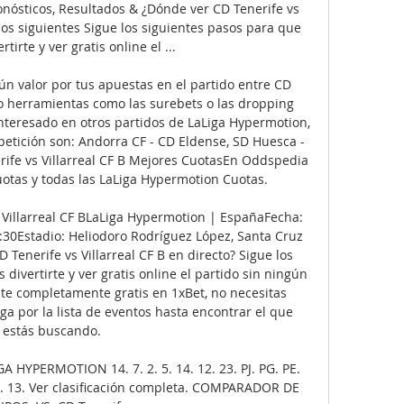
ronósticos, Resultados & ¿Dónde ver CD Tenerife vs 
 los siguientes Sigue los siguientes pasos para que 
tirte y ver gratis online el ...

n valor por tus apuestas en el partido entre CD 
do herramientas como las surebets o las dropping 
nteresado en otros partidos de LaLiga Hypermotion, 
petición son: Andorra CF - CD Eldense, SD Huesca - 
ife vs Villarreal CF B Mejores CuotasEn Oddspedia 
otas y todas las LaLiga Hypermotion Cuotas. 

- Villarreal CF BLaLiga Hypermotion | EspañaFecha: 
30Estadio: Heliodoro Rodríguez López, Santa Cruz 
Tenerife vs Villarreal CF B en directo? Sigue los 
ivertirte y ver gratis online el partido sin ningún 
rate completamente gratis en 1xBet, no necesitas 
ga por la lista de eventos hasta encontrar el que 
estás buscando. 

GA HYPERMOTION 14. 7. 2. 5. 14. 12. 23. PJ. PG. PE. 
 25. 13. Ver clasificación completa. COMPARADOR DE 