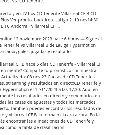
POS. VS. CD Tenerife.

irecto y en TV hoy CD Tenerife Villarreal CF B CD 
ar Plus Ver pronto. backdrop. LaLiga 2. 19 nov14:30. 
 B FC Andorra · Villarreal CF ...

vo online 12 noviembre 2023 hace 6 horas — Sigue el 
e Tenerife vs Villarreal B de LaLiga Hypermotion 
rcador, goles, jugadas y resultado.

larreal CF B hace 5 días CD Tenerife - Villarreal CF 
o en mente? Comparte tu pronóstico con nuestra 
 Actualizado: 08 nov 23 Cuotas de CD Tenerife - 
tas, streaming y resultados en directoCD Tenerife y 
ga Hypermotion el 12/11/2023 a las 17:30. Aquí en 
mente los resultados en directo y comentarios en 
odas las casas de apuestas y todos los mercados 
recto. También puedes encontrar los resultados de 
 y Villarreal CF B, la forma o el cara a cara. En la 
ás encontrar las alineaciones de CD Tenerife y 
así como la tabla de clasificación. 
