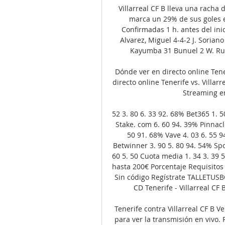
Villarreal CF B lleva una racha 
marca un 29% de sus goles en
Confirmadas 1 h. antes del inici
Alvarez, Miguel 4-4-2 J. Soriano
Kayumba 31 Bunuel 2 W. Rubi
Dónde ver en directo online Tene
directo online Tenerife vs. Villar
Streaming en
52 3. 80 6. 33 92. 68% Bet365 1. 50
Stake. com 6. 60 94. 39% Pinnacle
50 91. 68% Vave 4. 03 6. 55 9
Betwinner 3. 90 5. 80 94. 54% Spo
60 5. 50 Cuota media 1. 34 3. 39 
hasta 200€ Porcentaje Requisitos
Sin código Regístrate TALLETUSBO
CD Tenerife - Villarreal CF 
Tenerife contra Villarreal CF B Ve
para ver la transmisión en vivo. P