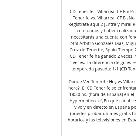
CD Tenerife - Villarreal CF B » 
Tenerife vs. Villarreal CF B ¿N
Regístrate aquí 2 ¡Entra y mira! R
con fondos y haber realizado 
necesitarás una cuenta con fond
24h! Árbitro Gonzalez Diaz, Migu
Cruz de Tenerife, Spain Tiempo 2
CD Tenerife ha ganado 2 veces, h
veces. La diferencia de goles e
temporada pasada: 1-1 (CD Teneri
Donde Ver Tenerife Hoy vs Villar
hora?. El CD Tenerife se enfrenta
18:30 hs. (hora de España) en el 
Hypermotion. ✅¿En qué canal ver 
vivo y en directo en España p
(puedes probar un mes gratis hac
horarios y las televisiones en Esp