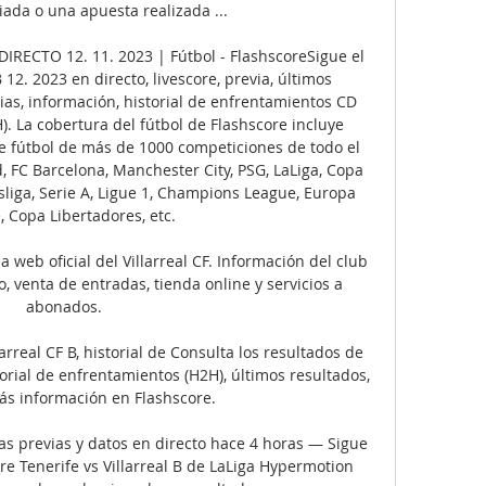
iada o una apuesta realizada ...

 DIRECTO 12. 11. 2023 | Fútbol - FlashscoreSigue el 
 12. 2023 en directo, livescore, previa, últimos 
ias, información, historial de enfrentamientos CD 
H). La cobertura del fútbol de Flashscore incluye 
de fútbol de más de 1000 competiciones de todo el 
 FC Barcelona, Manchester City, PSG, LaLiga, Copa 
liga, Serie A, Ligue 1, Champions League, Europa 
 Copa Libertadores, etc. 

a web oficial del Villarreal CF. Información del club 
, venta de entradas, tienda online y servicios a 
abonados.

rreal CF B, historial de Consulta los resultados de 
storial de enfrentamientos (H2H), últimos resultados, 
ás información en Flashscore.

icas previas y datos en directo hace 4 horas — Sigue 
re Tenerife vs Villarreal B de LaLiga Hypermotion 