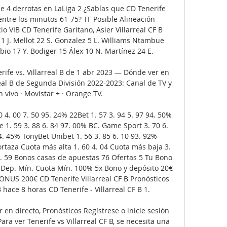
de 4 derrotas en LaLiga 2 ¿Sabías que CD Tenerife 
tre los minutos 61-75? TF Posible Alineación 
o VIB CD Tenerife Garitano, Asier Villarreal CF B 
 1 J. Mellot 22 S. Gonzalez 5 L. Williams Ntambue 
o 17 Y. Bodiger 15 Álex 10 N. Martínez 24 E. 

rife vs. Villarreal B de 1 abr 2023 — Dónde ver en 
real B de Segunda División 2022-2023: Canal de TV y 
 vivo · Movistar + · Orange TV.

 4. 00 7. 50 95. 24% 22Bet 1. 57 3. 94 5. 97 94. 50% 
 1. 59 3. 88 6. 84 97. 00% BC. Game Sport 3. 70 6. 
4. 45% TonyBet Unibet 1. 56 3. 85 6. 10 93. 92% 
rtaza Cuota más alta 1. 60 4. 04 Cuota más baja 3. 
5. 59 Bonos casas de apuestas 76 Ofertas 5 Tu Bono 
 Dep. Mín. Cuota Mín. 100% 5x Bono y depósito 20€ 
NUS 200€ CD Tenerife Villarreal CF B Pronósticos 
B hace 8 horas CD Tenerife - Villarreal CF B 1. 

r en directo, Pronósticos Regístrese o inicie sesión 
ara ver Tenerife vs Villarreal CF B, se necesita una 