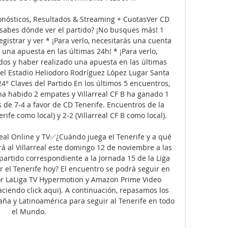
Pronósticos, Resultados & Streaming + CuotasVer CD 
o sabes dónde ver el partido? ¡No busques más! 1 
egistrar y ver * ¡Para verlo, necesitarás una cuenta 
una apuesta en las últimas 24h! * ¡Para verlo, 
os y haber realizado una apuesta en las últimas 
el Estadio Heliodoro Rodríguez López Lugar Santa 
4° Claves del Partido En los últimos 5 encuentros, 
a habido 2 empates y Villarreal CF B ha ganado 1 
s de 7-4 a favor de CD Tenerife. Encuentros de la 
fe como local) y 2-2 (Villarreal CF B como local). 

real Online y TV✅¿Cuándo juega el Tenerife y a qué 
rá al Villarreal este domingo 12 de noviembre a las 
partido correspondiente a la Jornada 15 de la Liga 
el Tenerife hoy? El encuentro se podrá seguir en 
or LaLiga TV Hypermotion y Amazon Prime Video 
iendo click aqui). A continuación, repasamos los 
aña y Latinoamérica para seguir al Tenerife en todo 
el Mundo. 
