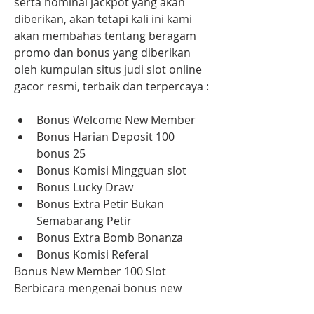
serta nominal jackpot yang akan 
diberikan, akan tetapi kali ini kami 
akan membahas tentang beragam 
promo dan bonus yang diberikan 
oleh kumpulan situs judi slot online 
gacor resmi, terbaik dan terpercaya :
Bonus Welcome New Member
Bonus Harian Deposit 100 
bonus 25
Bonus Komisi Mingguan slot
Bonus Lucky Draw
Bonus Extra Petir Bukan 
Semabarang Petir
Bonus Extra Bomb Bonanza
Bonus Komisi Referal
Bonus New Member 100 Slot
Berbicara mengenai bonus new 
member 100 slot merupakan bonus 