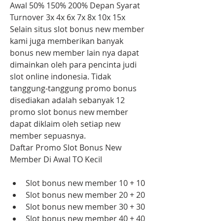
Awal 50% 150% 200% Depan Syarat 
Turnover 3x 4x 6x 7x 8x 10x 15x
Selain situs slot bonus new member 
kami juga memberikan banyak 
bonus new member lain nya dapat 
dimainkan oleh para pencinta judi 
slot online indonesia. Tidak 
tanggung-tanggung promo bonus 
disediakan adalah sebanyak 12 
promo slot bonus new member 
dapat diklaim oleh setiap new 
member sepuasnya.
Daftar Promo Slot Bonus New 
Member Di Awal TO Kecil
Slot bonus new member 10 + 10
Slot bonus new member 20 + 20
Slot bonus new member 30 + 30
Slot bonus new member 40 + 40