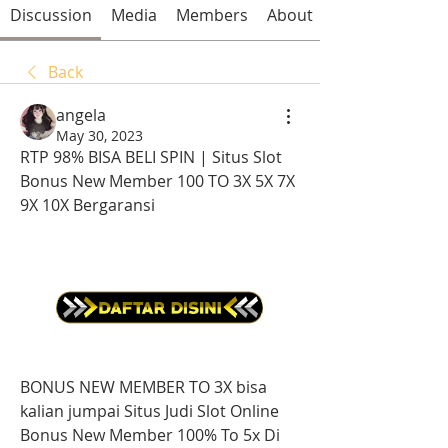
Discussion
Media
Members
About
Back
angela
May 30, 2023
RTP 98% BISA BELI SPIN | Situs Slot 
Bonus New Member 100 TO 3X 5X 7X 
9X 10X Bergaransi 
BONUS NEW MEMBER TO 3X bisa 
kalian jumpai Situs Judi Slot Online 
Bonus New Member 100% To 5x Di 