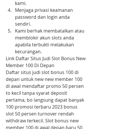
kami.
Menjaga privasi keamanan 
password dan login anda 
sendiri.
Kami berhak membatalkan atau 
memblokir akun slots anda 
apabila terbukti melakukan 
kecurangan.
Link Daftar Situs Judi Slot Bonus New 
Member 100 Di Depan
Daftar situs judi slot bonus 100 di 
depan untuk new new member 100 
di awal mendaftar promo 50 persen 
to kecil tanpa syarat deposit 
pertama, bo langsung dapat banyak 
100 promosi terbaru 2023 bonus 
slot 50 persen turnover rendah 
withdraw terkecil. Slot bonus new 
member 100 di awal depan baru 50 