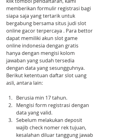
klik tombol pendaftaran, kami 
memberikan formulir registrasi bagi 
siapa saja yang tertarik untuk 
bergabung bersama situs judi slot 
online gacor terpercaya . Para bettor 
dapat memiliki akun slot game 
online indonesia dengan gratis 
hanya dengan mengisi kolom 
jawaban yang sudah tersedia 
dengan data yang sesungguhnya. 
Berikut ketentuan daftar slot uang 
asli, antara lain:
Berusia min 17 tahun.
Mengisi form registrasi dengan 
data yang valid.
Sebelum melakukan deposit 
wajib check nomer rek tujuan, 
kesalahan diluar tanggung jawab 