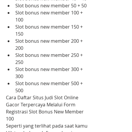
Slot bonus new member 50 + 50
Slot bonus new member 100 + 
100
Slot bonus new member 150 + 
150
Slot bonus new member 200 + 
200
Slot bonus new member 250 + 
250
Slot bonus new member 300 + 
300
Slot bonus new member 500 + 
500
Cara Daftar Situs Judi Slot Online 
Gacor Terpercaya Melalui Form 
Registrasi Slot Bonus New Member 
100
Seperti yang terlihat pada saat kamu 