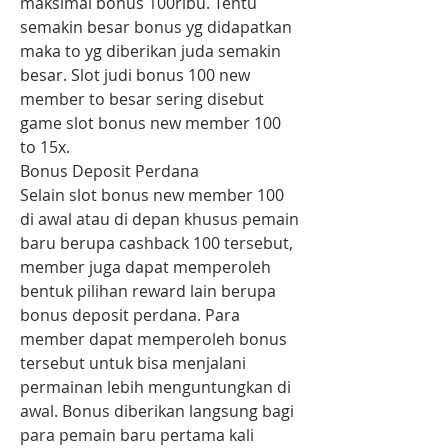
maksimal bonus 100ribu. Tentu 
semakin besar bonus yg didapatkan 
maka to yg diberikan juda semakin 
besar. Slot judi bonus 100 new 
member to besar sering disebut 
game slot bonus new member 100 
to 15x.
Bonus Deposit Perdana
Selain slot bonus new member 100 
di awal atau di depan khusus pemain 
baru berupa cashback 100 tersebut, 
member juga dapat memperoleh 
bentuk pilihan reward lain berupa 
bonus deposit perdana. Para 
member dapat memperoleh bonus 
tersebut untuk bisa menjalani 
permainan lebih menguntungkan di 
awal. Bonus diberikan langsung bagi 
para pemain baru pertama kali 