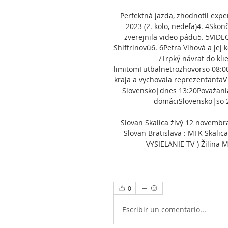
Perfektná jazda, zhodnotil expe
2023 (2. kolo, nedeľa)4. 4Skon
zverejnila video pádu5. 5VIDEO
Shiffrinovú6. 6Petra Vlhová a jej
7Trpký návrat do kli
limitomFutbalnetrozhovorso 08:00
kraja a vychovala reprezentantaV
Slovensko|dnes 13:20Považania 
domáciSlovensko|so 21
Slovan Skalica živý 12 novembr
Slovan Bratislava : MFK Skalic
VYSIELANIE TV-) Žilina M
0
Escribir un comentario...