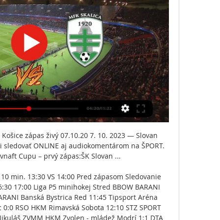
a Košice zápas živý 07.10.20 7. 10. 2023 — Slovan 
hli sledovať ONLINE aj audiokomentárom na ŠPORT. 
vnaft Cupu – prvý zápas:ŠK Slovan ...

:2 10 min. 13:30 VS 14:00 Pred zápasom Sledovanie 
16:30 17:00 Liga P5 minihokej Stred BBOW BARANI 
RANI Banská Bystrica Red 11:45 Tipsport Aréna 
c 0:0 RSO HKM Rimavská Sobota 12:10 STZ SPORT 
Mikuláš ZVMM HKM Zvolen - mládež Modrí 1:1 DTA 