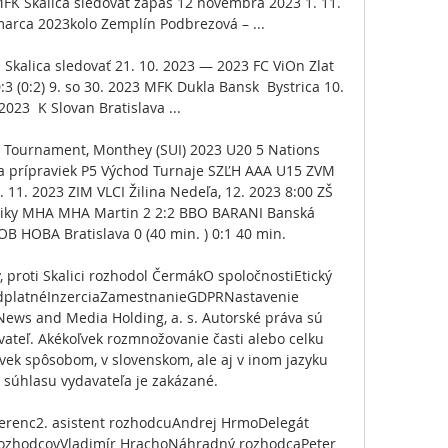
FK Skalica sledovať zápas 12 novembra 2023 1. 11. 
arca 2023kolo Zemplín Podbrezová – ...

Skalica sledovať 21. 10. 2023 — 2023 FC ViOn Zlat  
:3 (0:2) 9. so 30. 2023 MFK Dukla Bansk  Bystrica 10. 
2023  K Slovan Bratislava ...

 Tournament, Monthey (SUI) 2023 U20 5 Nations 
a prípraviek P5 Východ Turnaje SZĽH AAA U15 ZVM 
 11. 2023 ZIM VLCI Žilina Nedeľa, 12. 2023 8:00 ZŠ 
stiky MHA MHA Martin 2 2:2 BBO BARANI Banská 
OB HOBA Bratislava 0 (40 min. ) 0:1 40 min. 

, proti Skalici rozhodol ČermákO spoločnostiEtický 
dplatnéInzerciaZamestnanieGDPRNastavenie 
ews and Media Holding, a. s. Autorské práva sú 
ateľ. Akékoľvek rozmnožovanie časti alebo celku 
oľvek spôsobom, v slovenskom, ale aj v inom jazyku 
súhlasu vydavateľa je zakázané. 

Ferenc2. asistent rozhodcuAndrej HrmoDelegát 
 rozhodcovVladimír HrachoNáhradný rozhodcaPeter 