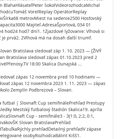
an BlahaHlásateľPeter SokolVideorozhodcaMichal 
zhodcuTomáš VorelReplay OperátorReplay 
vŠírka68 metrovMiest na sedenie2500 Hosťovský 
apacita3000 Majiteľ-AdresaŠportová, 034 01 
e4 hod24 hod7 dní1. 1Zjazdové lyžovanie: Vlhová si 
 je prvá2. 2Vlhová má na dosah ďalší triumf. 

lovan Bratislava sledovať záp 1. 10. 2023 — [ŽIVÝ 
n Bratislava sledovať zápas 01.10.2023 pred 2 
véPřenosy.TV 18:00 Skalica Dunajská ...

 sledovať zápas 12 novembra pred 10 hodinami — 
edovať zápas 12 novembra 2023 1. 11. 2023 — zápas 
3kolo Zemplín Podbrezová – Slovan.

a futbal | Slovnaft Cup semifinálePrehľad Prestupy 
ledky Mestský futbalový štadión Skalica19. apríla 
aSlovnaft Cup - semifinále3 - 3(1:0, 2:2, 0:1, 
ivákovŠK Slovan BratislavaPrehľad 
abuľkaRýchly prehľadDetailný prehľadV zápase 
Delegované osobyRozhodcaBálint Kišš1. 
