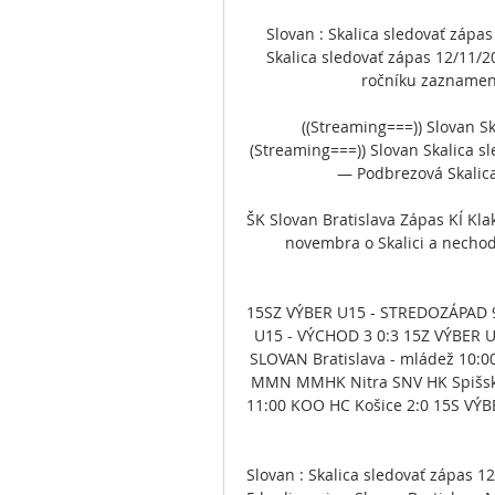
Slovan : Skalica sledovať zápa
Skalica sledovať zápas 12/11/2
ročníku zaznamenal 
((Streaming===)) Slovan S
(Streaming===)) Slovan Skalica 
— Podbrezová Skalica 
ŠK Slovan Bratislava Zápas KÍ Klak
novembra o Skalici a nechodiť
15SZ VÝBER U15 - STREDOZÁPAD 9:
U15 - VÝCHOD 3 0:3 15Z VÝBER U
SLOVAN Bratislava - mládež 10:00
MMN MMHK Nitra SNV HK Spišská 
11:00 KOO HC Košice 2:0 15S VÝBER
Slovan : Skalica sledovať zápas 