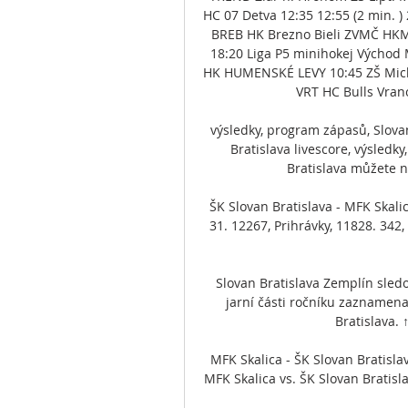
HC 07 Detva 12:35 12:55 (2 min. )
BREB HK Brezno Bieli ZVMČ HKM
18:20 Liga P5 minihokej Východ
HK HUMENSKÉ LEVY 10:45 ZŠ Micha
VRT HC Bulls Vran
výsledky, program zápasů, Slovan 
Bratislava livescore, výsled
Bratislava můžete na
ŠK Slovan Bratislava - MFK Skalica
31. 12267, Prihrávky, 11828. 342, 
Slovan Bratislava Zemplín sled
jarní části ročníku zaznamenal
Bratislava. 
MFK Skalica - ŠK Slovan Bratislav
MFK Skalica vs. ŠK Slovan Bratislav