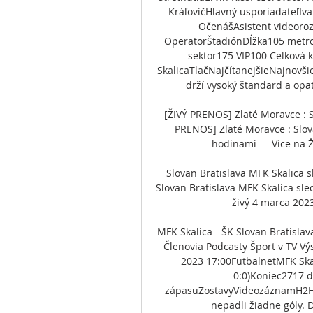
KráľovičHlavný usporiadateľIv
OčenášAsistent videoro
OperatorŠtadiónDĺžka105 metro
sektor175 VIP100 Celková k
SkalicaTlačNajčítanejšieNajnovši
drží vysoký štandard a opäť
[ŽIVÝ PRENOS] Zlaté Moravce : S
PRENOS] Zlaté Moravce : Slova
hodinami — Více na Ži
Slovan Bratislava MFK Skalica
Slovan Bratislava MFK Skalica sl
živý 4 marca 202
MFK Skalica - ŠK Slovan Bratislav
Členovia Podcasty Šport v TV Výs
2023 17:00FutbalnetMFK Skalic
0:0)Koniec2717 d
zápasuZostavyVideozáznamH2HT
nepadli žiadne góly. 