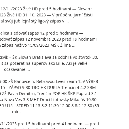
s 12/11/2023 Živé HD pred 5 hodinami — Slovan : 
023 Živé HD 31. 10. 2023 — V průběhu jarní části 
svůj jubilejní stý ligový zápas v ...

kalica sledovať zápas 12 pred 5 hodinami — 
sledovať zápas 12 novembra 2023 pred 19 hodinami 
zápas naživo 15/09/2023 MŠK Žilina ...

svík – ŠK Slovan Bratislava sa odohrá vo štvrtok 30. 
 sa pozerať na súperov ako Lille. Asi je veľké 
očakávanie ...

00 ZŠ Bánovce n. Bebravou Livestream 15V VÝBER 
15 - ZÁPAD 9:30 TRO HK DUKLA Trenčín 4 4:2 SBM 
 ZŠ Pavla Demitru, Trenčín POP HK ŠKP Poprad 3:1 
Nová Ves 3:3 MHT Draci Liptovský Mikuláš 10:30 
 U15 - STRED 11:15 3:2 11:30 12:00 8 8:2 12:30 (35 
min. 

12/11/2023 pred 5 hodinami pred 4 hodinami — pred 