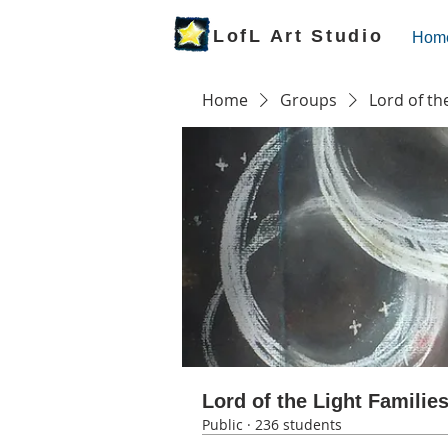
LofL Art Studio
Hom
Home
Groups
Lord of th
Lord of the Light Familie
Public
·
236 students