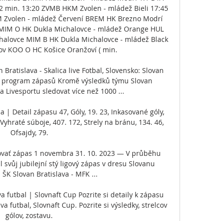
 2 min. 13:20 ZVMB HKM Zvolen - mládež Bieli 17:45 
 Zvolen - mládež Červení BREM HK Brezno Modrí 
 MIM O HK Dukla Michalovce - mládež Orange HUL 
lovce MIM B HK Dukla Michalovce - mládež Black 
ov KOO O HC Košice Oranžoví ( min. 

Bratislava - Skalica live Fotbal, Slovensko: Slovan 
ky, program zápasů Kromě výsledků týmu Slovan 
 Livesportu sledovat více než 1000 ...

 | Detail zápasu 47, Góly, 19. 23, Inkasované góly, 
Vyhraté súboje, 407. 172, Strely na bránu, 134. 46, 
Ofsajdy, 79.

ovať zápas 1 novembra 31. 10. 2023 — V průběhu 
 svůj jubilejní stý ligový zápas v dresu Slovanu 
↑ ŠK Slovan Bratislava - MFK ...

a futbal | Slovnaft Cup Pozrite si detaily k zápasu 
a futbal, Slovnaft Cup. Pozrite si výsledky, strelcov 
gólov, zostavu.
