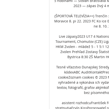
5 hodinami — Slovan Bratislava M
2023 — zápas živý 4 m
(ŠPORTOVÁ TELEVÍZIA==) Trenčín : 
Moravce 8. pi 22. 2023 FC Ko ice 0
ne 8. 10. 
Live zápasy2023 U17 4 Nations
Tournament, Chomutov (CZE) Lig
HKM Zvolen - mládež 5 - 1 5:1 12.
Zvolen Prehľad Zostavy Štati
Bystrica 8:30 ZŠ Martin H
Tesné víťazstvo Dunajskej Stredy
kódexABC AuditKontaktPre
cookieZoznam cookies © 2023 N
vyhradené a vykonáva ich vydav
textov, fotografií, grafov akýmk
bez písomného 
asistent rozhodcuFrantišek 
stretnutiaErvín KissPozorovateľ