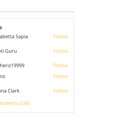
s
sabetta Sapia
Follow
ti Guru
Follow
heriz19999
Follow
z19999
mo
Follow
yana Clark
Follow
Students (236)