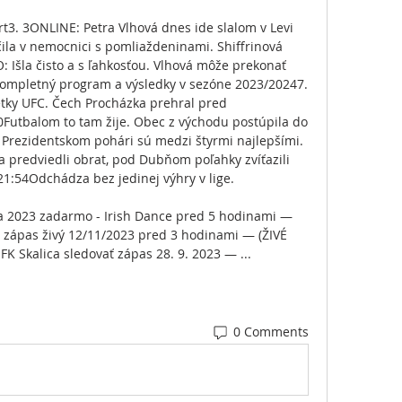
rt3. 3ONLINE: Petra Vlhová dnes ide slalom v Levi 
čila v nemocnici s pomliaždeninami. Shiffrinová 
: Išla čisto a s ľahkosťou. Vlhová môže prekonať 
 kompletný program a výsledky v sezóne 2023/20247. 
etky UFC. Čech Procházka prehral pred 
Futbalom to tam žije. Obec z východu postúpila do 
 Prezidentskom pohári sú medzi štyrmi najlepšími. 
predviedli obrat, pod Dubňom poľahky zvíťazili 
:54Odchádza bez jedinej výhry v lige. 

a 2023 zadarmo - Irish Dance pred 5 hodinami — 
a zápas živý 12/11/2023 pred 3 hodinami — (ŽIVÉ 
FK Skalica sledovať zápas 28. 9. 2023 — ...
0 Comments