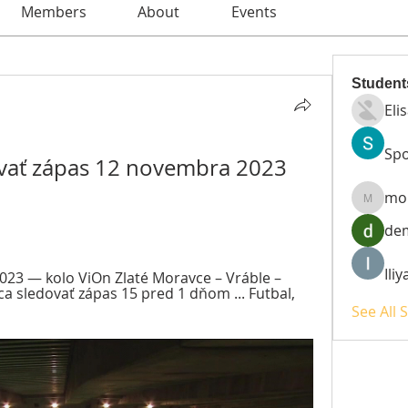
Members
About
Events
Student
Eli
Spo
ovať zápas 12 novembra 2023 
mo
moheri
de
Ili
2023 — kolo ViOn Zlaté Moravce – Vráble – 
ica sledovať zápas 15 pred 1 dňom ... Futbal, 
See All 