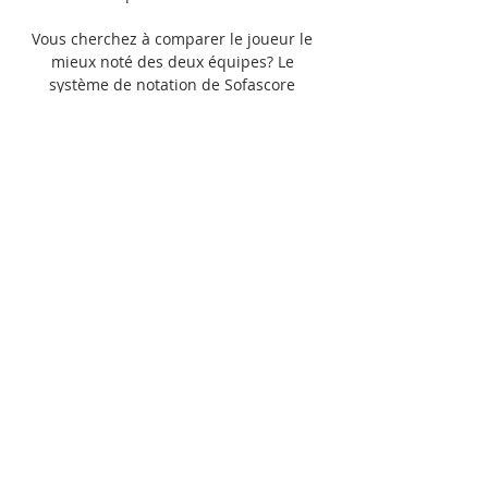
Vous cherchez à comparer le joueur le 
mieux noté des deux équipes? Le 
système de notation de Sofascore 
attribue à chaque joueur une note 
spécifique basée sur de nombreux 
facteurs de données. Sur Sofascore live 
live vous pouvez trouver tous les 
résultats précédents Lens vs Olympique 
de Marseille triés en fonction de leurs 
matchs H2H. 

Lens Olympique Marseille en direct 12 
novembre 2023 il y a 17 heures — Lens 
Olympique Marseille en direct 12 
novembre 2023 Avant un alléchant Lens-
Marseille dimanche soir, d'autres belles 
affiches sont au ...

RC Lens vs Olympique de Marseille En 
direct ... de choix pour RC Lens vs 