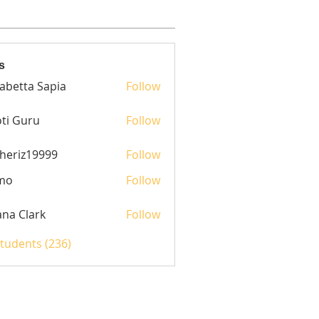
s
sabetta Sapia
Follow
ti Guru
Follow
heriz19999
Follow
z19999
mo
Follow
yana Clark
Follow
Students (236)