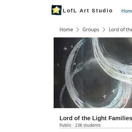
LofL Art Studio
Hom
Home
Groups
Lord of th
Lord of the Light Familie
Public
·
236 students