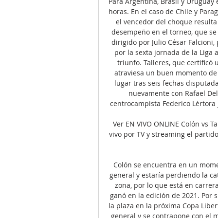
Para Argentina, Brasil y Uruguay 
horas. En el caso de Chile y Parag
el vencedor del choque resulta 
desempeño en el torneo, que se r
dirigido por Julio César Falcioni
por la sexta jornada de la Liga 
triunfo. Talleres, que certific
atraviesa un buen momento de f
lugar tras seis fechas disputada
nuevamente con Rafael Delga
centrocampista Federico Lértora j
Ver EN VIVO ONLINE Colón vs Ta
vivo por TV y streaming el partido
Colón se encuentra en un moment
general y estaría perdiendo la c
zona, por lo que está en carrera
ganó en la edición de 2021. Por 
la plaza en la próxima Copa Liber
general y se contrapone con el m