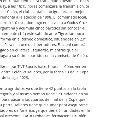
el enfrentamiento será transmitido desde las 19:15 
uay, a las 18:15 horas comenzará la transmisión. Si 
ser Colón, el club santafesino igualaría su mejor 
emonta a la edición de 1998. El combinado local, 
, perdió 1-0 este domingo en su visita a Godoy Cruz 
argentina y acumula cinco partidos sin conocer el 
ó un empate (1-1) este sábado ante Tigre, tampoco 
orma en el torneo doméstico, situándose en 23° 
s. Para el cruce de Libertadores, Falcioni contará 
do en el lateral izquierdo, mientras que el 
ugará su último partido con la camiseta de Colón. 

lleres por TNT Sports hace 1 hora — Cómo ver en 
 entre Colón vs Talleres, por la fecha 13 de la Copa 
de la Liga 2023.

o agridulce, ya que tiene 42 puntos en la tabla 
ategoría y al mismo tiempo tiene 17 unidades en su 
 para pasar a los cuartos de final de la Copa que 
su parte, Talleres tiene que sumar para asegurarse 
tadores de América, ya que tiene 64 unidades en la 
al presente (14). = Probables formaciones =Colón: 