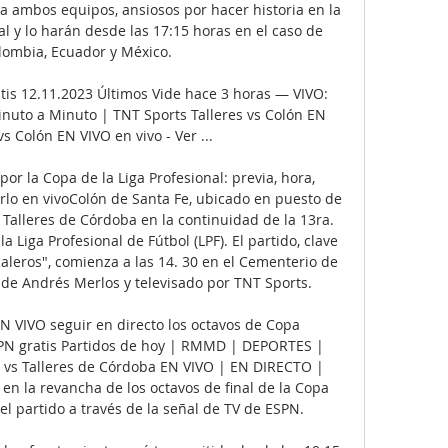
a ambos equipos, ansiosos por hacer historia en la 
 y lo harán desde las 17:15 horas en el caso de 
lombia, Ecuador y México. 

atis 12.11.2023 Últimos Vide hace 3 horas — VIVO: 
inuto a Minuto | TNT Sports Talleres vs Colón EN 
s Colón EN VIVO en vivo - Ver ...

or la Copa de la Liga Profesional: previa, hora, 
lo en vivoColón de Santa Fe, ubicado en puesto de 
Talleres de Córdoba en la continuidad de la 13ra. 
a Liga Profesional de Fútbol (LPF). El partido, clave 
leros", comienza a las 14. 30 en el Cementerio de 
e de Andrés Merlos y televisado por TNT Sports. 

N VIVO seguir en directo los octavos de Copa 
PN gratis Partidos de hoy | RMMD | DEPORTES | 
s Talleres de Córdoba EN VIVO | EN DIRECTO | 
 en la revancha de los octavos de final de la Copa 
el partido a través de la señal de TV de ESPN. 
