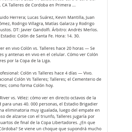
. CA Talleres de Cordoba en Primera ...

uido Herrera; Lucas Suárez, Kevin Mantilla, Juan 
Gómez, Rodrigo Villagra, Matías Galarza y Rodrigo 
ustos. DT: Javier Gandolfi. Árbitro: Andrés Merlos. 
Estadio: Colón de Santa Fe. Hora: 14. 30. 

ver en vivo Colón vs. Talleres hace 20 horas — Se 
es y antenas en vivo en el celular. Cómo ver Colón 
eres por la Copa de la Liga.

ofesional: Colón vs Talleres hace 4 días — Vivo. 
acional Colón Vs Talleres; Talleres; el Cementerio de 
ntes; como forma Colón hoy.

iver vs. Vélez: cómo ver en directo octavos de la 
para unas 40. 000 personas, el Estadio Brigadier 
a eliminatoria muy igualada, luego del empate en 
so de alzarse con el triunfo, Talleres jugaría por 
cuartos de final de la Copa Libertadores. ¿En que 
es Córdoba? Se viene un choque que supondrá mucho 