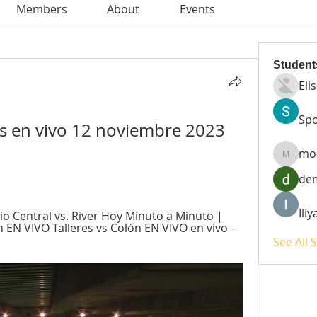
Members
About
Events
Student
Eli
Spo
es en vivo 12 noviembre 2023 
mo
moheri
de
Ili
io Central vs. River Hoy Minuto a Minuto | 
n EN VIVO Talleres vs Colón EN VIVO en vivo - 
See All 