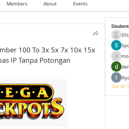
Members
About
Events
Student
Eli
Spo
ber 100 To 3x 5x 7x 10x 15x 
mo
bas IP Tanpa Potongan
moheri
de
Ili
See All 