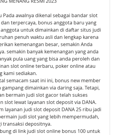
ANG MENANG RESMI 2023
u Pada awalnya dikenal sebagai bandar slot 
 dan terpercaya, bonus anggota baru yang 
 anggota untuk dimainkan di daftar situs judi 
aruhan penuh waktu asli dan lengkap karena 
rikan kemenangan besar, semakin Anda 
ya. semakin banyak kemenangan yang anda 
nyak pula uang yang bisa anda peroleh dan 
an slot online terbaru, poker online atau 
ng kami sediakan.
al semacam saat ini ini, bonus new member 
 gampang dimainkan via daring saja. Tetapi, 
bermain judi slot gacor telah sukses 
 slot lewat layanan slot deposit via DANA. 
tem layanan judi slot deposit DANA 25 ribu jadi 
 bermain judi slot yang lebih mempermudah, 
i transaksi depositnya.
ng di link judi slot online bonus 100 untuk 