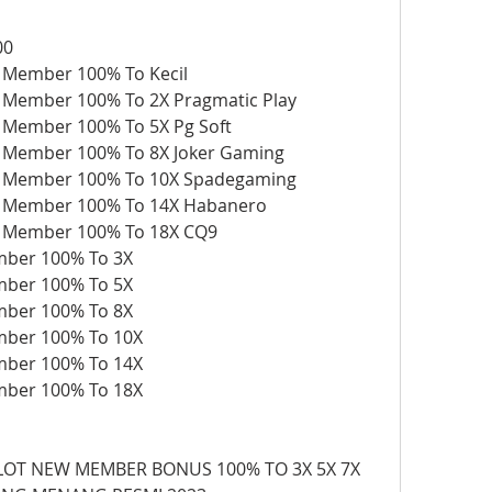
00
w Member 100% To Kecil
w Member 100% To 2X Pragmatic Play
w Member 100% To 5X Pg Soft
w Member 100% To 8X Joker Gaming
w Member 100% To 10X Spadegaming
w Member 100% To 14X Habanero
w Member 100% To 18X CQ9
mber 100% To 3X
mber 100% To 5X
mber 100% To 8X
mber 100% To 10X
mber 100% To 14X
mber 100% To 18X
SLOT NEW MEMBER BONUS 100% TO 3X 5X 7X 