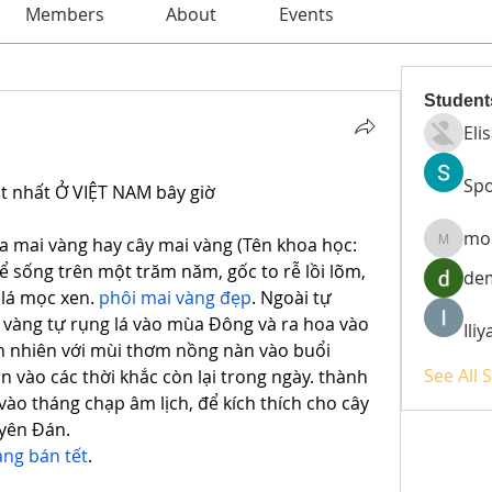
Members
About
Events
Student
Eli
Spo
t nhất Ở VIỆT NAM bây giờ
mo
a mai vàng hay cây mai vàng (Tên khoa học: 
moheri
 sống trên một trăm năm, gốc to rễ lồi lõm, 
de
lá mọc xen. 
phôi mai vàng đẹp
. Ngoài tự 
 vàng tự rụng lá vào mùa Đông và ra hoa vào 
Ili
 nhiên với mùi thơm nồng nàn vào buổi 
See All 
 vào các thời khắc còn lại trong ngày. thành 
 vào tháng chạp âm lịch, để kích thích cho cây 
uyên Đán.
vàng bán tết
.