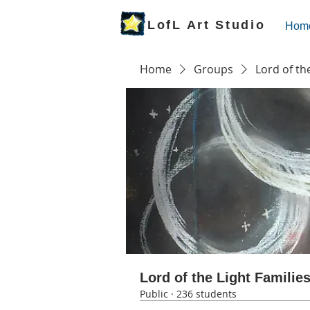
LofL Art Studio
Hom
Home
Groups
Lord of th
Lord of the Light Familie
Public
·
236 students