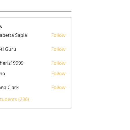
s
sabetta Sapia
Follow
ti Guru
Follow
heriz19999
Follow
z19999
mo
Follow
yana Clark
Follow
Students (236)