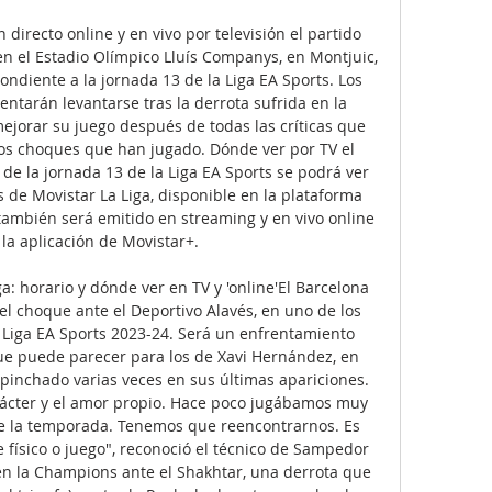
directo online y en vivo por televisión el partido 
en el Estadio Olímpico Lluís Companys, en Montjuic, 
ondiente a la jornada 13 de la Liga EA Sports. Los 
ntarán levantarse tras la derrota sufrida en la 
orar su juego después de todas las críticas que 
mos choques que han jugado. Dónde ver por TV el 
de la jornada 13 de la Liga EA Sports se podrá ver 
s de Movistar La Liga, disponible en la plataforma 
ambién será emitido en streaming y en vivo online 
la aplicación de Movistar+. 

a: horario y dónde ver en TV y 'online'El Barcelona 
el choque ante el Deportivo Alavés, en uno de los 
a Liga EA Sports 2023-24. Será un enfrentamiento 
e puede parecer para los de Xavi Hernández, en 
 pinchado varias veces en sus últimas apariciones. 
rácter y el amor propio. Hace poco jugábamos muy 
te la temporada. Tenemos que reencontrarnos. Es 
ísico o juego", reconoció el técnico de Sampedor 
n la Champions ante el Shakhtar, una derrota que 