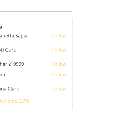
s
sabetta Sapia
Follow
ti Guru
Follow
heriz19999
Follow
z19999
mo
Follow
yana Clark
Follow
Students (236)