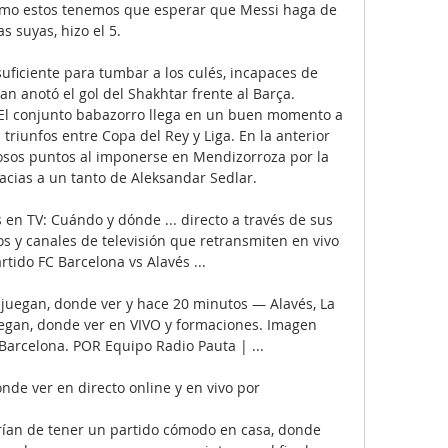
s como estos tenemos que esperar que Messi haga de 
as suyas, hizo el 5. 

suficiente para tumbar a los culés, incapaces de 
kan anotó el gol del Shakhtar frente al Barça. 
 El conjunto babazorro llega en un buen momento a 
riunfos entre Copa del Rey y Liga. En la anterior 
liosos puntos al imponerse en Mendizorroza por la 
cias a un tanto de Aleksandar Sedlar. 

 en TV: Cuándo y dónde ... directo a través de sus 
os y canales de televisión que retransmiten en vivo 
artido FC Barcelona vs Alavés ...

 juegan, donde ver y hace 20 minutos — Alavés, La 
egan, donde ver en VIVO y formaciones. Imagen 
 Barcelona. POR Equipo Radio Pauta | ...

nde ver en directo online y en vivo por 

erían de tener un partido cómodo en casa, donde 