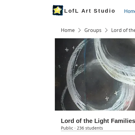
LofL Art Studio
Hom
Home
Groups
Lord of th
Lord of the Light Familie
Public
·
236 students