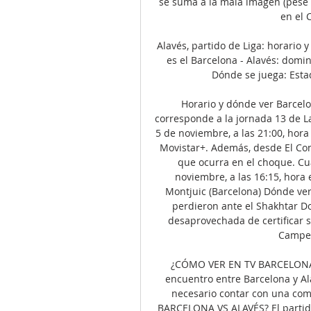
se suma a la mala imagen (pese al
en el 
Alavés, partido de Liga: horario 
es el Barcelona - Alavés: domin
Dónde se juega: Estad
Horario y dónde ver Barcelon
corresponde a la jornada 13 de La
5 de noviembre, a las 21:00, hora
Movistar+. Además, desde El Con
que ocurra en el choque. Cuá
noviembre, a las 16:15, hora
Montjuic (Barcelona) Dónde ver 
perdieron ante el Shakhtar D
desaprovechada de certificar su
Campeo
¿CÓMO VER EN TV BARCELONA VS
encuentro entre Barcelona y Ala
necesario contar con una co
BARCELONA VS ALAVÉS? El partido 