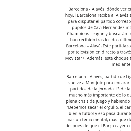
Barcelona - Alavés: dónde ver en 
hoyEl Barcelona recibe al Alavés 
para disputar el partido corresp
pupilos de Xavi Hernández inte
Champions League y buscarán mej
han recibido tras los dos últi
Barcelona – AlavésEste partidazo 
por televisión en directo a travé
Movistar+. Además, este choque t
mediante 
Barcelona - Alavés, partido de Lig
vuelve a Montjuic para encarar 
partidos de la jornada 13 de l
mucho más importante de lo qu
plena crisis de juego y habiendo
"Debemos sacar el orgullo, el ca
bien a fútbol y eso pasa duran
más un tema mental, más que de f
después de que el Barça cayera e