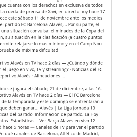
que cuenta con los derechos en exclusiva de todos 
 La rueda de prensa de Xavi, en directo hoy hace 17 
ce este sábado 11 de noviembre ante los medios 
 partido FC Barcelona-Alavés,... Por su parte, el 
 una situación convulsa: eliminados de la Copa del 
, su situación en la clasificación (a cuatro puntos 
permite relajarse lo más mínimo y en el Camp Nou 
prueba de máxima dificultad. 

rtivo Alavés en TV hace 2 días — ¿Cuándo y dónde 
 el juego en vivo, TV y streaming? · Noticias del FC 
portivo Alavés · Alineaciones ...

ido se jugará el sábado, 21 de diciembre, a las 16. 
rtivo Alavés en TV hace 2 días — El FC Barcelona 
e la temporada y este domingo se enfrentarán al 
que deben ganar... Alavés | La Liga Jornada 13 
icas del partido. Información de partido. La Hoy - 
os. Estadísticas... Ver Barça Alavés en vivo 12 
 hace 5 horas — Canales de TV para ver el partido 
En qué canales de Barcelona, Atlético de Madrid, 