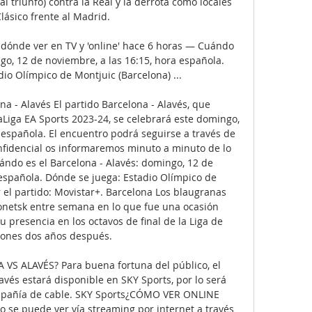
 triunfo) contra la Real y la derrota como locales 
Clásico frente al Madrid. 

y dónde ver en TV y 'online' hace 6 horas — Cuándo 
go, 12 de noviembre, a las 16:15, hora española. 
io Olímpico de Montjuic (Barcelona) ...

a - Alavés El partido Barcelona - Alavés, que 
Liga EA Sports 2023-24, se celebrará este domingo, 
 española. El encuentro podrá seguirse a través de 
fidencial os informaremos minuto a minuto de lo 
ndo es el Barcelona - Alavés: domingo, 12 de 
 española. Dónde se juega: Estadio Olímpico de 
el partido: Movistar+. Barcelona Los blaugranas 
onetsk entre semana en lo que fue una ocasión 
 presencia en los octavos de final de la Liga de 
nes dos años después. 

 ALAVÉS? Para buena fortuna del público, el 
vés estará disponible en SKY Sports, por lo será 
mpañía de cable. SKY Sports¿CÓMO VER ONLINE 
se puede ver vía streaming por internet a través 