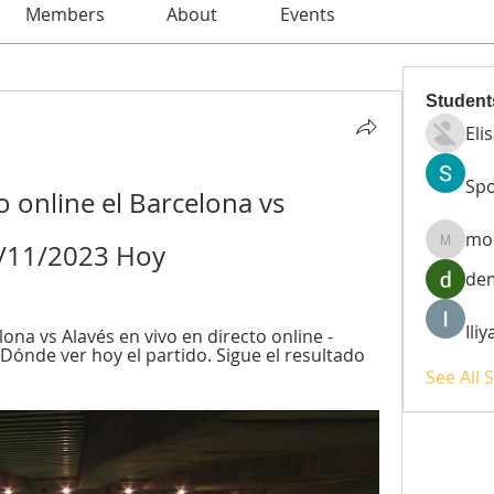
Members
About
Events
Student
Eli
Spo
 online el Barcelona vs 
mo
2/11/2023 Hoy
moheri
de
Ili
na vs Alavés en vivo en directo online - 
 Dónde ver hoy el partido. Sigue el resultado 
See All 