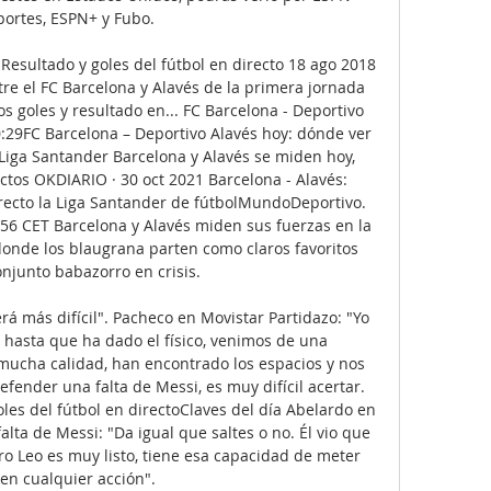
ortes, ESPN+ y Fubo.

: Resultado y goles del fútbol en directo 18 ago 2018 
tre el FC Barcelona y Alavés de la primera jornada 
s goles y resultado en... FC Barcelona - Deportivo 
:29FC Barcelona – Deportivo Alavés hoy: dónde ver 
 Liga Santander Barcelona y Alavés se miden hoy, 
ectos OKDIARIO · 30 oct 2021 Barcelona - Alavés: 
recto la Liga Santander de fútbolMundoDeportivo. 
56 CET Barcelona y Alavés miden sus fuerzas en la 
onde los blaugrana parten como claros favoritos 
njunto babazorro en crisis. 

será más difícil". Pacheco en Movistar Partidazo: "Yo 
asta que ha dado el físico, venimos de una 
mucha calidad, han encontrado los espacios y nos 
fender una falta de Messi, es muy difícil acertar. 
les del fútbol en directoClaves del día Abelardo en 
lta de Messi: "Da igual que saltes o no. Él vio que 
ro Leo es muy listo, tiene esa capacidad de meter 
 en cualquier acción". 
