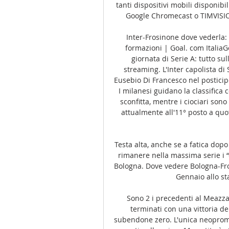
tanti dispositivi mobili disponibi
Google Chromecast o TIMVISION
Inter-Frosinone dove vederla:
formazioni | Goal. com ItaliaGe
giornata di Serie A: tutto sul
streaming. L'Inter capolista di 
Eusebio Di Francesco nel posticipo
I milanesi guidano la classifica c
sconfitta, mentre i ciociari sono
attualmente all'11° posto a quot
Testa alta, anche se a fatica dopo 
rimanere nella massima serie i “
Bologna. Dove vedere Bologna-Fr
Gennaio allo sta
Sono 2 i precedenti al Meazza
terminati con una vittoria del
subendone zero. L'unica neopromo