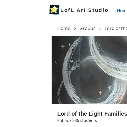
LofL Art Studio
Hom
Home
Groups
Lord of th
Lord of the Light Familie
Public
·
236 students