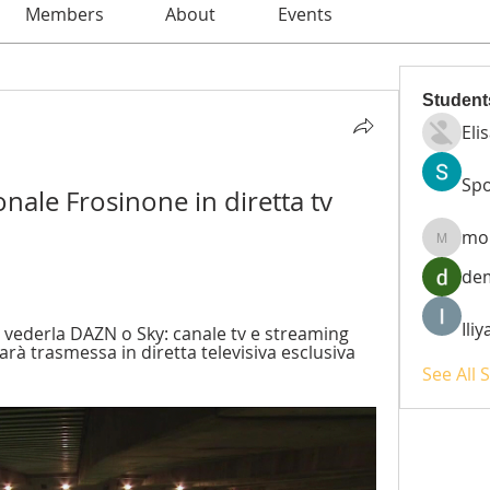
Members
About
Events
Student
Eli
Spo
nale Frosinone in diretta tv 
mo
moheri
de
Ili
vederla DAZN o Sky: canale tv e streaming 
arà trasmessa in diretta televisiva esclusiva 
See All 