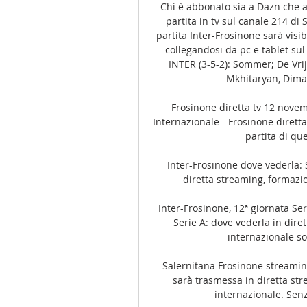
Chi è abbonato sia a Dazn che a 
partita in tv sul canale 214 di
partita Inter-Frosinone sarà vis
collegandosi da pc e tablet sul
INTER (3-5-2): Sommer; De Vrij,
Mkhitaryan, Dimar
Frosinone diretta tv 12 nove
Internazionale - Frosinone dirett
partita di que
Inter-Frosinone dove vederla: 
diretta streaming, formazi
Inter-Frosinone, 12ª giornata Ser
Serie A: dove vederla in diret
internazionale so
Salernitana Frosinone streaming
sarà trasmessa in diretta str
internazionale. Senz