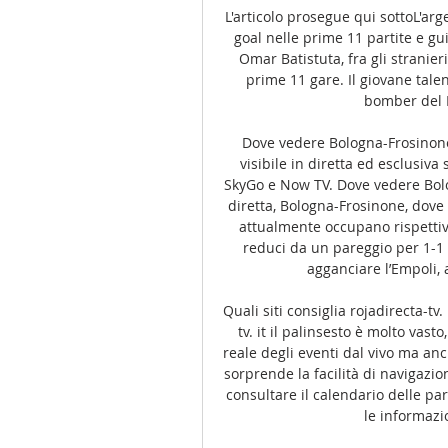
L'articolo prosegue qui sottoL'arg
goal nelle prime 11 partite e gui
Omar Batistuta, fra gli stranieri
prime 11 gare. Il giovane talen
bomber del Fr
Dove vedere Bologna-Frosinone
visibile in diretta ed esclusiva
SkyGo e Now TV. Dove vedere Bolo
diretta, Bologna-Frosinone, dove
attualmente occupano rispettiva
reduci da un pareggio per 1-1 
agganciare l’Empoli, 
Quali siti consiglia rojadirecta-tv
tv. it il palinsesto è molto vas
reale degli eventi dal vivo ma anch
sorprende la facilità di navigazio
consultare il calendario delle pa
le informazio