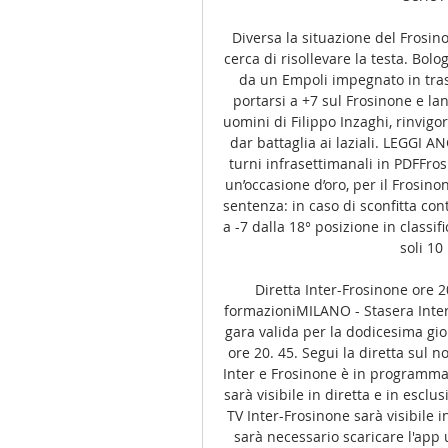
Diversa la situazione del Frosino
cerca di risollevare la testa. Bolo
da un Empoli impegnato in trasf
portarsi a +7 sul Frosinone e lanc
uomini di Filippo Inzaghi, rinvigor
dar battaglia ai laziali. LEGGI A
turni infrasettimanali in PDFFrosi
un’occasione d’oro, per il Frosino
sentenza: in caso di sconfitta cont
a -7 dalla 18° posizione in classif
soli 10
Diretta Inter-Frosinone ore 20
formazioniMILANO - Stasera Inter 
gara valida per la dodicesima gior
ore 20. 45. Segui la diretta sul no
Inter e Frosinone è in programma a
sarà visibile in diretta e in escl
TV Inter-Frosinone sarà visibile i
sarà necessario scaricare l'app 