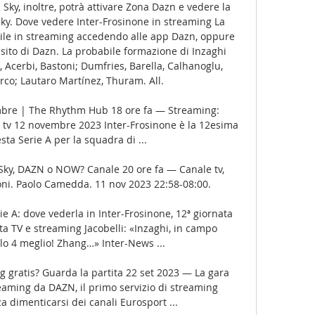
Sky, inoltre, potrà attivare Zona Dazn e vedere la 
 Sky. Dove vedere Inter-Frosinone in streaming La 
ibile in streaming accedendo alle app Dazn, oppure 
 sito di Dazn. La probabile formazione di Inzaghi 
 Acerbi, Bastoni; Dumfries, Barella, Calhanoglu, 
co; Lautaro Martínez, Thuram. All. 

mbre | The Rhythm Hub 18 ore fa — Streaming: 
a tv 12 novembre 2023 Inter-Frosinone è la 12esima 
sta Serie A per la squadra di ...

Sky, DAZN o NOW? Canale 20 ore fa — Canale tv, 
oni. Paolo Camedda. 11 nov 2023 22:58-08:00.

ie A: dove vederla in Inter-Frosinone, 12ª giornata 
ta TV e streaming Jacobelli: «Inzaghi, in campo 
lo 4 meglio! Zhang…» Inter-News ...

 gratis? Guarda la partita 22 set 2023 — La gara 
eaming da DAZN, il primo servizio di streaming 
a dimenticarsi dei canali Eurosport ...
