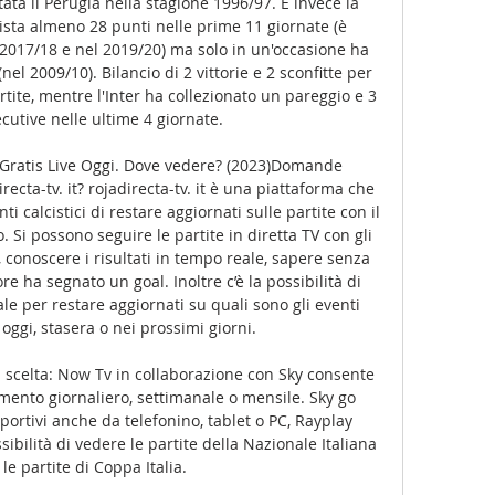
tata il Perugia nella stagione 1996/97. È invece la 
ista almeno 28 punti nelle prime 11 giornate (è 
2017/18 e nel 2019/20) ma solo in un'occasione ha 
nel 2009/10). Bilancio di 2 vittorie e 2 sconfitte per 
rtite, mentre l'Inter ha collezionato un pareggio e 3 
ecutive nelle ultime 4 giornate. 

ratis Live Oggi. Dove vedere? (2023)Domande 
recta-tv. it? rojadirecta-tv. it è una piattaforma che 
i calcistici di restare aggiornati sulle partite con il 
. Si possono seguire le partite in diretta TV con gli 
i, conoscere i risultati in tempo reale, sapere senza 
re ha segnato un goal. Inoltre c’è la possibilità di 
e per restare aggiornati su quali sono gli eventi 
 oggi, stasera o nei prossimi giorni. 

a scelta: Now Tv in collaborazione con Sky consente 
mento giornaliero, settimanale o mensile. Sky go 
portivi anche da telefonino, tablet o PC, Rayplay 
bilità di vedere le partite della Nazionale Italiana 
le partite di Coppa Italia. 
