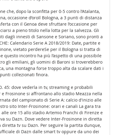
ne che, dopo la sconfitta per 0-5 contro l’Atalanta, 
gna, occasione d’oroIl Bologna, a 3 punti di distanza 
erta con il Genoa deve sfruttare l’occasione per 
iarsi a pieno titolo nella lotta per la salvezza. Gli 
iti dagli innesti di Sansone e Soriano, sono pronti a 
NCHE: Calendario Serie A 2018/2019: Date, partite e 
none, vietato perdereSe per il Bologna si tratta di 
ne questo incontro ha più l’aspetto di una possibile 
ro gli emiliani, gli uomini di Baroni si troverebbero 
ica, una montagna forse troppo alta da scalare dati i 
 punti collezionati finora. 

. 45: dove vederla in tv, streaming e probabili 
e Frosinone si affrontano allo stadio Meazza nella 
nata del campionato di Serie A: calcio d'inizio alle 
stro sito Inter-Frosinone: orari e canali La gara tra 
lle ore 15 allo stadio Artemio Franchi di Firenze e 
usiva su Dazn. Dove vedere Inter-Frosinone in diretta 
n diretta tv su Dazn. Per seguire la partita dunque, 
ufficiale di Dazn dalle smart tv oppure da uno dei 