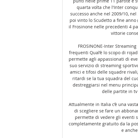
punti nelle prime 11 partite è s
quarta volta che l'Inter conqu
successo anche nel 2009/10, nel 
poi vinto lo Scudetto a fine anno (
il Frosinone nelle precedenti 4 pa
vittorie cons
FROSINONE-Inter Streaming G
frequenti Qual’è lo scopo di rojadi
permette agli appassionati di event
suo servizio di streaming sportivo
amici e tifosi delle squadre rival
ritardi se la tua squadra del cuo
destreggiarsi nel menu principal
delle partite in tv
Attualmente in Italia c’è una vast
di scegliere se fare un abbona
permette di vedere gli eventi s
completamente gratuito da la possi
e anche 