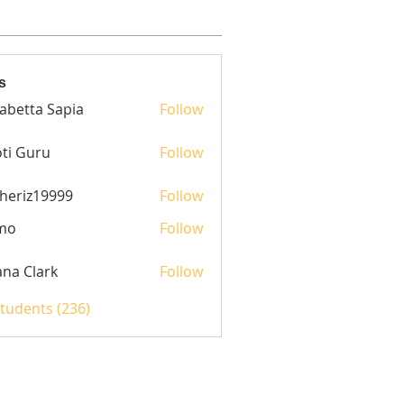
s
sabetta Sapia
Follow
ti Guru
Follow
heriz19999
Follow
z19999
mo
Follow
yana Clark
Follow
Students (236)