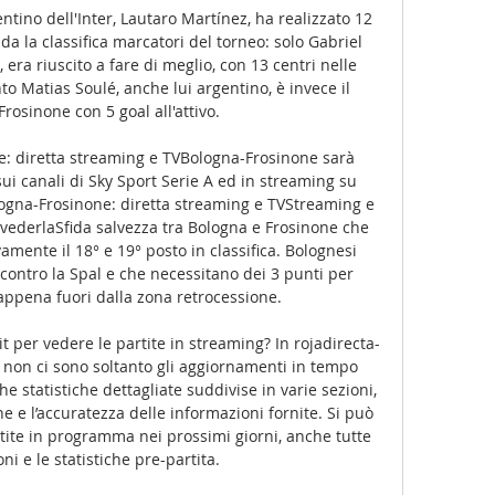
entino dell'Inter, Lautaro Martínez, ha realizzato 12 
da la classifica marcatori del torneo: solo Gabriel 
, era riuscito a fare di meglio, con 13 centri nelle 
to Matias Soulé, anche lui argentino, è invece il 
osinone con 5 goal all'attivo. 

: diretta streaming e TVBologna-Frosinone sarà 
 sui canali di Sky Sport Serie A ed in streaming su 
gna-Frosinone: diretta streaming e TVStreaming e 
 vederlaSfida salvezza tra Bologna e Frosinone che 
mente il 18° e 19° posto in classifica. Bolognesi 
contro la Spal e che necessitano dei 3 punti per 
appena fuori dalla zona retrocessione. 

. it per vedere le partite in streaming? In rojadirecta-
to, non ci sono soltanto gli aggiornamenti in tempo 
e statistiche dettagliate suddivise in varie sezioni, 
ne e l’accuratezza delle informazioni fornite. Si può 
rtite in programma nei prossimi giorni, anche tutte 
ni e le statistiche pre-partita. 
