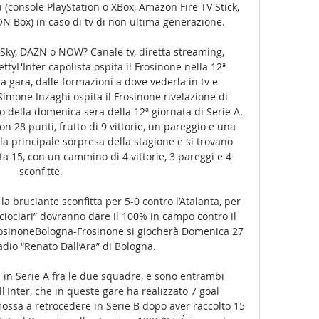
li (console PlayStation o XBox, Amazon Fire TV Stick, 
 Box) in caso di tv di non ultima generazione. 

 Sky, DAZN o NOW? Canale tv, diretta streaming, 
ttyL'Inter capolista ospita il Frosinone nella 12ª 
la gara, dalle formazioni a dove vederla in tv e 
Simone Inzaghi ospita il Frosinone rivelazione di 
 della domenica sera della 12ª giornata di Serie A. 
on 28 punti, frutto di 9 vittorie, un pareggio e una 
 la principale sorpresa della stagione e si trovano 
a 15, con un cammino di 4 vittorie, 3 pareggi e 4 
sconfitte. 

la bruciante sconfitta per 5-0 contro l’Atalanta, per 
ciociari” dovranno dare il 100% in campo contro il 
osinoneBologna-Frosinone si giocherà Domenica 27 
dio “Renato Dall’Ara” di Bologna. 

 in Serie A fra le due squadre, e sono entrambi 
l'Inter, che in queste gare ha realizzato 7 goal 
ssa a retrocedere in Serie B dopo aver raccolto 15 