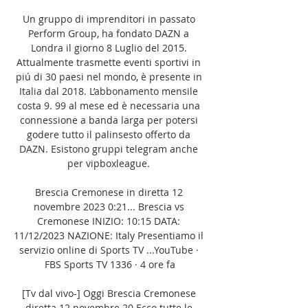
Un gruppo di imprenditori in passato 
Perform Group, ha fondato DAZN a 
Londra il giorno 8 Luglio del 2015. 
Attualmente trasmette eventi sportivi in 
piú di 30 paesi nel mondo, è presente in 
Italia dal 2018. L’abbonamento mensile 
costa 9. 99 al mese ed è necessaria una 
connessione a banda larga per potersi 
godere tutto il palinsesto offerto da 
DAZN. Esistono gruppi telegram anche 
per vipboxleague. 

Brescia Cremonese in diretta 12 
novembre 2023 0:21... Brescia vs 
Cremonese INIZIO: 10:15 DATA: 
11/12/2023 NAZIONE: Italy Presentiamo il 
servizio online di Sports TV ...YouTube · 
FBS Sports TV 1336 · 4 ore fa

[Tv dal vivo-] Oggi Brescia Cremonese 
diretta 12 novembre 20 Ecco tutte le 