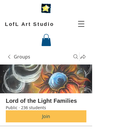
LofL Art Studio
Groups
Lord of the Light Families
Public
·
236 students
Join