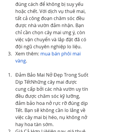
đúng cách để không bị suy yếu 
hoặc chết. Với dịch vụ thuê mai, 
tất cả công đoạn chăm sóc đều 
được nhà vườn đảm nhận. Bạn 
chỉ cần chọn cây mai ưng ý, còn 
việc vận chuyển và lắp đặt đã có 
đội ngũ chuyên nghiệp lo liệu.
Xem thêm: 
mua bán phôi mai 
vàng
.
Đảm Bảo Mai Nở Đẹp Trong Suốt 
Dịp TếtNhững cây mai được 
cung cấp bởi các nhà vườn uy tín 
đều được chăm sóc kỹ lưỡng, 
đảm bảo hoa nở rực rỡ đúng dịp 
Tết. Bạn sẽ không cần lo lắng về 
việc cây mai bị héo, nụ không nở 
hay hoa tàn sớm.
Giá Cả Hợp LýHiện nay, giá thuê 