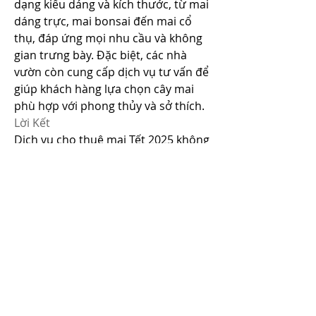
dạng kiểu dáng và kích thước, từ mai 
dáng trực, mai bonsai đến mai cổ 
thụ, đáp ứng mọi nhu cầu và không 
gian trưng bày. Đặc biệt, các nhà 
vườn còn cung cấp dịch vụ tư vấn để 
giúp khách hàng lựa chọn cây mai 
phù hợp với phong thủy và sở thích.
Lời Kết
Dịch vụ cho thuê mai Tết 2025 không 
chỉ giúp bạn tiết kiệm thời gian, công 
sức và chi phí mà còn mang đến cơ 
hội sở hữu những cây mai đẹp nhất 
để đón Tết. Hãy để sắc vàng rực rỡ 
của mai vàng tô điểm cho không gian 
ngày xuân, mang đến may mắn và tài 
lộc cho gia đình và công ty bạn.
Tết này, thay vì loay hoay với việc 
mua và chăm sóc mai, hãy chọn dịch 
vụ cho thuê mai Tết TP.HCM – giải 