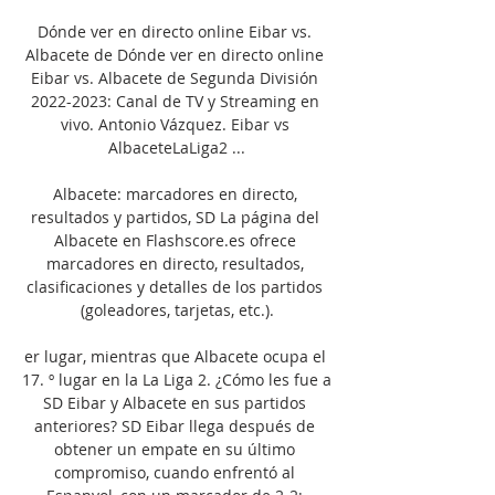
Dónde ver en directo online Eibar vs. 
Albacete de Dónde ver en directo online 
Eibar vs. Albacete de Segunda División 
2022-2023: Canal de TV y Streaming en 
vivo. Antonio Vázquez. Eibar vs 
AlbaceteLaLiga2 ...

Albacete: marcadores en directo, 
resultados y partidos, SD La página del 
Albacete en Flashscore.es ofrece 
marcadores en directo, resultados, 
clasificaciones y detalles de los partidos 
(goleadores, tarjetas, etc.).

er lugar, mientras que Albacete ocupa el 
17. º lugar en la La Liga 2. ¿Cómo les fue a 
SD Eibar y Albacete en sus partidos 
anteriores? SD Eibar llega después de 
obtener un empate en su último 
compromiso, cuando enfrentó al 