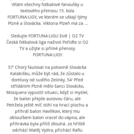
Vítám všechny fotbalové fanoušky u 
textového přenosu 15. kola 
FORTUNA:LIGY, ve kterém se utkají týmy 
Plzně a Slovácka. Viktoria Plzeň má za ...

Sledujte FORTUNA:LIGU živě | O2 TV 
Česká fotbalová liga naživo! Pořiďte si O2 
TV a užijte si přímé přenosy 
FORTUNA:LIGY.

57' Chorý fauloval na polovině Slovácka 
Kalabišku, může být rád, že zůstalo u 
domluvy od sudího Zelinky. 54' Před 
střídáním Plzně mělo šanci Slovácko, 
Mosquera vypustil situaci, když si myslel, 
že balon přejde autovou čáru, ale 
Petržela ještě míč stihl na hrací plochu a 
přihrál balon Havlíkovi, který mu 
obloučkem balon vracel do vápna, ale 
přihrávka byla příliš dlouhá. ze hřiště 
odchází Matěj Vydra, přichází Rafiu 