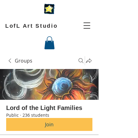
LofL Art Studio
Groups
Lord of the Light Families
Public
·
236 students
Join