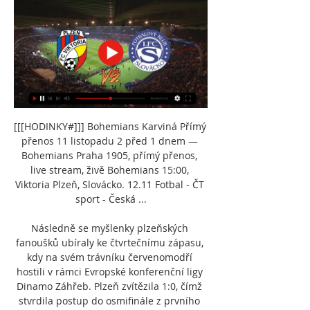
[[[HODINKY#]]] Bohemians Karviná Přímý 
přenos 11 listopadu 2 před 1 dnem — 
Bohemians Praha 1905, přímý přenos, 
live stream, živě Bohemians 15:00, 
Viktoria Plzeň, Slovácko. 12.11 Fotbal - ČT 
sport - Česká ...

Následně se myšlenky plzeňských 
fanoušků ubíraly ke čtvrtečnímu zápasu, 
kdy na svém trávníku červenomodří 
hostili v rámci Evropské konferenční ligy 
Dinamo Záhřeb. Plzeň zvítězila 1:0, čímž 
stvrdila postup do osmifinále z prvního 