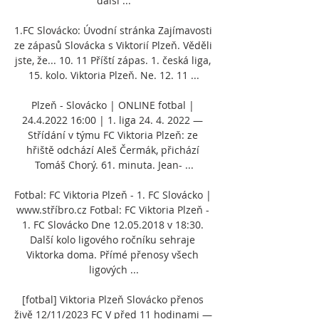
další ...

1.FC Slovácko: Úvodní stránka Zajímavosti 
ze zápasů Slovácka s Viktorií Plzeň. Věděli 
jste, že... 10. 11 Příští zápas. 1. česká liga, 
15. kolo. Viktoria Plzeň. Ne. 12. 11 ...

Plzeň - Slovácko | ONLINE fotbal | 
24.4.2022 16:00 | 1. liga 24. 4. 2022 — 
Střídání v týmu FC Viktoria Plzeň: ze 
hřiště odchází Aleš Čermák, přichází 
Tomáš Chorý. 61. minuta. Jean- ...

Fotbal: FC Viktoria Plzeň - 1. FC Slovácko | 
www.stříbro.cz Fotbal: FC Viktoria Plzeň - 
1. FC Slovácko Dne 12.05.2018 v 18:30. 
Další kolo ligového ročníku sehraje 
Viktorka doma. Přímé přenosy všech 
ligových ...

[fotbal] Viktoria Plzeň Slovácko přenos 
živě 12/11/2023 FC V před 11 hodinami — 