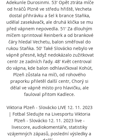
Adekunle Durosinmi. 53' Opět ztráta míče 
od hráčů Plzně ve středu hřiště, Vecheta 
dostal přihrávku a šel k brance Staňka, 
udělal zasekávačk, ale druhá klička se mu 
před vápnem nepovedla. 51' Za dlouhým 
míčem sprintoval Reinberk a od brankové 
čáry hledal Vechetu, balon směřoval do 
rukou Staňka. 50' Také Slovácko nebylo ve 
vápně přesné, když nedokázalo zužitkovat 
centr ze zadních řady. 48' Květ centroval 
do vápna, kde balon odhlavičkoval Kohút, 
Plzeň zůstala na míči, od rohového 
praporku přiletěl další centr, Chorý si 
dělal ve vápně místo pro hlavičku, ale 
fauloval přitom Kadlece. 

Viktoria Plzeň - Slovácko LIVE 12. 11. 2023 
| Fotbal Sledujte na Livesportu Viktoria 
Plzeň - Slovácko 12. 11. 2023 live - 
livescore, audiokomentáře, statistiky 
vzájemných zápasů, poslední výsledky a 