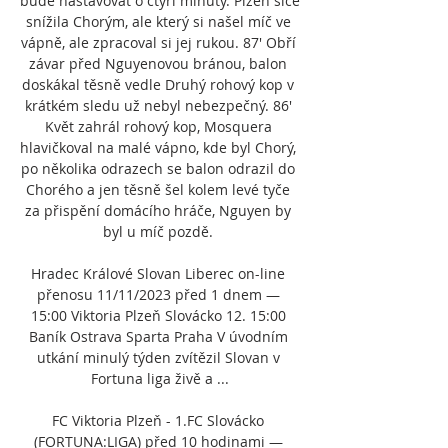
bude nastavovat o čtyři minuty. Plzeň sice 
snížila Chorým, ale který si našel míč ve 
vápně, ale zpracoval si jej rukou. 87' Obří 
závar před Nguyenovou bránou, balon 
doskákal těsně vedle Druhý rohový kop v 
krátkém sledu už nebyl nebezpečný. 86' 
Květ zahrál rohový kop, Mosquera 
hlavičkoval na malé vápno, kde byl Chorý, 
po několika odrazech se balon odrazil do 
Chorého a jen těsně šel kolem levé tyče 
za přispění domácího hráče, Nguyen by 
byl u míč pozdě. 

Hradec Králové Slovan Liberec on-line 
přenosu 11/11/2023 před 1 dnem — 
15:00 Viktoria Plzeň Slovácko 12. 15:00 
Baník Ostrava Sparta Praha V úvodním 
utkání minulý týden zvítězil Slovan v 
Fortuna liga živě a ...

FC Viktoria Plzeň - 1.FC Slovácko 
(FORTUNA:LIGA) před 10 hodinami — 