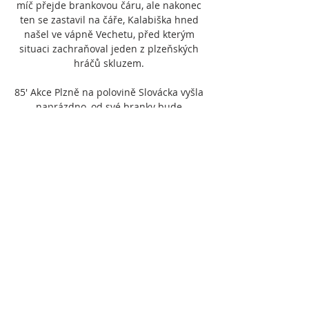
míč přejde brankovou čáru, ale nakonec 
ten se zastavil na čáře, Kalabiška hned 
našel ve vápně Vechetu, před kterým 
situaci zachraňoval jeden z plzeňských 
hráčů skluzem. 

85' Akce Plzně na polovině Slovácka vyšla 
naprázdno, od své branky bude 
rozehrávat brankář Nguyen. 84' Havlík to 
zkoušel z přímého kopu na přímo na 
zadní tyč, balon šel vedle branky. 82' ze 
hřiště odchází Michal Kohút, přichází 
Tomáš Břečka. 81' Jirka našel ve vápně 
Vlkanovu, jeho ránu srazil domácí hráč na 
rohový kop. Ze standardní situace se 
hosté neprosadili, do útoku mohlo jít 
Slovácko, po sérii soubojů se míč dostal k 
Daníčkovi, který situaci uklidnil, jelikož 
neměl žádné spoluhráče kolem sebe, 
kterým by přihrál do šance a míč vrátil 
dozadu. 80' Durosinmi si chtěl vymodlit 