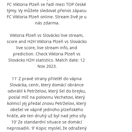
FC Viktoria Plzeň se řadí mezi TOP české 
týmy. Vy můžete sledovat přenos zápasu 
FC Viktoria Plzeň online. Stream živě je u 
nás zdarma.

Viktoria Plzeň vs Slovácko live stream, 
score and H2H Viktoria Plzeň vs Slovácko 
live score, live stream info, and 
prediction. Check Viktoria Plzeň vs 
Slovácko H2H statistics. Match date: 12 
Nov 2023.

11' Z pravé strany přiletěl do vápna 
Slovácka, centr, který domácí obránce 
odvrátil k Petrželovi, který šel do brejku, 
poslal míč na polovinu Vechetovi, který 
kolmicí jej předal znovu Petrželovi, který 
obešel ve vápně jednoho plzeňského 
hráče, ale ten druhý už byl nad jeho síly. 
10' Ze standardní situace se domácí 
neprosadili. 9' Kopic myslel, že odražený 