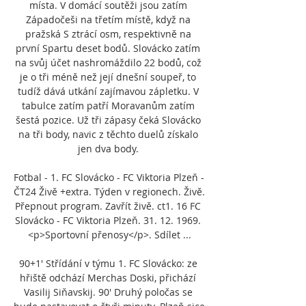
místa. V domácí soutěži jsou zatím 
Západočeši na třetím místě, když na 
pražská S ztrácí osm, respektivně na 
první Spartu deset bodů. Slovácko zatím 
na svůj účet nashromáždilo 22 bodů, což 
je o tři méně než její dnešní soupeř, to 
tudíž dává utkání zajímavou zápletku. V 
tabulce zatím patří Moravanům zatím 
šestá pozice. Už tři zápasy čeká Slovácko 
na tři body, navic z těchto duelů získalo 
jen dva body. 

Fotbal - 1. FC Slovácko - FC Viktoria Plzeň - 
ČT24 Živě +extra. Týden v regionech. Živě. 
Přepnout program. Zavřít živě. ct1. 16 FC 
Slovácko - FC Viktoria Plzeň. 31. 12. 1969. 
<p>Sportovní přenosy</p>. Sdílet ...

90+1' Střídání v týmu 1. FC Slovácko: ze 
hřiště odchází Merchas Doski, přichází 
Vasilij Siňavskij. 90' Druhý poločas se 