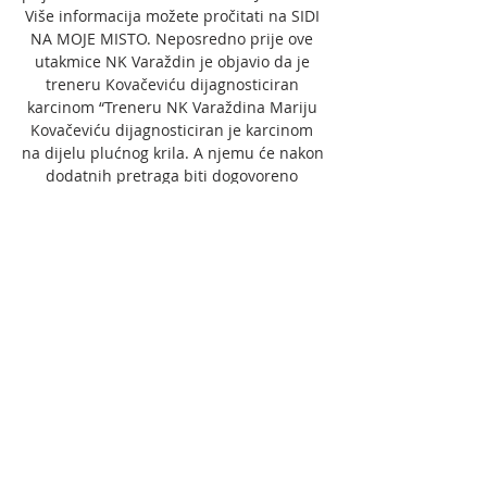
Više informacija možete pročitati na SIDI 
NA MOJE MISTO. Neposredno prije ove 
utakmice NK Varaždin je objavio da je 
treneru Kovačeviću dijagnosticiran 
karcinom “Treneru NK Varaždina Mariju 
Kovačeviću dijagnosticiran je karcinom 
na dijelu plućnog krila. A njemu će nakon 
dodatnih pretraga biti dogovoreno 
daljnje liječničko postupanje. 

Forma nije linearna, gledam ja i druge 
kako igraju. Ne trebamo se bojati i 
pokušati biti bolji”, rekao je Mislav 
Karoglan, trener Hajduka. “Varaždin je 
dobra momčad, a imaju i duplo manje 
poraza od Hajduka. Moram ih pohvaliti, 
neke stvari rade bolje od drugih. Trener 
radi izvanredno, a oni se igraju 
nogometa. Imaju izvanrednu veznu liniju, 
ali i vratar im je odličan. 
