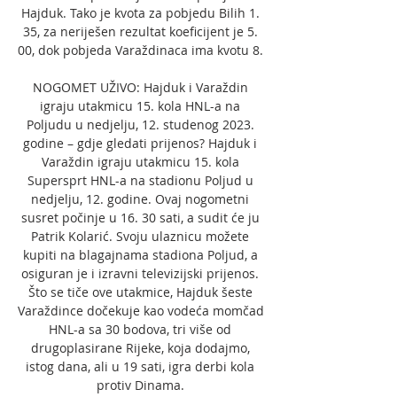
Hajduk. Tako je kvota za pobjedu Bilih 1. 
35, za neriješen rezultat koeficijent je 5. 
00, dok pobjeda Varaždinaca ima kvotu 8. 

NOGOMET UŽIVO: Hajduk i Varaždin 
igraju utakmicu 15. kola HNL-a na 
Poljudu u nedjelju, 12. studenog 2023. 
godine – gdje gledati prijenos? Hajduk i 
Varaždin igraju utakmicu 15. kola 
Supersprt HNL-a na stadionu Poljud u 
nedjelju, 12. godine. Ovaj nogometni 
susret počinje u 16. 30 sati, a sudit će ju 
Patrik Kolarić. Svoju ulaznicu možete 
kupiti na blagajnama stadiona Poljud, a 
osiguran je i izravni televizijski prijenos. 
Što se tiče ove utakmice, Hajduk šeste 
Varaždince dočekuje kao vodeća momčad 
HNL-a sa 30 bodova, tri više od 
drugoplasirane Rijeke, koja dodajmo, 
istog dana, ali u 19 sati, igra derbi kola 
protiv Dinama. 
