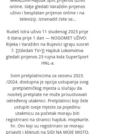
VARAŽDIN-Hajduk Split prijenos uživo 
online. Gdje gledati Varaždin prijenos 
uživo i besplatan prijenos online i na 
televiziji. Iznenadit ćete se...

Rudeš Istra uživo 11 studenog 2023 prije 
6 dana prije 1 dan — NOGOMET UŽIVO: 
Rijeka i Varaždin na Rujevici igraju susret 
7. [[Gledati TV>]] Hajduk Lokomotiva 
gledati prijenos 23 rujna kola SuperSport 
HNL-a.

Svim pretplatnicima za sezonu 2023. 
/2024. dostupna je opcija ustupanja svog 
pretplatničkog mjesta u slučaju da 
nositelj pretplate ne može prisustvovati 
određenoj utakmici. Pretplatnici koji žele 
ustupiti svoje mjesto za pojedinu 
utakmicu za početak moraju biti 
registrirani na stranici hajduk. mojekarte. 
hr. Oni koji su registrirani se moraju 
prijaviti i kliknuti na SIDI NA MOJE MISTO. 