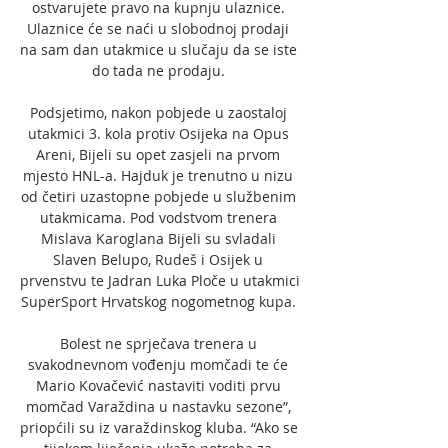
ostvarujete pravo na kupnju ulaznice. 
Ulaznice će se naći u slobodnoj prodaji 
na sam dan utakmice u slučaju da se iste 
do tada ne prodaju. 

Podsjetimo, nakon pobjede u zaostaloj 
utakmici 3. kola protiv Osijeka na Opus 
Areni, Bijeli su opet zasjeli na prvom 
mjesto HNL-a. Hajduk je trenutno u nizu 
od četiri uzastopne pobjede u službenim 
utakmicama. Pod vodstvom trenera 
Mislava Karoglana Bijeli su svladali 
Slaven Belupo, Rudeš i Osijek u 
prvenstvu te Jadran Luka Ploče u utakmici 
SuperSport Hrvatskog nogometnog kupa. 

Bolest ne sprječava trenera u 
svakodnevnom vođenju momčadi te će 
Mario Kovačević nastaviti voditi prvu 
momčad Varaždina u nastavku sezone”, 
priopćili su iz varaždinskog kluba. “Ako se 