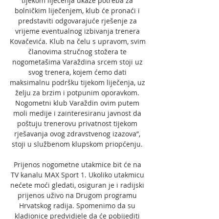
tijekom liječenja ukaže potreba za 
bolničkim liječenjem, klub će pronaći i 
predstaviti odgovarajuće rješenje za 
vrijeme eventualnog izbivanja trenera 
Kovačevića. Klub na čelu s upravom, svim 
članovima stručnog stožera te 
nogometašima Varaždina srcem stoji uz 
svog trenera, kojem ćemo dati 
maksimalnu podršku tijekom liječenja, uz 
želju za brzim i potpunim oporavkom. 
Nogometni klub Varaždin ovim putem 
moli medije i zainteresiranu javnost da 
poštuju trenerovu privatnost tijekom 
rješavanja ovog zdravstvenog izazova”, 
stoji u službenom klupskom priopćenju. 

Prijenos nogometne utakmice bit će na 
TV kanalu MAX Sport 1. Ukoliko utakmicu 
nećete moći gledati, osiguran je i radijski 
prijenos uživo na Drugom programu 
Hrvatskog radija. Spomenimo da su 
kladionice predvidjele da će pobijediti 