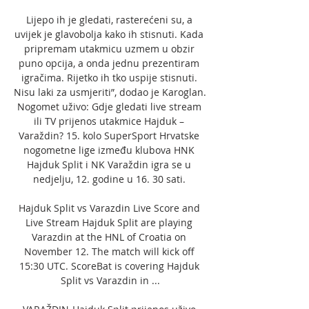
Lijepo ih je gledati, rasterećeni su, a 
uvijek je glavobolja kako ih stisnuti. Kada 
pripremam utakmicu uzmem u obzir 
puno opcija, a onda jednu prezentiram 
igračima. Rijetko ih tko uspije stisnuti. 
Nisu laki za usmjeriti”, dodao je Karoglan. 
Nogomet uživo: Gdje gledati live stream 
ili TV prijenos utakmice Hajduk – 
Varaždin? 15. kolo SuperSport Hrvatske 
nogometne lige između klubova HNK 
Hajduk Split i NK Varaždin igra se u 
nedjelju, 12. godine u 16. 30 sati. 

Hajduk Split vs Varazdin Live Score and 
Live Stream Hajduk Split are playing 
Varazdin at the HNL of Croatia on 
November 12. The match will kick off 
15:30 UTC. ScoreBat is covering Hajduk 
Split vs Varazdin in ...
