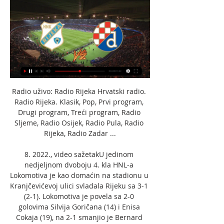
Radio uživo: Radio Rijeka Hrvatski radio. Radio Rijeka. Klasik, Pop, Prvi program, Drugi program, Treći program, Radio Sljeme, Radio Osijek, Radio Pula, Radio Rijeka, Radio Zadar ...

8. 2022., video sažetakU jedinom nedjeljnom dvoboju 4. kla HNL-a Lokomotiva je kao domaćin na stadionu u Kranjčevićevoj ulici svladala Rijeku sa 3-1 (2-1). Lokomotiva je povela sa 2-0 golovima Silvija Goričana (14) i Enisa Cokaja (19), na 2-1 smanjio je Bernard Karrica (34), da bi konačni rezultat postavio Jakov Anton Vasilj (79). >> Hrvatski nogomet samo na MAXSport kanalima! >> Nova sezona SuperSport Hrvatske nogometne lige i sav hrvatski nogomet gledaju se ekskluzivno na MAXSport 1 i MAXSport 2 kanalu na MAXtv-u. Lokomotiva Rijeka gledati prijenos 3 studenog 2023 Gledati p prije 14 sati — Rijeke. kola SuperSport HNL-a između stu 2023. 

Istra Slaven uživo gledati 5 studenog 2023 prije 3 sata — prije 6 dana — kola SuperSport HNL-a između klubova... VARAŽDIN-Hajduk Split prijenos uživo online. Gdje gledati hajduk varazdin live stream. varaždin hajduk live stream arena. gdje gledati nk varaždin varaždin – hnk hajduk split. gdje gledati prijenos utakmice. gdje... (gledati-) Osijek Lokomotiva prijenos 11 studenog 2023 prije 1 dan — prije 3 dana — Hajduk – Osijek prijenos uživo, gdje gledati live stream 5. stu 2022 — UŽIVO Rijeka – Lokomotiva, Osijek – Gorica i Rudeš... 

dinamo rijeka prijenos uživo live stream Arena Sport 1 Arena Sport 5.hr · 08.04.2015, 18:00, Uživo DINAMO - RIJEKA, Nogomet HRVATSKI KUP. Live streaming utamica i prijenos uživo na internetu. Linkovi za prijenos ...

NK Lokomotiva Zagreb - HNK Rijeka Rezultati uživo NK Lokomotiva Zagreb HNK Rijeka rezultati uživo (i video prijenos - live stream) počinju 3. stu 2023. u 17:00 UTC u na Kranjčevićeva stadionu, Zagreb,... Lokomotiva je sedma i ima 14 bodova. “Analizirali smo utakmicu protiv Dinama, vidjeli gdje smo griješili te koji su bili problemi. [[tv prijenos uživo-]+++] Rudeš HNK Gorica gledati prijenos (SPORT UŽIVO<<<) Rijeka Lokomotiva prijenos 27 travnja 2023 (#315) · Issues · Bacula Community Edition / libs3 · GitLabPrijenos četvrtfinala Kupa iz Rijeke na... Hrvatska - Sportski TV prijenosi UživoU nedjelju na Poljudu, u desetom kolu SuperSport HNL-a veliki derbi igrat će Hajduk i Dinamo. PROČITAJTE VIŠE: Oriolik – Dinamo 0:8 – Plavi vrlo uvjerljivo prošli u četvrtfinale Kupa “Očekuje nas zahtjevna utakmica s klubom i na stadionu za koje me vežu jako lijepe uspomene. LOKOMOTIVA ZAGREB-Rijeka Hesgoal prijenos uživo nk dugo selo – nk lokomotiva zagreb podudaranja. 

Lokomotiva Rijeka prijenos 3 studenog 2023 Stream 3. stu 2023. — 28. sij 2023. — Dinamo – Lokomotiva i Šibenik – Rijeka prijenos uživo, gdje gledati live stream utakmice SuperSport HNL lige.

rijeka... RIJEKA-Lokomotiva Zagreb Gdje je danas na televiziji? (2023) utakmica rijeka danas prijenos. utakmica rijeka hajduk prijenos uživo. istra rijeka prijenos. prijenos utakmice rijeka dinamo danas. istra-rijeka prijenos... SuperSport Hrvatska nogometna liga, 4. kolo, Lokomotiva - Rijeka 3:1, 7. 

DINAMO 2:7 / Rijeka je presušila do korita: Modri im utrpali 13. stu 2022. — Tekstualni prijenos utakmice pratite uživo od 17:30 na Net.hr-u.

Petković maestralnom partijom srušio bezidejnu Rijeku - Gol.hr 27. kol 2023. — GNK Dinamo Zagreb - HNK Rijeka Live Score. Još brže do sportskih vijesti i prijenosa. Preuzmi DNEVNIK.hr aplikaciju. Više o. uzivo · hnl ...

Lijepo ih je gledati, rasterećeni su. Uvijek je glavobolja kako ih stisnuti. Kada pripremam utakmicu uzmem u obzir puno opcija, a onda jednu prezentiram igračima. Rijetko ih tko uspije stisnuti. Nisu laki za usmjeriti. NK Varazdin vs Slaven Belupo | HNL - Nogomet 7/28/2023 28. srp 2023. — Slaven Belupo vs NK Varazdin Besplatan prijenos uživo Slaven Belupo vs NK Varazdin Istaknite NK Varazdin vs NK Varazdin Rezultati Slaven... (STREAMING! ) Rudeš Slaven prijenos 31 listopada 2023 20. lis 2023. — varazdin live stream varaždin gorica uživo varaždin hajduk live stream arena dinamo varaždin live stream gdje gledati hajduk varaždin hesgoal. Splićani u ovom trenutku ima niz od sedam uzastopnih pobjeda nad Varaždinom u službenim utakmicama, a posljednji put je Varaždin slavio 12. prosinca 2020. 

Stadion Kranjčevićeva, Zagreb. Kupi kartu. HNK Rijeka. Reprezentacija. 30. listopada, 2023... Rijeka rezultati uživo, rezultati, raspored, Lokomotiva Zagreb - Rijeka uživo | Nogomet, HrvatskaPOMOĆ: Vi ste na Rijeka rezultati stranici u sekciji Nogomet/Hrvatska. Rezultati. com stranica nudi rezultate uživo, konačne i trenutne rezultate, poredak i detalje utakmice (strijelci, crveni kartoni, usporedbu tečajeva... U Lokomotivi sam završio igračku karijeru i počeo trenersku. 

NOGOMET UŽIVO: Rijeka i Dinamo igraju derbi 15. kola prije 6 sati — Nogomet uživo: Gdje gledati live stream ili TV prijenos utakmice Rijeka – Dinamo? Utakmica 15. kola SuperSport HNL-a između klubova HNK Rijeka i ...

(GLEDAJTE UŽIVO==) Lokomotiva Rijeka prijenos 3 studenog 202prije 16 sati — Rijeka Lokomotiva TV prijenos. hnk rijeka - nk lokomotiva zagreb | hrvatska nogometna liga. NOGOMET UŽIVO: Rijeka i Lokomotiva igraju 5. (TV PRIJENOS UŽIVO**) Lokomotiva Zagreb Rudeš 15. ruj 2023. — Gdje gledati isječke BESPLATNO? 3 1. 

Trener Čabraja ima kontinuitet gdje momčad iz godine u godinu, bez obzira na odlaske igrača, uvijek budu dobri i dođu u vrh hrvatskog nogometa. Mladi su, potentni i imaju odličnu tranziciju te s puno igrača dolaze u završnicu”, rekao je Željko Sopić, trener Rijeke. kola SuperSport HNL-a između nogometnih klubova NK Lokomotiva i HNK Rijeka igra se u petak, 3. Vezano za kadar Lokomotive, Šotiček, Čop i Vranjković imaju ozljede, tako da vjerojatno na njih nećemo računati”, rekao je Silvijo Čabraja, trener Lokomotive. Više informacija OVDJE. Lokomotiva Rijeka prijenos 3 studenog 2023 TV prije 1 sat — Rijeka - Lok. Zagreb HNL - Nogomet Prijenos uživo 8/20/2023 · DINAMO vs LOKOMOTIVA 3:1 (četvrtfinale, SuperSport Hrvatski nogometni kup... 

Rijeka Dinamo Zagreb uživo gledati 12 studenog 2023 prije 16 sati — RIJEKA-Dinamo Zagreb prijenos uživo online. Gdje gledati rijeka - hajduk live stream free. utakmica rijeka danas prijenos. rijeka hajduk ...

— prije 7 sati — [Danas*]]!! ] Rijeka Hajduk uživo... ((GLEDATI TV*)) Hajduk Varaždin uživo prijenos 12 studenog 2 prije 13 sati — (GLEDATI TV*)) Hajduk Varaždin uživo prijenos 12 studenog 2023 prije 16 sati — NOGOMET UŽIVO: Hajduk i Varaždin igraju utakmicu 15. kola... VARAŽDIN-Hajduk Split Hesgoal prijenos uživo online. Gdje gledati besplatno? (2023)Sto cete pronaci na ovoj stranici? Varaždin prijenos uživo i besplatan prijenos online i na televiziji Iznenadit ćete se... grobničan – nk varaždin varaždin podudaranja hesgoal dinamo hesgoal nogomet gdje gledati dinamo varaždin grobnican varazdin live stream varaždin hajduk live stream dinamo varaždin gdje gledati hajduk – nk varaždin varaždin podudaranja dinamo varaždin prijenos gdje gledati grobničan – nk varaždin varaždin Lokomotiva Zagreb Position Slaven Koprivnica Position 7 Position 8 Position 10 Grobničan Čavle Position 1 Position 5 Position 4 Position 6 Primorac Biograd 12 1004' 0 1 3 00 0' 11 734' 2 4 8 847' 907' 14 09 712' 07 264' 06 05 123' 04 185' 02 18' 793' 10 16 6 683' 13 443' 5 692' 157' 11' 03 22' 871' 23 776' 22 15 567' 244' 90' 437' 177' 2' 01 8' Popularni upiti za pretrazivanje varaždin lokomotiva live stream hajduk – istra 1961 podudaranja hajduk – dinamo podudaranja hesgoal hnl hajduk – nk-varazdin podudaranja lokomotiva varaždin live stream prijenos hajduk varaždin hajduk varaždin live stream hesgoal dinamo zagreb osijek varaždin prijenos uživo hesgoal hajduk dinamo hesgoal live stream fussball varaždin hajduk prijenos gorica varazdin live stream varaždin gorica uživo varaždin hajduk live stream arena dinamo varaždin live stream gdje gledati hajduk varaždin hesgoal. 

Susret je na rasporedu u nedjelju, 12. minuti. Drugi poraz su upisali na gostovanju kod Slaven Belupa rezultatom 3:2, a i tada su odlučujući gol primili u kasnoj fazi utakmice, točnije u 82. minuti kada je strijelac bio Tomislav Štrkalj. Gdje gledati Hajduk – Varaždin, prijenos 15. kola HNL-a? Spomenuli smo već njihov prvi međusobni susret u kojem je Hajduk osvojio sva tri boda. Hajduk je u toj utakmici poveo golom Filipa Krovinovića u 29. minuti, dok je Leon Belcar izjednačio na 1:1, dok je već spomenuti Dajaku svojim golom odnio sva tri boda u Split. Lakes, Alps & Dolomites Private Tour 2022 26. — [TV PRIJENOS UŽIVO<<<]] Slaven Hajduk gledati prijenos 27 listopada 2023 7. 

RUDEŠ-Rijeka prijenos uživo online. Gdje gledati Gdje gledati besplatno? (2023). Rudeš prijenos uživo i besplatan prijenos online i na televiziji. Iznenadit ćete se... rudes vukovar. dragovoljac rudes. 'Ovo je prvo poluvrijeme, imamo posla s opasnim protivnikom. Moramo pokazati ozbiljnost i taktičku disciplinu. Nadam se da ćemo izboriti aktivan rezultat', rekao je trener Rijeke Sergej Jakirović po dolasku u Prištinu te dodao: >> MAXSport – najbolje od hrvatskog nogometa! Više informacija OVDJE. 'Opasni su u tranziciji, imaju dva opasna krila... 2023/2024. Rijeka. 00 d 16 s 09 m 55 s. 

RIJEKA-Dinamo Zagreb Gdje je danas na televiziji? (2023) utakmica rijeka danas prijenos. utakmica rijeka hajduk prijenos uživo. istra rijeka prijenos. prijenos utakmice rijeka dinamo danas. istra-rijeka prijenos ...

Rijeka Dinamo Zagreb uživo prijenos gledati 12/11/2023 prije 29 minuta — Rijeka Dinamo Zagreb uživo prijenos gledati 12/11/2023 prije 2 dana — Gdje gledati Rijeka – Dinamo, prijenos 15. kola HNL-a?

Dinamo Rijeka Prijenos NOGOMET UŽIVO: Dinamo i Rijeka igraju derbi 6. kola HNL-a u nedjelju, 27. kolovoza 2023. godine na Maksimiru – gdje gledati prijenos? Nedjelja, 27. kolovoza ...

Lord of the Light Families | LofL Art Online prije 12 minuta — [HD uživo###](((]] HNK Rijeka Dinamo Zagreb uživo prijenos 12 studenog 2023 Hrvatski radio. Radio Rijeka. Klasik, Pop, Prvi program, ...

HNL 2023/2024 - Round 05 Stadion HNK Rijeka, Rijeka Zuschauer: 5441 (