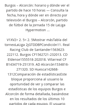
Burgos – Alcorcón: horario y dónde ver el 
partido de hace 10 horas — Consulta la 
fecha, hora y dónde ver en directo por 
televisión el Burgos – Alcorcón, partido 
de fútbol de la Jornada 15 de LaLiga 
Hypermotion ...

V1XV2> 2. 5< 2. 5Mostrar másTabla del 
torneoLaLiga 2jGTDDBPCondición11. Real 
Racing Club de Santander1563623-
222112. Burgos CF1562721-232013. CD 
Eldense1555518-202018. Villarreal CF 
B1434719-251319. AD Alcorcón1534816-
271320. SD Huesca142668-
1312Comparación de estadísticasEste 
bloque proporciona al usuario la 
oportunidad de ver y comparar las 
estadísticas de los equipos Burgos e 
Alcorcón de forma detallada, basándose 
en los resultados de los últimos 10 
partidos de cada equipo. El usuario 