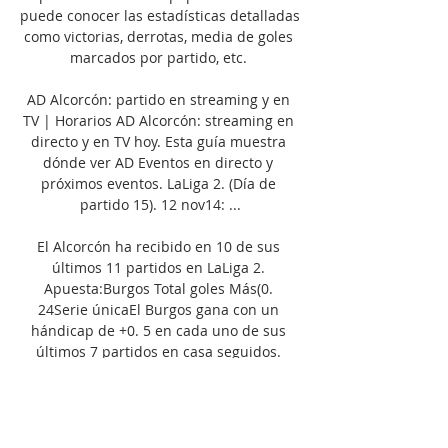
puede conocer las estadísticas detalladas 
como victorias, derrotas, media de goles 
marcados por partido, etc. 

AD Alcorcón: partido en streaming y en 
TV | Horarios AD Alcorcón: streaming en 
directo y en TV hoy. Esta guía muestra 
dónde ver AD Eventos en directo y 
próximos eventos. LaLiga 2. (Día de 
partido 15). 12 nov14: ...

El Alcorcón ha recibido en 10 de sus 
últimos 11 partidos en LaLiga 2. 
Apuesta:Burgos Total goles Más(0. 
24Serie únicaEl Burgos gana con un 
hándicap de +0. 5 en cada uno de sus 
últimos 7 partidos en casa seguidos. 
Apuesta:Burgos Hándicap(+0. 22Burgos 
resumen del equipoEn los últimos 10 
partidos, el equipo local ha obtenido 4 
victorias, sufriendo derrotas en 5 