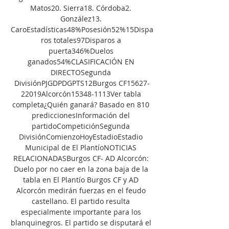
Matos20. Sierra18. Córdoba2. 
González13. 
CaroEstadísticas48%Posesión52%15Dispa
ros totales97Disparos a 
puerta346%Duelos 
ganados54%CLASIFICACIÓN EN 
DIRECTOSegunda 
DivisiónPJGDPDGPTS12Burgos CF15627-
22019Alcorcón15348-1113Ver tabla 
completa¿Quién ganará? Basado en 810 
prediccionesInformación del 
partidoCompeticiónSegunda 
DivisiónComienzoHoyEstadioEstadio 
Municipal de El PlantíoNOTICIAS 
RELACIONADASBurgos CF- AD Alcorcón: 
Duelo por no caer en la zona baja de la 
tabla en El Plantío Burgos CF y AD 
Alcorcón medirán fuerzas en el feudo 
castellano. El partido resulta 
especialmente importante para los 
blanquinegros. El partido se disputará el 