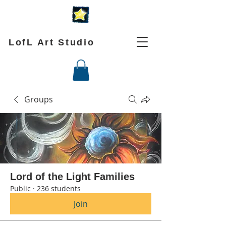
LofL Art Studio
Groups
Lord of the Light Families
Public
·
236 students
Join