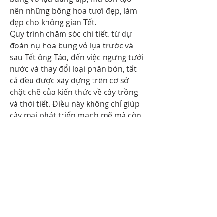
nên những bông hoa tươi đẹp, làm 
đẹp cho không gian Tết.
Quy trình chăm sóc chi tiết, từ dự 
đoán nụ hoa bung vỏ lụa trước và 
sau Tết ông Táo, đến việc ngưng tưới 
nước và thay đổi loại phân bón, tất 
cả đều được xây dựng trên cơ sở 
chặt chẽ của kiến thức về cây trồng 
và thời tiết. Điều này không chỉ giúp 
cây mai phát triển mạnh mẽ mà còn 
đảm bảo rằng chúng sẽ nở đúng lịch 
Tết, mang đến niềm hạnh phúc và 
may mắn cho gia đình.
Chúng ta cũng không nên quên 
những lưu ý quan trọng như việc 
tưới nước vào thời điểm thích hợp và 
lựa chọn loại phân bón phù hợp với 
giai đoạn phát triển của cây. Những 