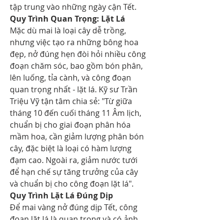
tập trung vào những ngày cận Tết.
Quy Trình Quan Trọng: Lặt Lá
Mặc dù mai là loại cây dễ trồng, 
nhưng việc tạo ra những bông hoa 
đẹp, nở đúng hẹn đòi hỏi nhiều công 
đoạn chăm sóc, bao gồm bón phân, 
lên luống, tỉa cành, và công đoạn 
quan trọng nhất - lặt lá. Kỹ sư Trần 
Triệu Vỹ tận tâm chia sẻ: "Từ giữa 
tháng 10 đến cuối tháng 11 Âm lịch, 
chuẩn bị cho giai đoạn phân hóa 
mầm hoa, cần giảm lượng phân bón 
cây, đặc biệt là loại có hàm lượng 
đạm cao. Ngoài ra, giảm nước tưới 
để hạn chế sự tăng trưởng của cây 
và chuẩn bị cho công đoạn lặt lá".
Quy Trình Lặt Lá Đúng Dịp
Để mai vàng nở đúng dịp Tết, công 
đoạn lặt lá là quan trọng và có ảnh 