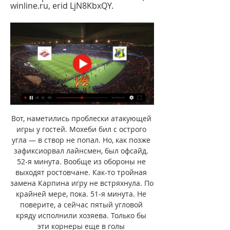
winline.ru, erid LjN8KbxQY.
Вот, наметились проблески атакующей 
игры у гостей. Мохеби бил с острого 
угла — в створ не попал. Но, как позже 
зафиксиорвал лайнсмен, был офсайд. 
52-я минута. Вообще из обороны не 
выходят ростовчане. Как-то тройная 
замена Карпина игру не встряхнула. По 
крайней мере, пока. 51-я минута. Не 
поверите, а сейчас пятый угловой 
кряду исполнили хозяева. Только бы 
эти корнеры еще в голы 