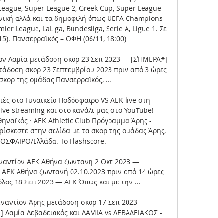
ague, Super League 2, Greek Cup, Super League 
νική αλλά και τα δημοφιλή όπως UEFA Champions 
er League, LaLiga, Bundesliga, Serie A, Ligue 1. Σε 
:15). Πανσερραϊκός – ΟΦΗ (06/11, 18:00). 

ν Λαμία μετάδοση σκορ 23 Σεπ 2023 — [ΣΉΜΕΡΑ#] 
τάδοση σκορ 23 Σεπτεμβρίου 2023 πριν από 3 ώρες 
σκορ της ομάδας Πανσερραϊκός, ...

τιές στο Γυναικείο Ποδόσφαιρο VS AEK live στη 
ive streaming και στο κανάλι μας στο YouTube! 
ηναϊκός · AEK Athletic Club Πρόγραμμα Άρης - 
σκεστε στην σελίδα με τα σκορ της ομάδας Άρης, 
ΣΦΑΙΡΟ/Ελλάδα. Το Flashscore. 

ναντίον ΑΕΚ Αθήνα ζωντανή 2 Οκτ 2023 — 
ΑΕΚ Αθήνα ζωντανή 02.10.2023 πριν από 14 ώρες 
ος 18 Σεπ 2023 — ΑΕΚ Όπως και με την ...

εναντίον Άρης μετάδοση σκορ 17 Σεπ 2023 — 
Λαμία Λεβαδειακός και ΛΑΜΙΑ vs ΛΕΒΑΔΕΙΑΚΟΣ - 