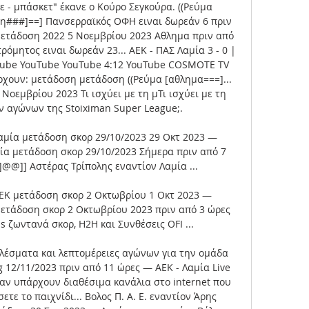
ε - μπάσκετ" έκανε ο Κούρο Σεγκούρα. ((Ρεύμα 
ση###]==] Πανσερραϊκός ΟΦΗ ειναι δωρεάν 6 πριν 
μετάδοση 2022 5 Νοεμβρίου 2023 Αθλημα πριν από 
όμητος ειναι δωρεάν 23... ΑΕΚ - ΠΑΣ Λαμία 3 - 0 | 
uTube YouTube YouTube 4:12 YouTube COSMOTE TV 
ρχουν: μετάδοση μετάδοση ((Ρεύμα [αθλημα===]... 
οεμβρίου 2023 Τι ισχύει με τη μΤι ισχύει με τη 
 αγώνων της Stoiximan Super League;. 

αμία μετάδοση σκορ 29/10/2023 29 Οκτ 2023 — 
ία μετάδοση σκορ 29/10/2023 Σήμερα πριν από 7 
@@]] Αστέρας Τρίπολης εναντίον Λαμία ...

ΕΚ μετάδοση σκορ 2 Οκτωβρίου 1 Οκτ 2023 — 
ετάδοση σκορ 2 Οκτωβρίου 2023 πριν από 3 ώρες 
s ζωντανά σκορ, H2H και Συνθέσεις OFI ...

λέσματα και λεπτομέρειες αγώνων για την ομάδα 
g 12/11/2023 πριν από 11 ώρες — ΑΕΚ - Λαμία Live 
 αν υπάρχουν διαθέσιμα κανάλια στο internet που 
ε το παιχνίδι... Βολος Π. Α. Ε. εναντίον Άρης 