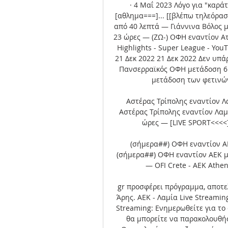
· 4 Μαΐ 2023 Λόγο για "καράτ
[αθλημα===]... [[βλέπω τηλεόρα
από 40 λεπτά — Γιάννινα Βόλος 
23 ώρες — (ΖΩ-) ΟΦΗ εναντίον Ατρ
Highlights - Super League - Yo
21 Δεκ 2022 21 Δεκ 2022 Δεν υπά
Πανσερραϊκός ΟΦΗ μετάδοση 6 Ν
μετάδοση των φετινών
Αστέρας Τρίπολης εναντίον Λ
Αστέρας Τρίπολης εναντίον Λαμ
ώρες — [LIVE SPORT<<<<]
(σήμερα##) ΟΦΗ εναντίον Α
(σήμερα##) ΟΦΗ εναντίον ΑΕΚ μ
— OFI Crete - AEK Athen
gr προσφέρει πρόγραμμα, αποτε
Άρης. ΑΕΚ - Λαμία Live Streamin
Streaming: Ενημερωθείτε για το
θα μπορείτε να παρακολουθήσετ