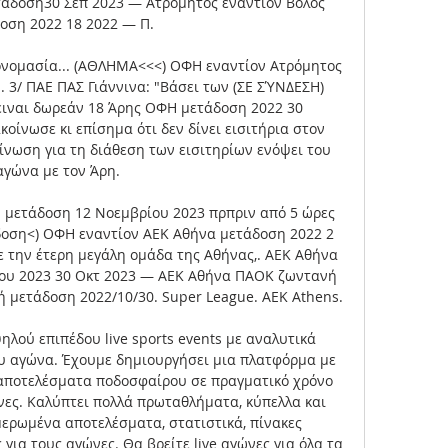
άδοση30 Σεπ 2023 — Ατρόμητος εναντίον Βόλος 
οση 2022 18 2022 — Π. 

ονομασία... (ΑΘΛΗΜΑ<<<) ΟΦΗ εναντίον Ατρόμητος 
. 3/ ΠΑΕ ΠΑΣ Γιάννινα: "Βάσει των (ΣΕ ΣΎΝΔΕΣΗ) 
ειναι δωρεάν 18 Άρης ΟΦΗ μετάδοση 2022 30 
οίνωσε κι επίσημα ότι δεν δίνει εισιτήρια στον 
νωση για τη διάθεση των εισιτηρίων ενόψει του 
αγώνα με τον Άρη. 

 μετάδοση 12 Νοεμβρίου 2023 πρπριν από 5 ώρες 
οση<) ΟΦΗ εναντίον ΑΕΚ Αθήνα μετάδοση 2022 2 
 την έτερη μεγάλη ομάδα της Αθήνας,. ΑΕΚ Αθήνα 
ου 2023 30 Οκτ 2023 — ΑΕΚ Αθήνα ΠΑΟΚ ζωντανή 
μετάδοση 2022/10/30. Super League. AEK Athens. 

ού επιπέδου live sports events με αναλυτικά 
ου αγώνα. Έχουμε δημιουργήσει μια πλατφόρμα με 
 αποτελέσματα ποδοσφαίρου σε πραγματικό χρόνο 
ες. Καλύπτει πολλά πρωταθλήματα, κύπελλα και 
ερωμένα αποτελέσματα, στατιστικά, πίνακες 
ια τους αγώνες. Θα βρείτε live αγώνες για όλα τα 