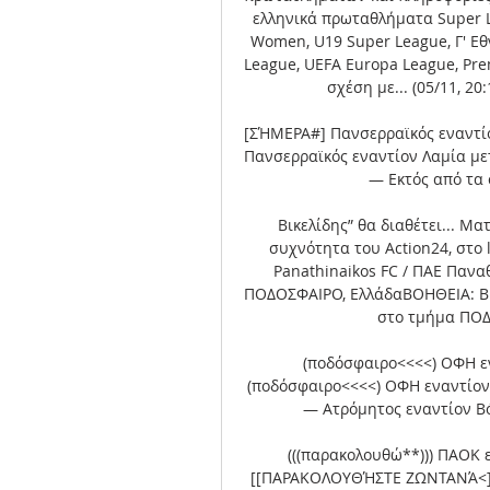
ελληνικά πρωταθλήματα Super Le
Women, U19 Super League, Γ' Εθ
League, UEFA Europa League, Premi
σχέση με... (05/11, 20
[ΣΉΜΕΡΑ#] Πανσερραϊκός εναντίο
Πανσερραϊκός εναντίον Λαμία με
— Εκτός από τα 
Βικελίδης” θα διαθέτει... Μα
συχνότητα του Action24, στο l
Panathinaikos FC / ΠΑΕ Παναθ
ΠΟΔΟΣΦΑΙΡΟ, ΕλλάδαΒΟΗΘΕΙΑ: Βρί
στο τμήμα ΠΟΔΟ
(ποδόσφαιρο<<<<) ΟΦΗ ε
(ποδόσφαιρο<<<<) ΟΦΗ εναντίον 
— Ατρόμητος εναντίον Βόλ
(((παρακολουθώ**))) ΠΑΟΚ 
[[ΠΑΡΑΚΟΛΟΥΘΉΣΤΕ ΖΩΝΤΑΝΆ<]] 