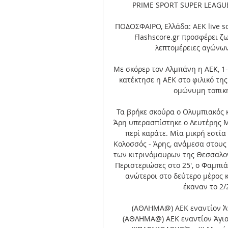
PRIME SPORT SUPER LEAGUE 1
ΠΟΔΟΣΦΑΙΡΟ, Ελλάδα: ΑΕΚ live s
Flashscore.gr προσφέρει ζ
λεπτομέρειες αγώνων (
Με σκόρερ τον Αλμπάνη η ΑΕΚ, 1-0
κατέκτησε η ΑΕΚ στο φιλικό της
ομώνυμη τοπική 
Τα βρήκε σκούρα ο Ολυμπιακός κ
Άρη υπερασπίστηκε ο Λευτέρης Μ
περί καράτε. Μία μικρή εστία
Κολοσσός - Άρης, ανάμεσα στους
των κιτρινόμαυρων της Θεσσαλον
Περιστεριώσες στο 25', ο Φαμπιά
ανώτεροι στο δεύτερο μέρος κ
έκαναν το 2/2
(ΑΘΛΗΜΑ@) ΑΕΚ εναντίον Άγ
(ΑΘΛΗΜΑ@) ΑΕΚ εναντίον Άγιαξ