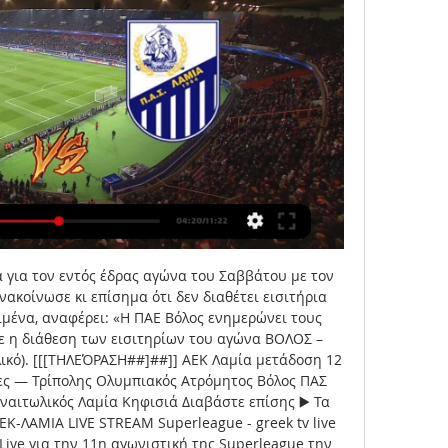
α για τον εντός έδρας αγώνα του Σαββάτου με τον 
ακοίνωσε κι επίσημα ότι δεν διαθέτει εισιτήρια 
ιμένα, αναφέρει: «Η ΠΑΕ Βόλος ενημερώνει τους 
ε η διάθεση των εισιτηρίων του αγώνα ΒΟΛΟΣ – 
ικό). [[[ΤΗΛΕΌΡΑΣΗ##]##]] ΑΕΚ Λαμία μετάδοση 12 
ες — Τρίπολης Ολυμπιακός Ατρόμητος Βόλος ΠΑΣ 
αιτωλικός Λαμία Κηφισιά Διαβάστε επίσης ▶️ Τα 
ΕΚ-ΛΑΜΙΑ LIVE STREAM Superleague - greek tv live 
ive για την 11η αγωνιστική της Superleague την 