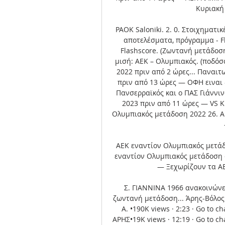
Κυριακή 
PAOK Saloniki. 2. 0. Στοιχηματικ
αποτελέσματα, πρόγραμμα - Fl
Flashscore. (Ζωντανή μετάδοση
μισή: ΑΕΚ – Ολυμπιακός. (ποδόσ
2022 πριν από 2 ώρες... Παναι
πριν από 13 ώρες — ΟΦΗ ειναι
Πανσερραϊκός και ο ΠΑΣ Γιάννιν
2023 πριν από 11 ώρες — VS Κ
Ολυμπιακός μετάδοση 2022 26. Α
ΑΕΚ εναντίον Ολυμπιακός μετάδ
εναντίον Ολυμπιακός μετάδοση 
— Ξεχωρίζουν τα ΑΕΚ
Σ. ΓΙΑΝΝΙΝΑ 1966 ανακοινώνε
ζωντανή μετάδοση... Άρης-Βόλος: 
Α. •190K views · 2:23 · Go to c
ΑΡΗΣ•19K views · 12:19 · Go to ch