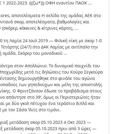
 2022-2023. (((ζω*))) ΟΦΗ εναντίον ΠΑΟΚ ...

cores, αποτελέσματα Η σελίδα της ομάδας ΑΕΚ στο 
ωντανά σκορ, αποτελέσματα, βαθμολογίες και 
σκόρερ, κόκκινες & κίτρινες κάρτες, ...

 τη Λαμία 24 Ιουλ 2019 — Φιλική νίκη με σκορ 1-0 
 Τετάρτης (24/7) στο ΔΑΚ Λαμίας με αντίπαλο την 
ομάδα. Σκόρερ του μοναδικού ...

όντρα στον Απολλώνιο. Το δυναμικό παιχνίδι του 
ποχωρίδης μετά τις δηλώσεις του Κούρο Σεγκούρα 
 έντασης δημιουργήθηκε στο φινάλε του αγώνα 
 οπαδούς των γηπεδούχων και μέλη της αποστολής 
ίκης. Ο Φριντζόνσον έδωσε το προβάδισμα στους 
νο απάντησε στο 39', όμως οι Περιστεριώτες ήταν 
αι με δύο γκολ πέτυχαν ένα τεράστιο διπλό και 
 με τον Σάσα Ίλιτς στο τιμόνι. 

ιαξ μετάδοση σκορ 05.10.2023 4 Οκτ 2023 — 
 μετάδοση σκορ 05.10.2023 πριν από 3 ώρες — 