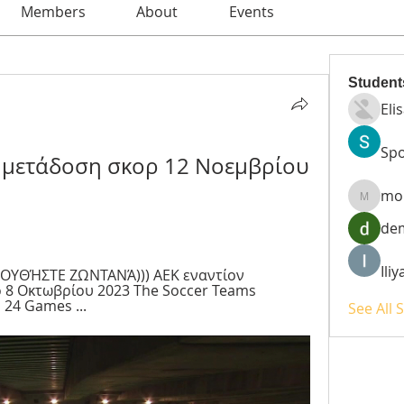
Members
About
Events
Student
Eli
Spo
 μετάδοση σκορ 12 Νοεμβρίου 
mo
moheri
de
Ili
ΟΥΘΉΣΤΕ ΖΩΝΤΑΝΆ))) ΑΕΚ εναντίον 
 8 Οκτωβρίου 2023 The Soccer Teams 
24 Games ...
See All 