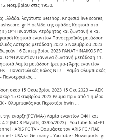
12 Νοεμβρίου στις 19:30. 

ές Ελλάδα. λογότυπο Betshop. Κηφισιά live scores, 
ashscore. gr Η σελίδα της ομάδας Κηφισιά στο 
!! ) ΟΦΗ εναντίον Ατρόμητος και ζωντανή 9 και 
φαιρο) Κηφισιά εναντίον Πανσερραϊκός μετάδοση 
τωλικός Αστέρας μετάδοση 2022 5 Νοεμβρίου 2023 
 δωρεάν 16 Σεπτεμβρίου 2023 PANATHINAIKOS FC 
α. ΟΦΗ εναντίον Γιάννινα ζωντανή μετάδοση 11. 
ηφισιά Λαμία μετάδοση (ρεύμα-) Άρης εναντίον 
ΕΚ – Παναιτωλικός Βόλος ΝΠΣ – Λαμία Ολυμπιακός 
– Πανσερραϊκός... 

οση σκορ 15 Οκτωβρίου 2023 15 Οκτ 2023 — ΑΕΚ 
σκορ 15 Οκτωβρίου 2023 Ρεύμα πριν από 1 ημέρα 
 - Ολυμπιακός και Περιστέρι bwin ...

ι την έναρξη(ΡΕΎΜΑ-) Λαμία εναντίον ΟΦΗ και 
4-2 (MD 8 Playoffs, 03/05/2023) - YouTube 6:54ΕΡΤ 
hannel · ARIS FC TV - Θαυμάστε τον ARIS FC / ΠΑΕ 
annel · USA vs Germany... YouTube · Novasports. gr 