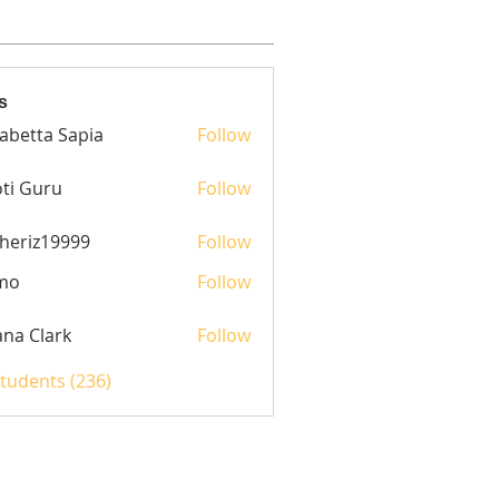
s
sabetta Sapia
Follow
ti Guru
Follow
heriz19999
Follow
z19999
mo
Follow
yana Clark
Follow
Students (236)