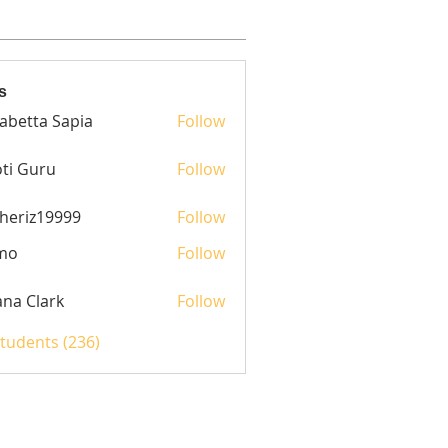
s
sabetta Sapia
Follow
ti Guru
Follow
heriz19999
Follow
z19999
mo
Follow
yana Clark
Follow
Students (236)