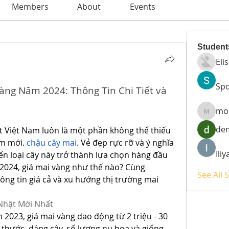
Members
About
Events
Student
Eli
Spo
ng Năm 2024: Thông Tin Chi Tiết và 
mo
moheri
de
t Việt Nam luôn là một phần không thể thiếu 
m mới. 
chậu cây mai
. Vẻ đẹp rực rỡ và ý nghĩa 
Ili
n loại cây này trở thành lựa chọn hàng đầu 
024, giá mai vàng như thế nào? Cùng 
See All 
g tin giá cả và xu hướng thị trường mai 
Nhật Mới Nhất
2023, giá mai vàng dao động từ 2 triệu - 30 
 thước, dáng cây, số lượng nụ hoa và giống 