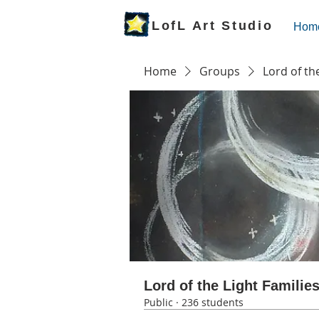
LofL Art Studio
Hom
Home
Groups
Lord of th
Lord of the Light Familie
Public
·
236 students