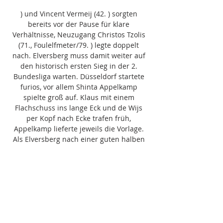
) und Vincent Vermeij (42. ) sorgten 
bereits vor der Pause für klare 
Verhältnisse, Neuzugang Christos Tzolis 
(71., Foulelfmeter/79. ) legte doppelt 
nach. Elversberg muss damit weiter auf 
den historisch ersten Sieg in der 2. 
Bundesliga warten. Düsseldorf startete 
furios, vor allem Shinta Appelkamp 
spielte groß auf. Klaus mit einem 
Flachschuss ins lange Eck und de Wijs 
per Kopf nach Ecke trafen früh, 
Appelkamp lieferte jeweils die Vorlage. 
Als Elversberg nach einer guten halben 
Stunde ins Spiel zu finden schien, 
vollendete Vermeij nach Traumpass von 
Isak Johannesson einen Konter. 

) und erneut Tabakovic (77. ) sorgten für 
den Endstand. In den ersten drei 
Saisonspielen hatte es für die Berliner 
drei Pleiten und 0:5 Tore gegeben. Die 