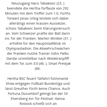
Neuzugang Haris Tabakovic (23. ) 
beendete die Hertha-Torflaute von 292 
Minuten mit dem Treffer zum 1:0. Fürths 
Torwart Jonas Urbig leistete sich dabei 
allerdings einen krassen Aussetzer, 
schoss Tabakovic beim Klärungsversuch 
an. Vom Schweizer prallte der Ball dann 
ins Tor der Franken. Marten Winkler (31. ) 
erhöhte für den Hauptstadtklub im 
Olympiastadion. Die Abwehrschwächen 
der Franken nutzte Trainer-Sohn Palko 
Dardai unmittelbar nach Wiederanpfiff 
mit dem Tor zum 3:0 (46. ). Smail Prevljak 
(66. 

Hertha BSC feuert Talfahrt fulminante 
Show entgegen Fußball-Bundesliga und 
lässt Greuther Fürth keine Chance. Auch 
Fortuna Düsseldorf gelingt bei der SV 
Elversberg ein Tor-Festival. Hansa 
Rostock schießt sich an
