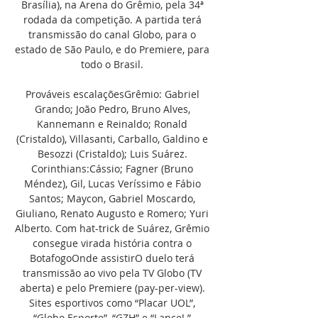
Brasília), na Arena do Grêmio, pela 34ª 
rodada da competição. A partida terá 
transmissão do canal Globo, para o 
estado de São Paulo, e do Premiere, para 
todo o Brasil. 

Prováveis escalaçõesGrêmio: Gabriel 
Grando; João Pedro, Bruno Alves, 
Kannemann e Reinaldo; Ronald 
(Cristaldo), Villasanti, Carballo, Galdino e 
Besozzi (Cristaldo); Luis Suárez. 
Corinthians:Cássio; Fagner (Bruno 
Méndez), Gil, Lucas Veríssimo e Fábio 
Santos; Maycon, Gabriel Moscardo, 
Giuliano, Renato Augusto e Romero; Yuri 
Alberto. Com hat-trick de Suárez, Grêmio 
consegue virada história contra o 
BotafogoOnde assistirO duelo terá 
transmissão ao vivo pela TV Globo (TV 
aberta) e pelo Premiere (pay-per-view). 
Sites esportivos como “Placar UOL”, 
“Globo Esporte”, “GZH” e “Lance! ” 