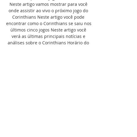
Neste artigo vamos mostrar para você 
onde assistir ao vivo o próximo jogo do 
Corinthians Neste artigo você pode 
encontrar como o Corinthians se saiu nos 
últimos cinco jogos Neste artigo você 
verá as últimas principais notícias e 
análises sobre o Corinthians Horário do 
próximo jogo do Corinthians Veja qual o 
horário do próximo jogo do Corinthians e 
contra qual adversário: Onde assistir ao 
jogo do Corinthians hoje ao vivo: em qual 
canal vai passar Qual canal vai passar o 
jogo Grêmio x Corinthians no domingo, 
12 de novembro de 2023, ao vivo, às 
16h00 (horário de Brasília), pelo 
Campeonato Brasileiro? De acordo com a 
tabela detalhada da CBF, a partida entre 
Grêmio x Corinthians será exibida pela 
Rede Globo e no Premiere, serviço pay-
per-view do Grupo Globo. 
