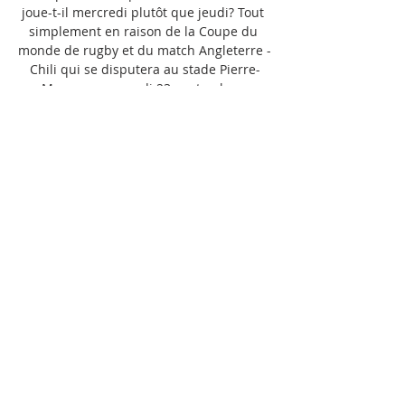
joue-t-il mercredi plutôt que jeudi? Tout 
simplement en raison de la Coupe du 
monde de rugby et du match Angleterre - 
Chili qui se disputera au stade Pierre-
Mauroy ce samedi 23 septembre. 

Toulouse Lille sur quelle chaine, 
Composition 18-03-2023 18 mars 2023 — 
Vous voulez regarder le match Toulouse – 
Lille en streaming ou à la télévision à 
l'étranger ? Consultez la liste ci-dessous 
pour savoir où ...

Programme TV Toulouse : directs et 
rediffusions matchs TFC Le prochain 
match en direct de Toulouse diffusé en 
direct à la télé sera diffusé le 12 
novembre 2023 à 15h00 : Lille - Toulouse 
sur la chaîne Amazon Prime Video ...