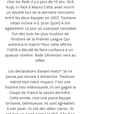
chez les Reds il y a plus de 10 ans. Dirk 
Kuyt, ici face à Mauro Cetto, avait inscrit 
un doublé lors de la dernière rencontre 
entre les deux équipes en 2007. Toulouse 
s'était incliné 4-0. (Icon Sport) À lire 
également: Le jour où Liverpool concédait 
l’un des buts les plus insolites de 
l’histoire de la Premier League Qui 
arbitrera le match? Pour cette affiche, 
l'UEFA a décidé de faire confiance à un 
quatuor slovène. Rade Obrenovic sera au 
sifflet. 

Les déclarations d'avant-match "Je ne 
pense pas encore à dimanche. Toulouse 
mérite tout notre respect. C'est une 
histoire très intéressante, ils ont gagné la 
Coupe de France la saison dernière. 
Cette année, c'est une jeune équipe 
brillante, talentueuse. Ils sont agréables 
à voir jouer, ils ont des idées claires. Ils 
ont pris un point contre le PSG. Il faut se 