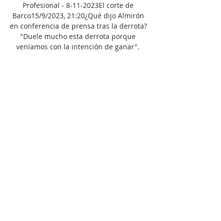
Profesional - 8-11-2023El corte de 
Barco15/9/2023, 21:20¿Qué dijo Almirón 
en conferencia de prensa tras la derrota? 
"Duele mucho esta derrota porque 
veníamos con la intención de ganar". 

15/9/2023, 19:3245+1' PT | Boca quedó 
mal parado y Defensa lastimó de contra: 
1-0 gana el Halcón de Varela15/9/2023, 
19:3045' PT | Se juega un minuto 
más15/9/2023, 19:2842' PT | Defensa tuvo 
el gol en dos ocasiones tras un corner: el 
palo salvó a Boca15/9/2023, 19:2741' PT | 
Buena recuperación de Defensa y Uvita 
Fernández probó de media 
distancia15/9/2023, 19:2237' PT | Otra 
buena intervención de Javi García tras un 
tiro libre15/9/2023, 19:2236' PT | 
Segunda amarilla en Boca: Pol 
Fernández15/9/2023, 19:2136' PT | García 
salió mal de fondo, pero después atajó 