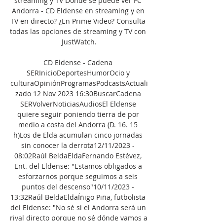
streaming y TV Dónde se puede ver FC 
Andorra - CD Eldense en streaming y en 
TV en directo? ¿En Prime Video? Consulta 
todas las opciones de streaming y TV con 
JustWatch.

CD Eldense - Cadena 
SERInicioDeportesHumorOcio y 
culturaOpiniónProgramasPodcastsActuali
zado 12 Nov 2023 16:30BuscarCadena 
SERVolverNoticiasAudiosEl Eldense 
quiere seguir poniendo tierra de por 
medio a costa del Andorra (D. 16. 15 
h)Los de Elda acumulan cinco jornadas 
sin conocer la derrota12/11/2023 - 
08:02Raúl BeldaEldaFernando Estévez, 
Ent. del Eldense: "Estamos obligados a 
esforzarnos porque seguimos a seis 
puntos del descenso"10/11/2023 - 
13:32Raúl BeldaEldaÍñigo Piña, futbolista 
del Eldense: "No sé si el Andorra será un 
rival directo porque no sé dónde vamos a 