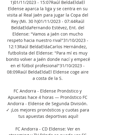
1)01/11/2023 - 15:07Raúl BeldaEldaEl 
Eldense aparca la liga y se centra en su 
visita al Real Jaén para jugar la Copa del 
Rey (Mi. 30 h)01/11/2023 - 07:44Raúl 
BeldaEldaFernando Estévez, Ent. del 
Eldense: "Vamos a Jaén con mucho 
respeto hacia nuestro rival"31/10/2023 - 
12:13Raúl BeldaEldaCarlos Hernández, 
futbolista del Eldense: "Para mí es muy 
bonito volver a Jaén donde nací y empecé 
en el fútbol profesional"31/10/2023 - 
08:09Raúl BeldaEldaEl Eldense coge aire 
a costa de la S. 

FC Andorra - Eldense Pronóstico y 
Apuestas hace 4 horas — Pronóstico FC 
Andorra - Eldense de Segunda División. 
✓ ¡Los mejores pronósticos y cuotas para 
tus apuestas deportivas aquí!

FC Andorra - CD Eldense: Ver en 