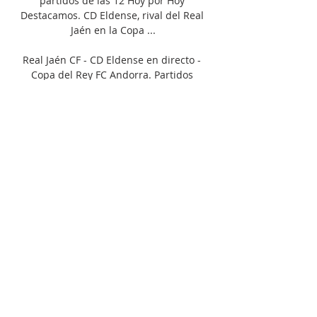
partidos de las 12 Hoy por Hoy 
Destacamos. CD Eldense, rival del Real 
Jaén en la Copa ...

Real Jaén CF - CD Eldense en directo - 
Copa del Rey FC Andorra. Partidos 
relacionados. Siga el partido Copa del 
Rey en directo Fútbol en streaming entre 
el Real Jaén CF y el CD Eldense con 
Eurosport. El partido ...

Empieza segunda parte FC Andorra 1, 
Eldense 1. Final primera parte, FC 
Andorra 1, Eldense 1. Fuera de juego, FC 
Andorra. Iván Gil intentó un pase en 
profundidad pero Julen Lobete estaba en 
posición de fuera de juego. Iker Benito 
(FC Andorra) ha recibido una falta en la 
zona defensiva. Falta de Toni Abad 
(Eldense). Remate fallado por Jesús 
Clemente (Eldense) remate con la 
derecha desde el centro del área que se 