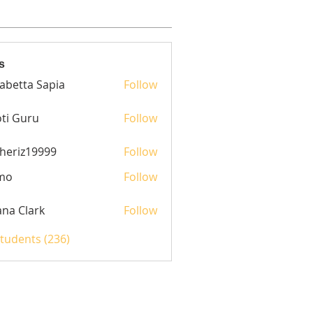
s
sabetta Sapia
Follow
ti Guru
Follow
heriz19999
Follow
z19999
mo
Follow
yana Clark
Follow
Students (236)