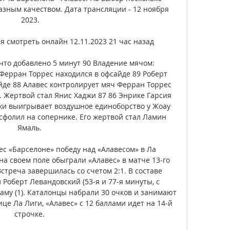
азным качеством. Дата трансляции - 12 ноября 
2023.

 смотреть онлайн 12.11.2023 21 час назад

что добавлено 5 минут 90 Владение мячом: 
 Ферран Торрес находился в офсайде 89 Роберт 
йде 88 Алавес контролирует мяч Ферран Торрес 
. Жертвой стал Янис Хаджи 87 86 Энрике Гарсия 
жи выигрывает воздушное единоборство у Жоау 
сфолил на сопернике. Его жертвой стал Ламин 
Ямаль. 

с «Барселоне» победу над «Алавесом» в Ла 
а своем поле обыграли «Алавес» в матче 13‑го 
треча завершилась со счетом 2:1. В составе 
Роберт Левандовский (53‑я и 77‑я минуты, с 
Саму (1). Каталонцы набрали 30 очков и занимают 
це Ла Лиги, «Алавес» с 12 баллами идет на 14‑й 
строчке. 
