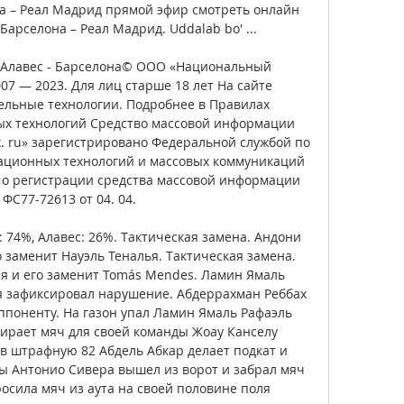
на – Реал Мадрид прямой эфир смотреть онлайн 
арселона – Реал Мадрид. Uddalab bo' ...

 Алавес - Барселона© ООО «Национальный 
7 — 2023. Для лиц старше 18 лет На сайте 
льные технологии. Подробнее в Правилах 
х технологий Средство массовой информации 
. ru» зарегистрировано Федеральной службой по 
ационных технологий и массовых коммуникаций 
о о регистрации средства массовой информации 
ФС77-72613 от 04. 04. 

 74%, Алавес: 26%. Тактическая замена. Андони 
о заменит Науэль Теналья. Тактическая замена. 
ля и его заменит Tomás Mendes. Ламин Ямаль 
ья зафиксировал нарушение. Абдеррахман Реббах 
ппоненту. На газон упал Ламин Ямаль Рафаэль 
бирает мяч для своей команды Жоау Канселу 
 в штрафную 82 Абдель Абкар делает подкат и 
ы Антонио Сивера вышел из ворот и забрал мяч 
осила мяч из аута на своей половине поля 