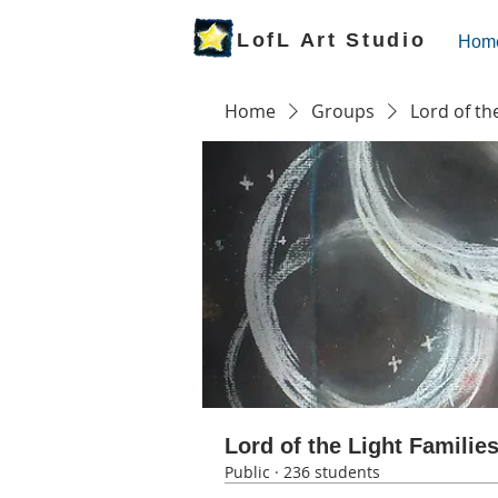
LofL Art Studio
Hom
Home
Groups
Lord of th
Lord of the Light Familie
Public
·
236 students