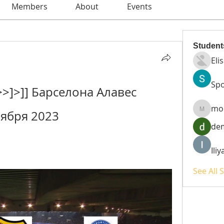
Members
About
Events
Student
Eli
Spo
]>]] Барселона Алавес 
mo
ября 2023
moheri
de
Ili
See All 