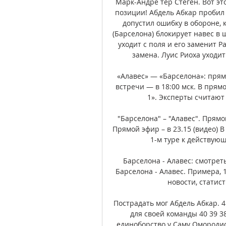
Марк-Андре тер Стеген. Вот это
позиции! Абдель Абкар пробил
допустил ошибку в обороне, 
(Барселона) блокирует навес в
уходит с поля и его заменит Р
замена. Луис Риоха уходит
«Алавес» — «Барселона»: прямо
встречи — в 18:00 мск. В прям
1». Эксперты считают ф
"Барселона" – "Алавес". Прямой
Прямой эфир – в 23.15 (видео) 
1-м туре к действующ
Барселона - Алавес: смотрет
Барселона - Алавес. Примера, 1
новости, статисти
Пострадать мог Абдель Абкар. 4
для своей команды 40 39 3
единоборство у Саму Омородио