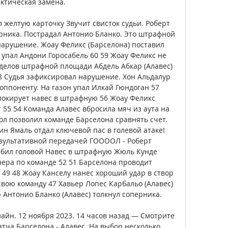
ктическая замена. 

 желтую карточку Звучит свисток судьи. Роберт 
рника. Пострадал Антонио Бланко. Это штрафной 
нарушение. Жоау Феликс (Барселона) поставил 
 упал Андони Горосабель 60 59 Жоау Феликс не 
еделов штрафной площади Абдель Абкар (Алавес) 
8 Судья зафиксировал нарушение. Хон Альдалур 
оппоненту. На газон упал Илкай Гюндоган 57 
локирует навес в штрафную 56 Жоау Феликс 
 55 54 Команда Алавес вбросила мяч из аута на 
ол позволил команде Барселона сравнять счет. 
н Ямаль отдал ключевой пас в голевой атаке! 
зультативной передачей ГООООЛ - Роберт 
абил головой Навес в штрафную Жюль Кунде 
нера по команде 52 51 Барселона проводит 
49 48 Жоау Канселу нанес хороший удар в створ 
свою команду 47 Хавьер Лопес Карбальо (Алавес) 
Антонио Бланко (Алавес) толкнул соперника. 

айн. 12 ноября 2023. 14 часов назад — Смотрите 
ча Барселона - Алавес. На выбор несколько 