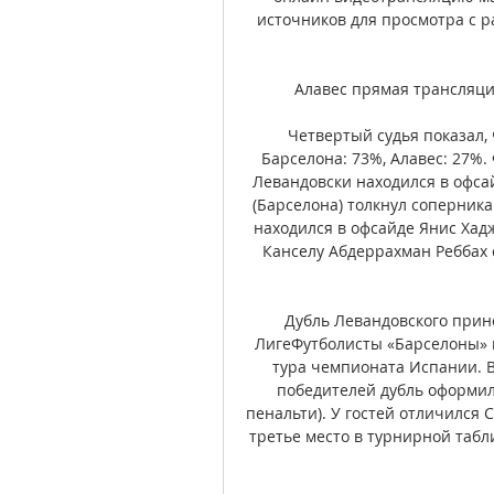
источников для просмотра с р
Алавес прямая трансляция
Четвертый судья показал, 
Барселона: 73%, Алавес: 27%.
Левандовски находился в офса
(Барселона) толкнул соперника
находился в офсайде Янис Хад
Канселу Абдеррахман Реббах 
Дубль Левандовского прине
ЛигеФутболисты «Барселоны» н
тура чемпионата Испании. Вс
победителей дубль оформил 
пенальти). У гостей отличился 
третье место в турнирной табли