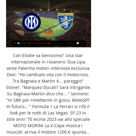
Con Elodie va benissimo" Una star internazionale in rosanero: Dua Lipa veste Palermo motori intervista esclusiva Dovi: "Ho cambiato vita con il motocross. Tra Bagnaia e Martin è... pareggio" Stoner: "Marquez-Ducati? Sarà intrigante. Su Bagnaia-Martin dico che... " Iannone: "In SBK per rimettermi in gioco. MotoGP? In futuro... " Formula 1 La Ferrari si rifà il look per le notti di Las Vegas: SF-23 in stile anni '70 eicma 2023 vai allo speciale MOTO MORINI La X-Cape mostra i muscoli: arriva il motore 1200 e spunta... il radar VERSO IL 2024 Eicma presenta il logo celebrativo per i 110 anni dell'evento espositivo FB MONDIAL Piega 452, una rivoluzione per le medie sportive Benelli Sportive ed Enduro, il Leone di Benelli ruggisce con Tornado e BKX YAMAHA GYTR, il kit che trasforma Ténéré in una moto da competizione lambretta Lambretta si fa elettrica: il passato che ammicca al futuro BIMOTA Tera, il primo performance crossover firmato Bimota KTM Novità GasGas: a Eicma anche con la minicross elettrica MC E-3 ITALJET Dragster 559 Twin, mai vista una due ruote così HUSQVARNA Norden 901 ed Enduro, a Eicma per sorprendere tutti KAWASAKI Ninja, livree speciali per celebrare il 40° anniversario QJMOTOR QJMOTOR, offerta più ampia e variegata con la SRK1000RC SOSTENIBILITà E SPORTIVITà Ultraviolette sbarca a Eicma con due rivoluzionarie moto elettriche: F77 e F99 Belle in moto, il fascino delle due ruote a Eicma 2023 EICMA 2023 Dovizioso dalla MotoGP al motocross Eicma 2023: un successo annunciato Gardner, prima volta a Eicma: "Fantastico" Cairoli pronto per la Ducati Petrucci ospite di Bardahl EICMA 2023, secondo giorno di apertura al pubblico Anche Ebay a Eicma Eicma 2023 apre oggi al pubblico Stoner in esclusiva: "Marquez-Ducati? Sarà interessante... 

Inter-Frosinone, dove vederla in diretta tv e streaming, probabili formazioniDiretta tv e streaming Inter-Frosinone · Partita: Inter-Frosinone · Data: Domenica 12 novembre 2023 · Dove: Stadio Giuseppe Meazza (Milano) · Orario: 20:45 · Canale TV: DAZN (canale 214 del satellite), · Streaming: DAZN · Competizione: 12ª giornata di Serie A 2023/24 L’Inter vuole riprendersi la vetta dopo il momentaneo sorpasso della Juventus, ma per farlo dovrà battere un Frosinone che fin qui ha stupito tutti. 

Dove vedere Inter-Frosinone in diretta TV, Streaming e YouTube YouTube YouTube Passione Inter 19 ore fa 19 ore fa

Diretta Inter-Frosinone ore 20. 45: dove vederla in tv, streaming e probabili formazioniMILANO - Stasera Inter e Frosinone si affrontano allo stadio Meazza nella gara valida per la dodicesima giornata del campionato di Serie A: calcio d'inizio alle ore 20. 45. Segui la diretta sul nostro sito Inter-Frosinone: orari e canali La gara tra Inter e Frosinone è in programma alle ore 15 allo stadio Artemio Franchi di Firenze e sarà visibile in diretta e in esclusiva su Dazn. Dove vedere Inter-Frosinone in diretta TV Inter-Frosinone sarà visibile in diretta tv su Dazn. 

Alex Marquez: "Ci ho provato" MOTOMERCATO Marini vicino alla Honda: "Felice che mi vogliano". Marquez: "Lo vedo bene" moto2 malesia Acosta meglio di Marquez: è campione del mondo Moto2 moto3 malesia Veijer vince su Sasaki a Sepang e fa un regalo a Masia per il titolo basket Petrucci promuove la Serie A: "Il livello del campionato si è alzato" nba Miami vince ancora, Milwaukee ko senza Lillard. E i Cavs battono Curry SCI ALPINO Zermatt e Cervinia senza fortuna: cancellata anche la seconda discesa maschile L'EDICOLA Lo sport sui giornali: la nostra rassegna milan LECCE-MILAN 2-2 Il Milan scappa ma poi si fa riprendere: rimonta Lecce in 3' e il Var grazia Pioli QUI MILAN Pioli: "Paghiamo gli errori a caro prezzo, dovevamo gestire meglio" a lecce Milan in ansia per Leao, risentimento muscolare: "Mi sono fermato subito" Milan, una tegola dietro l'altra: già 22 gli stop da inizio stagione LECCE-MILAN Sticchi Damiani contro il Var: "Da oggi per ogni gol cercheremo un pestone" le parole Balo: "Donnarumma sarebbe rimasto al Milan, i tifosi non possono capire" SERIE A JUVENTUS-CAGLIARI 2-1 La Juve infila la quinta contro il Cagliari: Bremer-Rugani valgono la vetta MONZA-TORINO 1-1 Colpani non si ferma più, Palladino riacciuffa il Toro SASSUOLO-SALERNITANA 2-2 Salernitana e Sassuolo si mangiano le mani: pari spettacolo con rimonta GENOA-VERONA 1-0 Dragusin rilancia il Genoa contro il Verona: quinto ko di fila per l'Hellas QUI JUVENTUS Allegri pensa già all'Inter: "Per lo scudetto favoriti loro, ma in gara secca... 

" LE INIZIATIVE Fiorentina pro alluvionati: mezzi per spalare fango e mille biglietti per il Bologna I VOTI Le nostre pagelle della 12. a giornata di Serie A GOL SERIE A Monza-Torino 1-1: gli highlights Juventus-Cagliari 2-1: gli highlights Lecce-Milan 2-2: gli highlights Sassuolo-Salernitana 2-2: gli highlights Genoa-Verona 1-0: gli highlights Torino-Sassuolo 2-1: gli highlights Frosinone-Empoli 2-1: gli highlights Fiorentina-Juventus 0-1: gli highlights Verona-Monza 1-3: gli highlights Roma-Lecce 2-1: gli highlights Cagliari-Genoa 2-1: gli highlights Milan-Udinese 0-1: gli highlights campionati esteri IN ALBANIA Malore in campo: morto il ghanese Dwamena, segnò anche all'Inter SPAGNA Il Real travolge il Valencia e risponde al Girona: Ancelotti a -2 dalla vetta francia Mbappé ne segna 3 e porta il Psg in vetta da solo. Il Monaco si salva al 98' INGHILTERRA Lemina stende il Tottenham al 97', tris Arsenal, lo United si rialza GERMANIA Bayern in vetta con un poker, lo Stoccarda piega il Dortmund DOPO I TANTI ERRORI Il Var non piace in Premier: ora gli arbitri cercano varisti qualificati IL video Real Sociedad, protesta shock dei tifosi contro i bombardamenti su Gaza MLS Messi porta il Pallone d'Oro a Miami: l'ultimo trofeo mostrato ai tifosi FOTO calcio Colpo Samp a Modena, Pirlo fuori dalla crisi. 

Inter-Frosinone, probabili formazioni e dove vedere la partita 4 ore fa — Frosinone Calcio in diretta radiofonica tra 1 ora — Qui è possibile ascoltare la partita di Serie A FC Inter Milano vs. Frosinone Serie A: ...

Ok Pisa e Como, 3-3 Bari NAZIONALE Italia, i convocati per Macedonia e Ucraina: c'è Colpani, assente Immobile NUOVA FORMULA Mondiale per club 2025: regolamento, date, squadre qualificate EUROPA FELICE Italia, ok il ranking è giusto: possibili 5 squadre nella Champions 2024/25 mercato RUMORS DI MERCATO Il Napoli ha messo gli occhi su Farioli, il tecnico del Nizza dei miracoli L'INDISCREZIONE Paolo Maldini pronto a tornare in pista: vicino l'accordo con l'Al Ittihad manovre nerazzurre Inter, Tiago Djalò è un'occasione a costo zero. 

Calcio: Frosinone Risultati in diretta, Calendario, Risultati 6 ore fa — Partita: Inter-Frosinone · Data: domenica 12 novembre 2023 · Orario: 20:45 · TV/Streaming: DAZN · Luogo: Milano · Stadio: Giuseppe Meazza · Arbitro: ...

Sport: notizie, streaming, risultati live e in direttaserie a serie b premier league ligue 1 liga bundesliga Tutte Napoli Empoli --12:30 Fiorentina Bologna --15:00 Udinese Atalanta Lazio Roma --18:00 Inter Frosinone --20:45 Brescia Cremonese --16:15 Lecco Parma Palermo Cittadella Spezia Ternana Aston Villa Fulham Brighton Sheffield United Liverpool Brentford West Ham Nottingham Forest Chelsea Man City --17:30 Clermont Lorient Lille Tolosa Metz Nantes Rennes Lione --17:05 Lens Marsiglia Barcellona Alavés Siviglia Real Betis --18:30 Atlético Madrid Villarreal --21:00 B. Leverkusen 1. 

Inter-Frosinone: probabili formazioni, dove vederla in tv e 15 ore fa — Posted by mkhan421 on 11 Nov 2023 at 11:25 PM. [[DIRETTA/TV]] Inter Frosinone In Diretta Streaming 12 novembre 2023.Inter Frosinone In Diretta Streaming 12 ...

INTER FROSINONE in Diretta! Live reaction Serie - YouTube 6 ore fa — Inter-Frosinone sarà trasmessa in diretta tv in esclusiva da Dazn La partita sarà visibile anche sulla piattaforma Sky sul canale Zona Dazn e ...

Ma c'è la fila MANOVRE BIANCONERE Juve-Phillips, c'è l'ok di giocatore e City al prestito per gennaio. E Morata... LAZIO Kamada: "Non pensavo di giocare così poco. Futuro? Tutto da definire" Maxi ingaggio, spogliatoio, età: ecco perché il Real scarica Mbappé CHAMPIONS LEAGUE SI CAMBIA Nuova Champions League: vincere lo scudetto non cambierà la fascia Milan e Lazio padrone del loro destino verso gli ottavi: le combinazioni in tv Milan-Psg fa volare Canale 5: record d'ascolti per la Champions su Mediaset gallery cover girl Kendall Jenner, compleanno con vista 300 milioni (di follower) Iannone pronto a tornare: "Mai stato così felice. 

Inter - Frosinone: dove vederla in diretta tv e le probabili 9 ore fa — Il match tra Inter e Frosinone valevole per la 12a giornata della Serie A 2023-2024 sarà trasmesso in diretta streaming su DAZN. Su Sky Sport ...

Inter vs Frosinone | Serie A 20 ore fa — Inter-Frosinone: probabili formazioni, statistiche e dove vederla in TV e in streaming. SERIE A - L'Inter ha vinto tutti e quattro i confronti in Serie A ...

Inter-Frosinone, Serie A: streaming, probabili formazioni, 24 nov 2018 — Inter-Frosinone sarà trasmessa in diretta e in esclusiva da Dazn, la piattaforma streaming online che quest'anno trasmette tre partite per ...

In difesa De Vrij per Darmian. Di Francesco dovrebbe tornare al 4-3-3 con Cuni in vantaggio su Cheddira al centro dell’attacco, Soulé e Ibrahimovic (in leggero vantaggio su Baez) a supporto. Ballottaggio anche in difesa dove Oyono dovrebbe spuntarla su Lirola al centro. Probabile formazione Inter (3-5-2): Sommer; De Vrij, Acerbi, Bastoni; Dumfries, Barella, Calhanoglu, Mkhitaryan, Dimarco; Lautaro Martínez, Thuram. All. Inzaghi. Probabile formazione Frosinone (4-3-3): Turati; Oyono, Okoli, Romagnoli, Marchizza; Mazzitelli, Barrenechea, Reinier; Soulé, Cuni, Ibrahimovic. 

Inter-Frosinone dove vederla in Streaming su SKY o DAZN 6 ore fa — Diretta Inter vs Frosinone in streaming 12/11/2023 Calcio 11 ore fa — Inter (impegnata a San Siro contro il Frosinone nel posticipo ...

Inter Frosinone :: Notizie su MilanoToday 5 ore fa — Le indicazioni per seguire in diretta tv la sfida tra Inter e