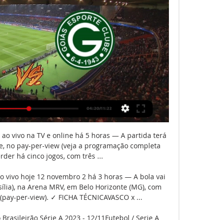
 ao vivo na TV e online há 5 horas — A partida terá 
e, no pay-per-view (veja a programação completa 
der há cinco jogos, com três ...

 ao vivo hoje 12 novembro 2 há 3 horas — A bola vai 
sília), na Arena MRV, em Belo Horizonte (MG), com 
(pay-per-view). ✓ FICHA TÉCNICAVASCO x ...

 Brasileirão Série A 2023 - 12/11Futebol / Serie A 