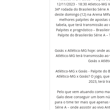
12/11/2023 - 18:30 Atletico-MG V
34ª rodada do Brasileirão Série A
deste domingo (12) na Arena MRV, à
melhores palpites de apostas d
tabela, que terá transmissão ao v
Palpites e prognóstico – Brasilei
Palpite do Brasileirão Série A 
Goiás x Atlético-MG hoje: onde ass
Atlético-MG terá transmissão ao 
Goiás x Atléti
Atlético-MG x Goiás - Palpite do 
Atlético-MG x Goiás? O jogo, que 
2023, terá tr
Pelo que vem atuando como man
Galo deve conseguir um bom núm
para o time ter mais que apenas u
Série A – onde assistir ao vivo A