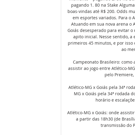
pagando 1. 80 na Stake Alguma
boas-vindas até R$ 200. Odds mui
em esportes variados. Para o A
Atuando em sua nova arena o A
Goiás desesperado para evitar o 
apito inicial. Nesse sentido, a
primeiros 45 minutos, e por isso 
ao men
Campeonato Brasileiro: como a
assistir ao jogo entre Atlético-MG
pelo Premiere, 
Atlético-MG x Goiás pela 34ª rod
MG x Goiás pela 34ª rodada do
horário e escalações
Atlético-MG x Goiás: onde assistir
a partir das 18h30 (de Brasíl
transmissão do P