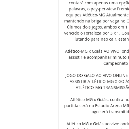
contará com apenas uma opção p
palavras, o pay-per-view Premie
equipes Atlético-MG Atualmente n
mantendo na briga por vaga no G
últimos dois jogos, ambos em 1 
vencido o Fortaleza por 3 x 1. Goi
lutando para não cair, estan
Atlético-MG x Goiás AO VIVO: ond
assistir e acompanhar minuto a 
Campeonato B
JOGO DO GALO AO VIVO ONLINE GR
ASSISTIR ATLÉTICO-MG X GOIÁ
ATLÉTICO-MG TRANSMISSÃO 
Atlético-MG x Goiás: confira ho
partida será no Estádio Arena MR
jogo será transmitid
Atlético MG x Goiás ao vivo: ond