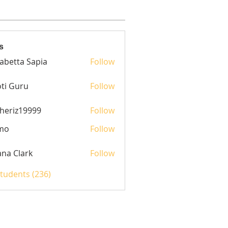
s
sabetta Sapia
Follow
ti Guru
Follow
heriz19999
Follow
z19999
mo
Follow
yana Clark
Follow
Students (236)