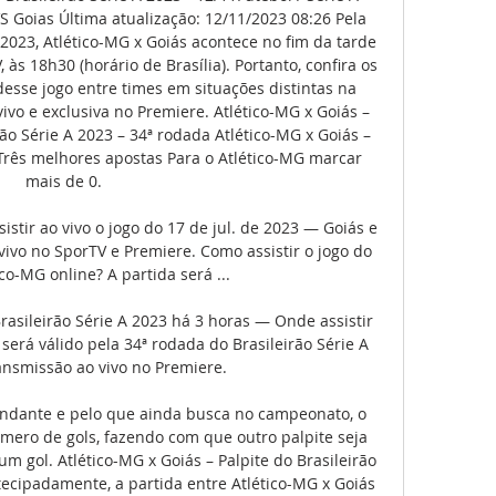
S Goias Última atualização: 12/11/2023 08:26 Pela 
 2023, Atlético-MG x Goiás acontece no fim da tarde 
s 18h30 (horário de Brasília). Portanto, confira os 
esse jogo entre times em situações distintas na 
ivo e exclusiva no Premiere. Atlético-MG x Goiás – 
rão Série A 2023 – 34ª rodada Atlético-MG x Goiás – 
– Três melhores apostas Para o Atlético-MG marcar 
mais de 0. 

istir ao vivo o jogo do 17 de jul. de 2023 — Goiás e 
vivo no SporTV e Premiere. Como assistir o jogo do 
co-MG online? A partida será ...

Brasileirão Série A 2023 há 3 horas — Onde assistir 
será válido pela 34ª rodada do Brasileirão Série A 
ansmissão ao vivo no Premiere.

dante e pelo que ainda busca no campeonato, o 
ero de gols, fazendo com que outro palpite seja 
m gol. Atlético-MG x Goiás – Palpite do Brasileirão 
ntecipadamente, a partida entre Atlético-MG x Goiás 