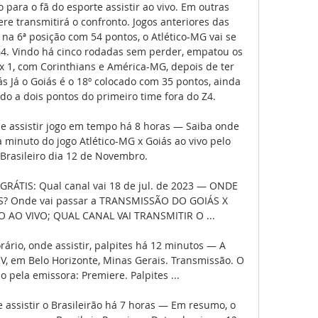
ara o fã do esporte assistir ao vivo. Em outras 
re transmitirá o confronto. Jogos anteriores das 
a 6ª posição com 54 pontos, o Atlético-MG vai se 
4. Vindo há cinco rodadas sem perder, empatou os 
x 1, com Corinthians e América-MG, depois de ter 
ás Já o Goiás é o 18º colocado com 35 pontos, ainda 
do a dois pontos do primeiro time fora do Z4. 

e assistir jogo em tempo há 8 horas — Saiba onde 
minuto do jogo Atlético-MG x Goiás ao vivo pelo 
rasileiro dia 12 de Novembro.

ÁTIS: Qual canal vai 18 de jul. de 2023 — ONDE 
S? Onde vai passar a TRANSMISSÃO DO GOIÁS X 
AO VIVO; QUAL CANAL VAI TRANSMITIR O ...

rário, onde assistir, palpites há 12 minutos — A 
V, em Belo Horizonte, Minas Gerais. Transmissão. O 
o pela emissora: Premiere. Palpites ...

e assistir o Brasileirão há 7 horas — Em resumo, o 