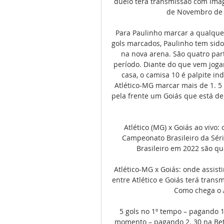
duelo terá transmissão com image
de Novembro de 20
Para Paulinho marcar a qualquer
gols marcados, Paulinho tem sido
na nova arena. São quatro part
período. Diante do que vem joga
casa, o camisa 10 é palpite i
Atlético-MG marcar mais de 1. 5
pela frente um Goiás que está de
Atlético (MG) x Goiás ao vivo:
Campeonato Brasileiro da Séri
Brasileiro em 2022 são qua
Atlético-MG x Goiás: onde assist
entre Atlético e Goiás terá transm
Como chega o At
5 gols no 1º tempo – pagando 1
momento – pagando 2. 30 na Bet3