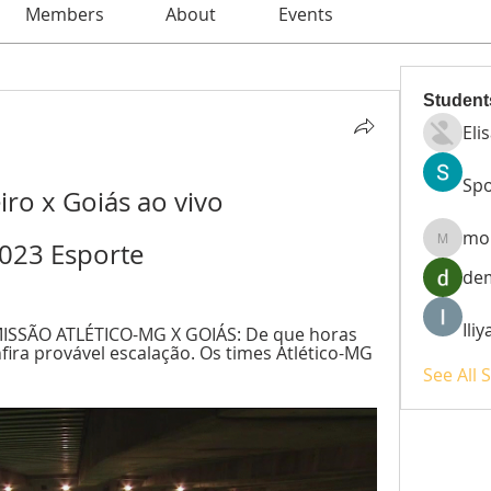
Members
About
Events
Student
Eli
Spo
iro x Goiás ao vivo 
mo
2023 Esporte
moheri
de
Ili
ISSÃO ATLÉTICO-MG X GOIÁS: De que horas 
fira provável escalação. Os times Atlético-MG 
See All 