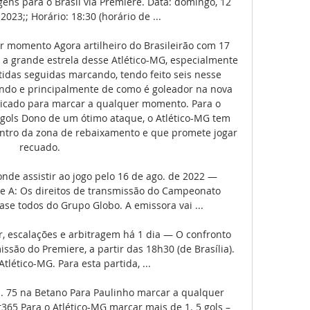
ns para o Brasil via Premiere. Data: domingo, 12 
23;; Horário: 18:30 (horário de ...

 momento Agora artilheiro do Brasileirão com 17 
 a grande estrela desse Atlético-MG, especialmente 
idas seguidas marcando, tendo feito seis nesse 
ndo e principalmente de como é goleador na nova 
ndicado para marcar a qualquer momento. Para o 
 gols Dono de um ótimo ataque, o Atlético-MG tem 
ntro da zona de rebaixamento e que promete jogar 
recuado. 

 onde assistir ao jogo pelo 16 de ago. de 2022 — 
e A: Os direitos de transmissão do Campeonato 
se todos do Grupo Globo. A emissora vai ...

ir, escalações e arbitragem há 1 dia — O confronto 
issão do Premiere, a partir das 18h30 (de Brasília). 
lético-MG. Para esta partida, ...

. 75 na Betano Para Paulinho marcar a qualquer 
65 Para o Atlético-MG marcar mais de 1. 5 gols – 