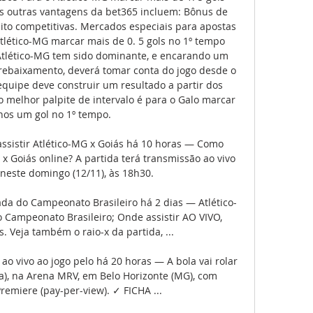
s outras vantagens da bet365 incluem: Bônus de 
to competitivas. Mercados especiais para apostas 
tlético-MG marcar mais de 0. 5 gols no 1º tempo 
tlético-MG tem sido dominante, e encarando um 
rebaixamento, deverá tomar conta do jogo desde o 
 equipe deve construir um resultado a partir dos 
o melhor palpite de intervalo é para o Galo marcar 
os um gol no 1º tempo. 

ssistir Atlético-MG x Goiás há 10 horas — Como 
 x Goiás online? A partida terá transmissão ao vivo 
neste domingo (12/11), às 18h30.

ada do Campeonato Brasileiro há 2 dias — Atlético-
 Campeonato Brasileiro; Onde assistir AO VIVO, 
. Veja também o raio-x da partida, ...

 ao vivo ao jogo pelo há 20 horas — A bola vai rolar 
ia), na Arena MRV, em Belo Horizonte (MG), com 
remiere (pay-per-view). ✓ FICHA ...