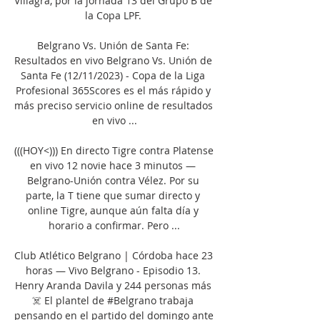
Villagra, por la jornada 13 del Grupo B de 
la Copa LPF. 

Belgrano Vs. Unión de Santa Fe: 
Resultados en vivo Belgrano Vs. Unión de 
Santa Fe (12/11/2023) - Copa de la Liga 
Profesional 365Scores es el más rápido y 
más preciso servicio online de resultados 
en vivo ...

(((HOY<))) En directo Tigre contra Platense 
en vivo 12 novie hace 3 minutos — 
Belgrano-Unión contra Vélez. Por su 
parte, la T tiene que sumar directo y 
online Tigre, aunque aún falta día y 
horario a confirmar. Pero ...

Club Atlético Belgrano | Córdoba hace 23 
horas — Vivo Belgrano - Episodio 13. 
Henry Aranda Davila y 244 personas más 
‍☠️ El plantel de #Belgrano trabaja 
pensando en el partido del domingo ante 