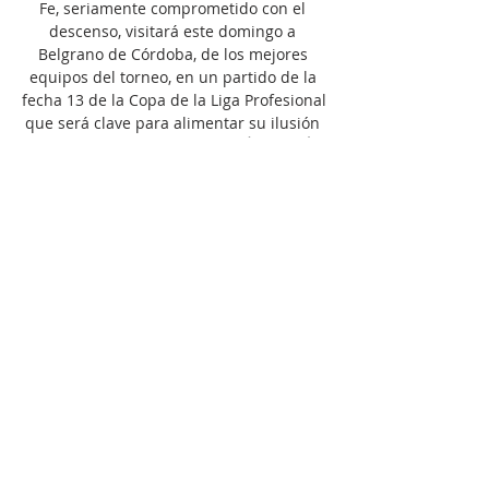
Fe, seriamente comprometido con el 
descenso, visitará este domingo a 
Belgrano de Córdoba, de los mejores 
equipos del torneo, en un partido de la 
fecha 13 de la Copa de la Liga Profesional 
que será clave para alimentar su ilusión 
de mantener la categoría. MIRÁ TAMBIÉN 
| Tigre y Platense se disputarán más que 
tres puntos en Victoria El equipo 
santafesino que dirige Cristian “Kily” 
González tiene 43 puntos en la tabla 
anual acumulada, uno más que su 
clásico rival Colón, que está en zona de 
descenso, por lo que depende de sí 
mismo y en caso de ganar los dos 
partidos que le faltan (el otro es ante 
Tigre) va a mantener la categoría. Para 
definir el equipo que visitará Córdoba, el 
entrenador “tatengue” debió aguardar la 
evolución de dos lesionados: Claudio 
Corvalán jugó infiltrado ante el “granate” 