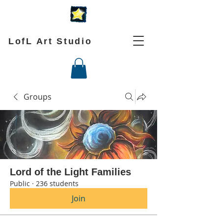
LofL Art Studio
Groups
Lord of the Light Families
Public
·
236 students
Join