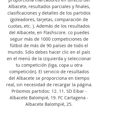
Albacete, resultados parciales y finales, 
clasificaciones y detalles de los partidos 
(goleadores, tarjetas, comparación de 
cuotas, etc. ). Además de los resultados 
del Albacete, en Flashscore. co puedes 
seguir más de 1000 competiciones de 
fútbol de más de 90 países de todo el 
mundo. Sólo debes hacer clic en el país 
en el menú de la izquierda y seleccionar 
tu competición (liga, copa u otra 
competición). El servicio de resultados 
del Albacete se proporciona en tiempo 
real, sin necesidad de recargar la página. 
Próximos partidos: 12. 11. SD Eibar - 
Albacete Balompié, 19. FC Cartagena - 
Albacete Balompié, 25. 

SD Eibar vs Albacete en directo 12 
noviembre 2023 Partido Ei hace 15 horas 
— Partido Eibar vs Albacete Balompié - 
LaLiga 2 (11/12/2023): Marcador en vivo, 