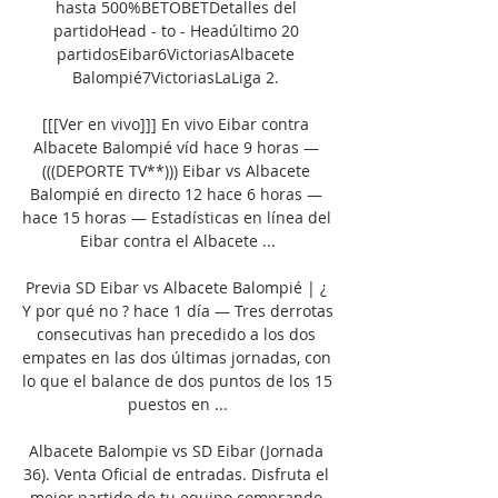
hasta 500%BETOBETDetalles del 
partidoHead - to - Headúltimo 20 
partidosEibar6VictoriasAlbacete 
Balompié7VictoriasLaLiga 2. 

[[[Ver en vivo]]] En vivo Eibar contra 
Albacete Balompié víd hace 9 horas — 
(((DEPORTE TV**))) Eibar vs Albacete 
Balompié en directo 12 hace 6 horas — 
hace 15 horas — Estadísticas en línea del 
Eibar contra el Albacete ...

Previa SD Eibar vs Albacete Balompié | ¿ 
Y por qué no ? hace 1 día — Tres derrotas 
consecutivas han precedido a los dos 
empates en las dos últimas jornadas, con 
lo que el balance de dos puntos de los 15 
puestos en ...

Albacete Balompie vs SD Eibar (Jornada 
36). Venta Oficial de entradas. Disfruta el 
mejor partido de tu equipo comprando 