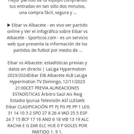
tus entradas en tan sólo dos minutos, 
una compra fácil, segura y ...

▶️ Eibar vs Albacete - en vivo ver partido 
online y Ver el infográfico sobre Eibar vs 
Albacete - Sporticos.com - es un servicio 
web que presenta la información de los 
partidos de futbol por medio de ...

Eibar vs Albacete: estadísticas previas y 
datos en directo | LaLiga Hypermotion 
2023/2024Eibar EIB Albacete ALB LaLiga 
Hypermotion TV Domingo, 12/11/2023 
21:00CET PREVIA ALINEACIONES 
ESTADÍSTICAS Árbitro Saúl Ais Reig 
Estadio Ipurua Televisión ASÍ LLEGAN 
Eibar CLASIFICACIÓN PT PJ PG PE PP 1 LEG 
31 14 10 3 2 SPO 27 8 26 4 VAD 25 5 ESP 
24 7 15 BCF 17 16 AND 6 18 VIB 13 19 ALC 
RACHA E G ZAR ELC HUE 0 P GOLES POR 
PARTIDO 1. 9 1. 
