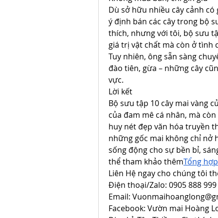
Dù sở hữu nhiều cây cảnh có 
ý định bán các cây trong bộ sư
thích, nhưng với tôi, bộ sưu t
giá trị vật chất mà còn ở tình
Tuy nhiên, ông sẵn sàng chuyể
đào tiên, gừa – những cây cũn
vực.
Lời kết
Bộ sưu tập 10 cây mai vàng c
của đam mê cá nhân, mà còn l
huy nét đẹp văn hóa truyền t
những gốc mai không chỉ nở h
sống động cho sự bền bỉ, sáng
thể tham khảo thêm
Tổng hợp
Liên Hệ ngay cho chúng tôi th
Điện thoại/Zalo: 0905 888 999
Email: 
Vuonmaihoanglong@g
Facebook: Vườn mai Hoàng L