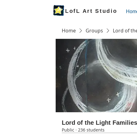
LofL Art Studio
Hom
Home
Groups
Lord of th
Lord of the Light Familie
Public
·
236 students