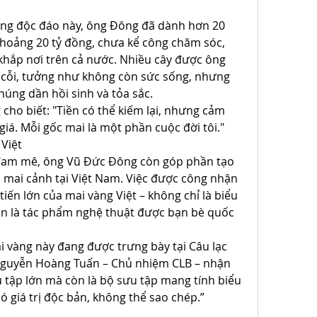
ng độc đáo này, ông Đông đã dành hơn 20 
hoảng 20 tỷ đồng, chưa kể công chăm sóc, 
khắp nơi trên cả nước. Nhiều cây được ông 
à cỗi, tưởng như không còn sức sống, nhưng 
úng dần hồi sinh và tỏa sắc.
 cho biết: "Tiền có thể kiếm lại, nhưng cảm 
 giá. Mỗi gốc mai là một phần cuộc đời tôi."
Việt
đam mê, ông Vũ Đức Đông còn góp phần tạo 
 mai cảnh tại Việt Nam. Việc được công nhận 
tiến lớn của mai vàng Việt – không chỉ là biểu 
n là tác phẩm nghệ thuật được bạn bè quốc 
i vàng này đang được trưng bày tại Câu lạc 
Nguyễn Hoàng Tuấn – Chủ nhiệm CLB – nhận 
u tập lớn mà còn là bộ sưu tập mang tính biểu 
ó giá trị độc bản, không thể sao chép.”