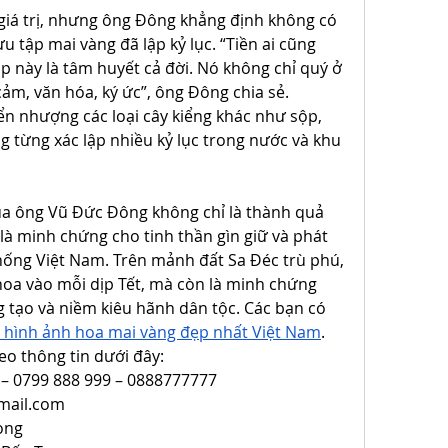
giá trị, nhưng ông Đông khẳng định không có 
u tập mai vàng đã lập kỷ lục. “Tiền ai cũng 
ập này là tâm huyết cả đời. Nó không chỉ quý ở 
 cảm, văn hóa, ký ức”, ông Đông chia sẻ.
n nhượng các loại cây kiểng khác như sộp, 
g từng xác lập nhiều kỷ lục trong nước và khu 
ủa ông Vũ Đức Đông không chỉ là thành quả 
à minh chứng cho tinh thần gìn giữ và phát 
hống Việt Nam. Trên mảnh đất Sa Đéc trù phú, 
oa vào mỗi dịp Tết, mà còn là minh chứng 
 tạo và niềm kiêu hãnh dân tộc. Các bạn có 
 hình ảnh hoa mai vàng đẹp nhất Việt Nam
.
eo thông tin dưới đây:
 – 0799 888 999 – 0888777777
mail.com
ong