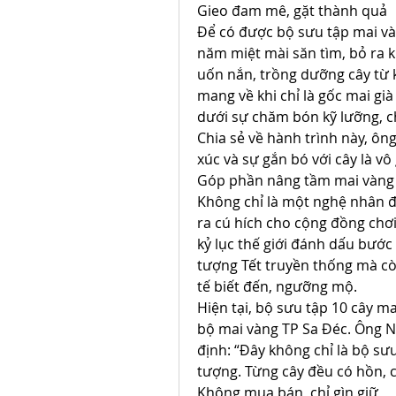
Gieo đam mê, gặt thành quả
Để có được bộ sưu tập mai và
năm miệt mài săn tìm, bỏ ra k
uốn nắn, trồng dưỡng cây từ 
mang về khi chỉ là gốc mai gi
dưới sự chăm bón kỹ lưỡng, ch
Chia sẻ về hành trình này, ông
xúc và sự gắn bó với cây là vô
Góp phần nâng tầm mai vàng 
Không chỉ là một nghệ nhân 
ra cú hích cho cộng đồng chơi
kỷ lục thế giới đánh dấu bước 
tượng Tết truyền thống mà cò
tế biết đến, ngưỡng mộ.
Hiện tại, bộ sưu tập 10 cây ma
bộ mai vàng TP Sa Đéc. Ông 
định: “Đây không chỉ là bộ sư
tượng. Từng cây đều có hồn, c
Không mua bán, chỉ gìn giữ