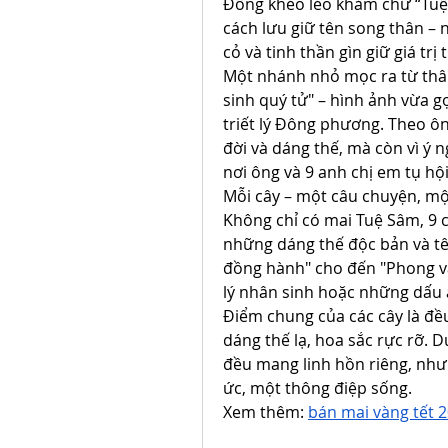
Đông khéo léo khảm chữ “Tuệ
cách lưu giữ tên song thân – n
cỏ và tinh thần gìn giữ giá trị
Một nhánh nhỏ mọc ra từ thân 
sinh quý tử" – hình ảnh vừa gợ
triết lý Đông phương. Theo ôn
đời và dáng thế, mà còn vì ý n
nơi ông và 9 anh chị em tụ hộ
Mỗi cây – một câu chuyện, một
Không chỉ có mai Tuệ Sâm, 9 c
những dáng thế độc bản và tên 
đồng hành" cho đến "Phong vâ
lý nhân sinh hoặc những dấu 
Điểm chung của các cây là đều 
dáng thế lạ, hoa sắc rực rỡ. 
đều mang linh hồn riêng, như 
ức, một thông điệp sống.
Xem thêm: 
bán mai vàng tết 