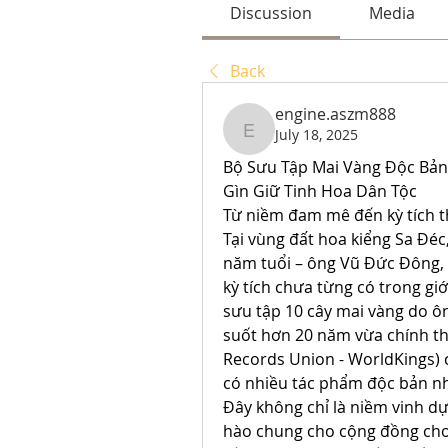
Discussion
Media
Back
engine.aszm888
July 18, 2025
engine.aszm888
Bộ Sưu Tập Mai Vàng Độc Bản 
Gìn Giữ Tinh Hoa Dân Tộc
Từ niềm đam mê đến kỳ tích t
Tại vùng đất hoa kiểng Sa Đéc,
năm tuổi – ông Vũ Đức Đông,
kỳ tích chưa từng có trong giớ
sưu tập 10 cây mai vàng do ô
suốt hơn 20 năm vừa chính thứ
Records Union - WorldKings) 
có nhiều tác phẩm độc bản nh
Đây không chỉ là niềm vinh dự
hào chung cho cộng đồng chơi 