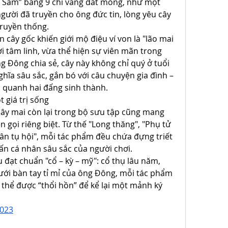
 Sâm” bằng 9 chỉ vàng dát mỏng, như một 
gười đã truyền cho ông đức tin, lòng yêu cây 
 truyền thống.
cây gốc khiến giới mộ điệu ví von là "lão mai 
i tâm linh, vừa thể hiện sự viên mãn trong 
g Đông chia sẻ, cây này không chỉ quý ở tuổi 
ghĩa sâu sắc, gắn bó với câu chuyện gia đình – 
i quanh hai đấng sinh thành.
 giá trị sống
ây mai còn lại trong bộ sưu tập cũng mang 
gọi riêng biệt. Từ thế "Long thăng", "Phụ tử 
n tụ hội", mỗi tác phẩm đều chứa đựng triết 
ấn cá nhân sâu sắc của người chơi.
đạt chuẩn "cổ – kỳ – mỹ": cổ thụ lâu năm, 
Dưới bàn tay tỉ mỉ của ông Đông, mỗi tác phẩm 
thể được “thổi hồn” để kể lại một mảnh ký 
2023