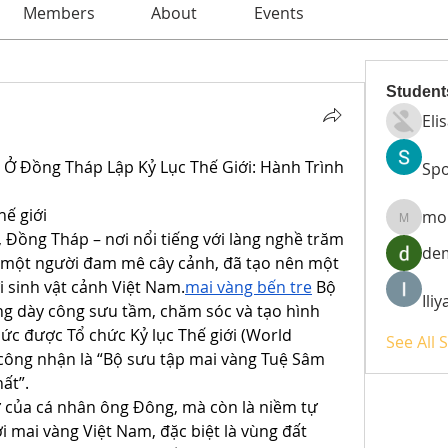
Members
About
Events
Student
Eli
Ở Đồng Tháp Lập Kỷ Lục Thế Giới: Hành Trình 
Spo
hế giới
mo
moheri
 Đồng Tháp – nơi nổi tiếng với làng nghề trăm 
de
 một người đam mê cây cảnh, đã tạo nên một 
i sinh vật cảnh Việt Nam.
mai vàng bến tre
 Bộ 
Ili
ng dày công sưu tầm, chăm sóc và tạo hình 
c được Tổ chức Kỷ lục Thế giới (World 
See All 
công nhận là “Bộ sưu tập mai vàng Tuệ Sâm 
ất”.
 của cá nhân ông Đông, mà còn là niềm tự 
mai vàng Việt Nam, đặc biệt là vùng đất 