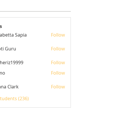
s
sabetta Sapia
Follow
ti Guru
Follow
heriz19999
Follow
z19999
mo
Follow
yana Clark
Follow
Students (236)