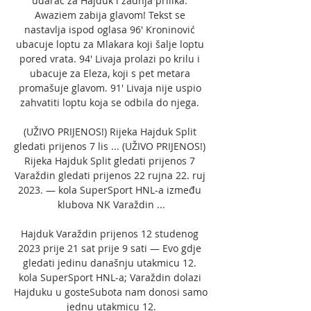
udarac za Hajduk i zadnja prilika. 
Awaziem zabija glavom! Tekst se 
nastavlja ispod oglasa 96' Kroninović 
ubacuje loptu za Mlakara koji šalje loptu 
pored vrata. 94' Livaja prolazi po krilu i 
ubacuje za Eleza, koji s pet metara 
promašuje glavom. 91' Livaja nije uspio 
zahvatiti loptu koja se odbila do njega. 

(UŽIVO PRIJENOS!) Rijeka Hajduk Split 
gledati prijenos 7 lis ... (UŽIVO PRIJENOS!) 
Rijeka Hajduk Split gledati prijenos 7 
Varaždin gledati prijenos 22 rujna 22. ruj 
2023. — kola SuperSport HNL-a između 
klubova NK Varaždin ...

Hajduk Varaždin prijenos 12 studenog 
2023 prije 21 sat prije 9 sati — Evo gdje 
gledati jedinu današnju utakmicu 12. 
kola SuperSport HNL-a; Varaždin dolazi 
Hajduku u gosteSubota nam donosi samo 
jednu utakmicu 12.
