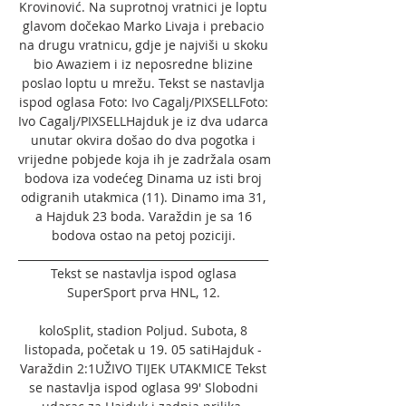
Krovinović. Na suprotnoj vratnici je loptu 
glavom dočekao Marko Livaja i prebacio 
na drugu vratnicu, gdje je najviši u skoku 
bio Awaziem i iz neposredne blizine 
poslao loptu u mrežu. Tekst se nastavlja 
ispod oglasa Foto: Ivo Cagalj/PIXSELLFoto: 
Ivo Cagalj/PIXSELLHajduk je iz dva udarca 
unutar okvira došao do dva pogotka i 
vrijedne pobjede koja ih je zadržala osam 
bodova iza vodećeg Dinama uz isti broj 
odigranih utakmica (11). Dinamo ima 31, 
a Hajduk 23 boda. Varaždin je sa 16 
bodova ostao na petoj poziciji. 
______________________________________________ 
Tekst se nastavlja ispod oglasa 
SuperSport prva HNL, 12. 

koloSplit, stadion Poljud. Subota, 8 
listopada, početak u 19. 05 satiHajduk - 
Varaždin 2:1UŽIVO TIJEK UTAKMICE Tekst 
se nastavlja ispod oglasa 99' Slobodni 