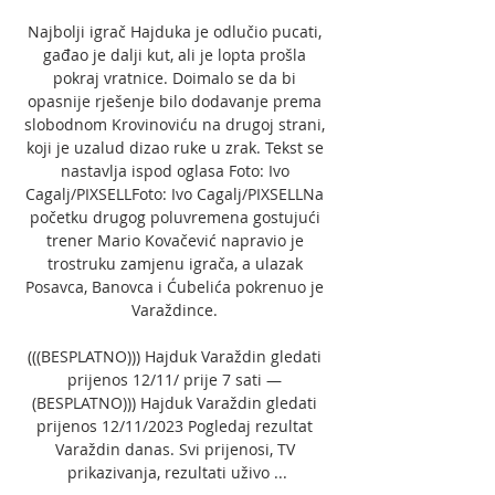
Najbolji igrač Hajduka je odlučio pucati, 
gađao je dalji kut, ali je lopta prošla 
pokraj vratnice. Doimalo se da bi 
opasnije rješenje bilo dodavanje prema 
slobodnom Krovinoviću na drugoj strani, 
koji je uzalud dizao ruke u zrak. Tekst se 
nastavlja ispod oglasa Foto: Ivo 
Cagalj/PIXSELLFoto: Ivo Cagalj/PIXSELLNa 
početku drugog poluvremena gostujući 
trener Mario Kovačević napravio je 
trostruku zamjenu igrača, a ulazak 
Posavca, Banovca i Ćubelića pokrenuo je 
Varaždince. 

(((BESPLATNO))) Hajduk Varaždin gledati 
prijenos 12/11/ prije 7 sati — 
(BESPLATNO))) Hajduk Varaždin gledati 
prijenos 12/11/2023 Pogledaj rezultat 
Varaždin danas. Svi prijenosi, TV 
prikazivanja, rezultati uživo ...
