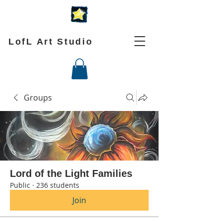
LofL Art Studio
Groups
Lord of the Light Families
Public
·
236 students
Join