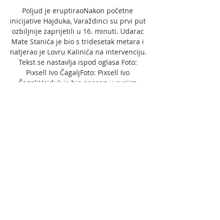
Poljud je eruptiraoNakon početne 
inicijative Hajduka, Varaždinci su prvi put 
ozbiljnije zaprijetili u 16. minuti. Udarac 
Mate Stanića je bio s tridesetak metara i 
natjerao je Lovru Kalinića na intervenciju. 
Tekst se nastavlja ispod oglasa Foto: 
Pixsell Ivo ČagaljFoto: Pixsell Ivo 
ČagaljHajduk je bio opasan u svojim 
dolascima pred varaždinska vrata, ali u 
završnici nije bilo preciznosti. Tako je i 
Krovinovićev pokušaj u 30. minuti iz 
kaznenog prostora prošao uz vratnicu. 
No, tri minute poslije Poljud je eruptirao. 
Marko Livaja se sjurio po desnoj strani i 
poslao ubačaj u srce kaznenog prostora. 
Između dvojice varaždinskih braniča Emir 
Sahiti se, leđima okrenut vratima, vinuo u 
zrak i "škaricama" pogodio mrežu za 
potpuno zasluženo vodstvo Hajduka. 
Tekst se nastavlja ispod oglasa Tri 
promjene na poluvremenuMogli su 