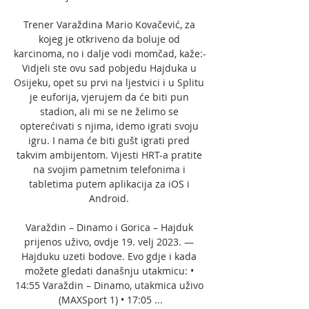
Trener Varaždina Mario Kovačević, za 
kojeg je otkriveno da boluje od 
karcinoma, no i dalje vodi momčad, kaže:- 
Vidjeli ste ovu sad pobjedu Hajduka u 
Osijeku, opet su prvi na ljestvici i u Splitu 
je euforija, vjerujem da će biti pun 
stadion, ali mi se ne želimo se 
opterećivati s njima, idemo igrati svoju 
igru. I nama će biti gušt igrati pred 
takvim ambijentom. Vijesti HRT-a pratite 
na svojim pametnim telefonima i 
tabletima putem aplikacija za iOS i 
Android. 

Varaždin – Dinamo i Gorica – Hajduk 
prijenos uživo, ovdje 19. velj 2023. — 
Hajduku uzeti bodove. Evo gdje i kada 
možete gledati današnju utakmicu: • 
14:55 Varaždin – Dinamo, utakmica uživo 
(MAXSport 1) • 17:05 ...
