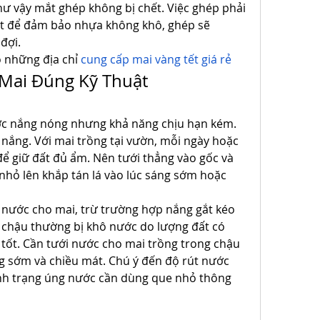
hư vậy mắt ghép không bị chết. Việc ghép phải 
t để đảm bảo nhựa không khô, ghép sẽ 
đợi.
những địa chỉ 
cung cấp mai vàng tết giá rẻ
Mai Đúng Kỹ Thuật
ợc nắng nóng nhưng khả năng chịu hạn kém. 
nắng. Với mai trồng tại vườn, mỗi ngày hoặc 
ể giữ đất đủ ẩm. Nên tưới thẳng vào gốc và 
nhỏ lên khắp tán lá vào lúc sáng sớm hoặc 
ước cho mai, trừ trường hợp nắng gắt kéo 
 chậu thường bị khô nước do lượng đất có 
 tốt. Cần tưới nước cho mai trồng trong chậu 
g sớm và chiều mát. Chú ý đến độ rút nước 
ình trạng úng nước cần dùng que nhỏ thông 