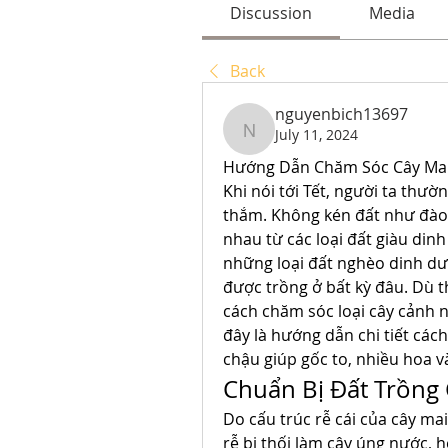
Discussion
Media
Back
nguyenbich13697
July 11, 2024
nguyenbich13697
Hướng Dẫn Chăm Sóc Cây Mai
Khi nói tới Tết, người ta thư
thắm. Không kén đất như đào, 
nhau từ các loại đất giàu dinh
những loại đất nghèo dinh dưỡ
được trồng ở bất kỳ đâu. Dù th
cách chăm sóc loại cây cảnh nà
đây là hướng dẫn chi tiết các
chậu giúp gốc to, nhiều hoa 
Chuẩn Bị Đất Trồng
Do cấu trúc rễ cái của cây mai
rễ bị thối làm cây úng nước, 