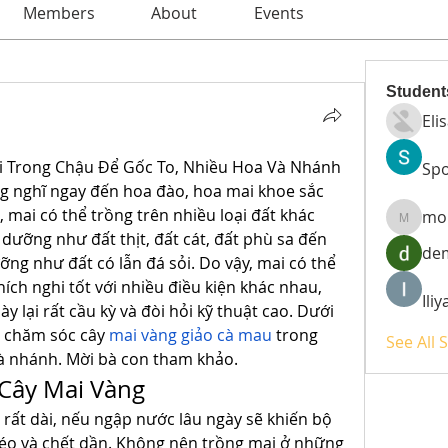
Members
About
Events
Student
Eli
 Trong Chậu Để Gốc To, Nhiều Hoa Và Nhánh
Spo
ờng nghĩ ngay đến hoa đào, hoa mai khoe sắc 
mai có thể trồng trên nhiều loại đất khác 
mo
moheri
 dưỡng như đất thịt, đất cát, đất phù sa đến 
de
ng như đất có lẫn đá sỏi. Do vậy, mai có thể 
ích nghi tốt với nhiều điều kiện khác nhau, 
Ili
y lại rất cầu kỳ và đòi hỏi kỹ thuật cao. Dưới 
h chăm sóc cây 
mai vàng giảo cà mau
 trong 
See All 
và nhánh. Mời bà con tham khảo.
 Cây Mai Vàng
 rất dài, nếu ngập nước lâu ngày sẽ khiến bộ 
héo và chết dần. Không nên trồng mai ở những 