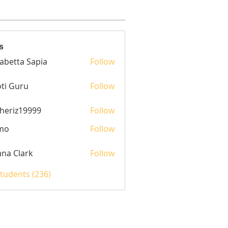
s
sabetta Sapia
Follow
ti Guru
Follow
heriz19999
Follow
z19999
mo
Follow
yana Clark
Follow
Students (236)