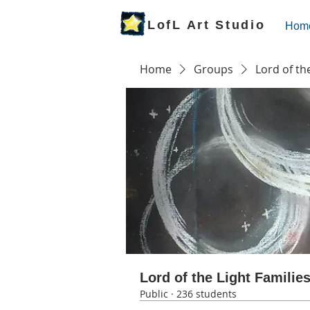
LofL Art Studio
Hom
Home
Groups
Lord of th
Lord of the Light Familie
Public
·
236 students