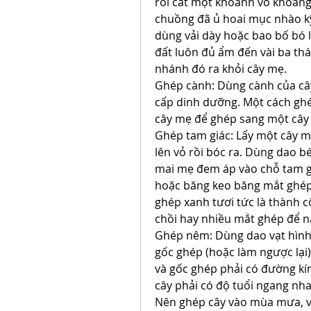
rồi cắt một khoanh vỏ khoảng
chuồng đã ủ hoai mục nhào kỹ 
dùng vải dày hoặc bao bố bó l
đất luôn đủ ẩm đến vài ba thán
nhánh đó ra khỏi cây mẹ.
Ghép cành: Dùng cành của câ
cấp dinh dưỡng. Một cách ghép
cây mẹ để ghép sang một cây
Ghép tam giác: Lấy một cây m
lên vỏ rồi bóc ra. Dùng dao b
mai mẹ đem áp vào chỗ tam giá
hoặc băng keo băng mắt ghép l
ghép xanh tươi tức là thành 
chồi hay nhiều mắt ghép để nâ
Ghép nêm: Dùng dao vạt hình 
gốc ghép (hoặc làm ngược lại),
và gốc ghép phải có đường kí
cây phải có độ tuổi ngang nha
Nên ghép cây vào mùa mưa, vì