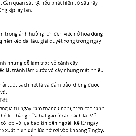
i. Cần quan sát kỹ, nếu phát hiện có sâu rầy 
úng kịp lây lan.
an trọng ảnh hưởng lớn đến việc nở hoa đúng 
g nên kéo dài lâu, giải quyết xong trong ngày 
anh nhưng dễ làm tróc vỏ cành cây.
ếc lá, tránh làm xước vỏ cây nhưng mất nhiều 
hải tuốt sạch hết lá và đảm bảo không được 
vỏ.
Tết
ờng là từ ngày rằm tháng Chạp), trên các cành 
 li ti bằng nửa hạt gạo ở các nách lá. Mỗi 
có lớp vỏ lụa bao kín bên ngoài. Kể từ ngày 
re
 xuất hiện đến lúc nở rơi vào khoảng 7 ngày. 