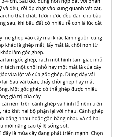
 3-4 cm. Sau đó, dùng hỗn hợp đất với phân 
và đều, rồi ốp chặt vào xung quanh vết cắt, 
ại cho thật chặt. Tưới nước đều đặn cho bầu 
g sau, khi bầu đất có nhiều rễ con là lúc cắt 
y mẹ ghép vào cây mai khác làm nguồn cung 
 khác là ghép mắt, lấy mắt lá, chồi non từ 
 khác làm gốc ghép.
ai làm gốc ghép, rạch một hình tam giác nhỏ 
én tách một chồi nhỏ hay một mắt lá của cây 
c vừa lột vỏ của gốc ghép. Dùng dây vải 
ại. Sau vài tuần, thấy chồi ghép hay mắt 
công. Một gốc ghép có thể ghép được nhiều 
ng giá trị của cây.
cái nêm trên cành ghép và hình lỗ nêm trên 
 ráp khít hai bộ phận lại với nhau. Cành ghép 
nh bằng nhau hoặc gần bằng nhau và cả hai 
u mới nâng cao tỷ lệ sống sót.
 đây là mùa cây đang phát triển mạnh. Chọn 