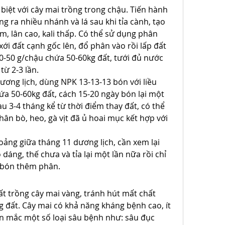
biệt với cây mai trồng trong chậu. Tiến hành 
g ra nhiều nhánh và lá sau khi tỉa cành, tạo 
 lân cao, kali thấp. Có thể sử dụng phân 
ới đất cạnh gốc lên, đổ phân vào rồi lấp đất 
-50 g/chậu chứa 50-60kg đất, tưới đủ nước 
ừ 2-3 lần.
ơng lịch, dùng NPK 13-13-13 bón với liều 
a 50-60kg đất, cách 15-20 ngày bón lại một 
au 3-4 tháng kể từ thời điểm thay đất, có thể 
n bò, heo, gà vịt đã ủ hoai mục kết hợp với 
ảng giữa tháng 11 dương lịch, cần xem lại 
dáng, thế chưa và tỉa lại một lần nữa rồi chỉ 
 bón thêm phân.
ất trồng cây mai vàng, tránh hút mất chất 
đất. Cây mai có khả năng kháng bệnh cao, ít 
n mắc một số loại sâu bệnh như: sâu đục 