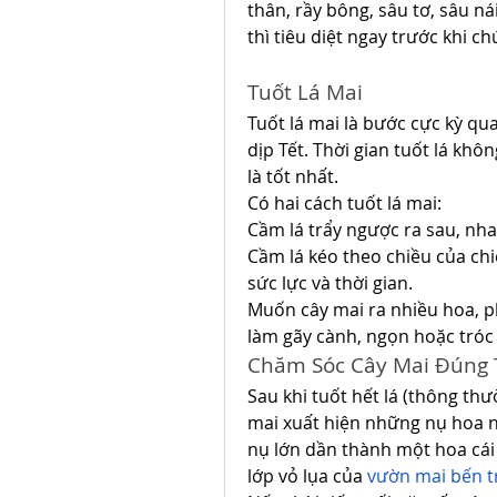
thân, rầy bông, sâu tơ, sâu ná
thì tiêu diệt ngay trước khi ch
Tuốt Lá Mai
Tuốt lá mai là bước cực kỳ qu
dịp Tết. Thời gian tuốt lá khôn
là tốt nhất.
Có hai cách tuốt lá mai:
Cầm lá trẩy ngược ra sau, nh
Cầm lá kéo theo chiều của chi
sức lực và thời gian.
Muốn cây mai ra nhiều hoa, p
làm gãy cành, ngọn hoặc tróc 
Chăm Sóc Cây Mai Đúng 
Sau khi tuốt hết lá (thông thư
mai xuất hiện những nụ hoa nhỏ
nụ lớn dần thành một hoa cái 
lớp vỏ lụa của 
vườn mai bến t