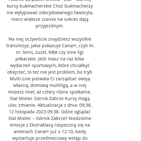
kursy bukmacherskie Choć bukmacherzy 
nie wytypowali zdecydowanego faworyta, 
nieco większe szanse na sukces dają 
przyjezdnym. 

Na niej oczywiście znajdziesz wszystkie 
transmisje, jakie pokazuje Canal+, czyli m. 
in: tenis, żużel, NBA czy inne ligi 
piłkarskie. Jeśli masz na raz kilka 
wydarzeń sportowych, które chciałbyś 
obejrzeć, to też nie jest problem, bo tryb 
Multi-Live pozwala Ci zarządzać swoją 
własną, domową multiligą, a w niej 
możesz mieć aż cztery różne spotkania. 
Stal Mielec Górnik Zabrze Kursy mogą 
ulec zmianie. Aktualizacja z dnia: 09:38, 
12 listopada 2023 09:38. Gdzie oglądać 
Stal Mielec – Górnik Zabrze? Niedzielne 
emocje z Ekstraklasą rozpoczną się na 
antenach Canal+ już o 12:10, kiedy 
wystartuje przedmeczowy wstęp do 