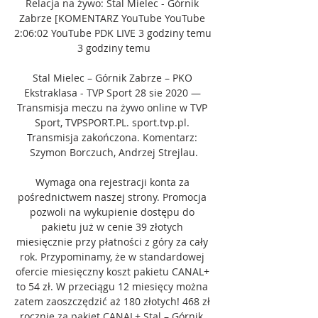
Relacja na żywo: Stal Mielec - Górnik 
Zabrze [KOMENTARZ YouTube YouTube 
2:06:02 YouTube PDK LIVE 3 godziny temu 
3 godziny temu

Stal Mielec – Górnik Zabrze – PKO 
Ekstraklasa - TVP Sport 28 sie 2020 — 
Transmisja meczu na żywo online w TVP 
Sport, TVPSPORT.PL. sport.tvp.pl. 
Transmisja zakończona. Komentarz: 
Szymon Borczuch, Andrzej Strejlau.

Wymaga ona rejestracji konta za 
pośrednictwem naszej strony. Promocja 
pozwoli na wykupienie dostępu do 
pakietu już w cenie 39 złotych 
miesięcznie przy płatności z góry za cały 
rok. Przypominamy, że w standardowej 
ofercie miesięczny koszt pakietu CANAL+ 
to 54 zł. W przeciągu 12 miesięcy można 
zatem zaoszczędzić aż 180 złotych! 468 zł 
rocznie za pakiet CANAL+ Stal – Górnik, 