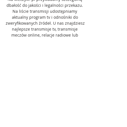
dbałość do jakości i legalności przekazu. 
Na liście transmisji udostępniamy 
aktualny program tv i odnośniki do 
zweryfikowanych źródeł. U nas znajdziesz 
najlepsze transmisje tv, transmisje 
meczów online, relacje radiowe lub 
relacje tekstowe. 

kolejki PKO BP Ekstraklasy. Gdzie obejrzeć 
mecz Stal Mielec – Górnik Zabrze? 
Sprawdzisz to właśnie w tym artykule. 
Stal Mielec – Górnik Zabrze na żywo w TV 
Nie będzie tajemnicą informacja, że 
prawa do PKO BP Ekstraklasy posiada 
Canal+, bo do tego kibice są już nauczeni 
od prawie 30 lat. W tym sezonie francuski 
nadawca jednak nie zdecydował się 
odsprzedać sublicencji na jedno 
spotkanie do otwartej telewizji. Pozostaje 
więc oglądać mecz Stal-Górnik i wiele 
innych w tym sezonie na kodowanych 