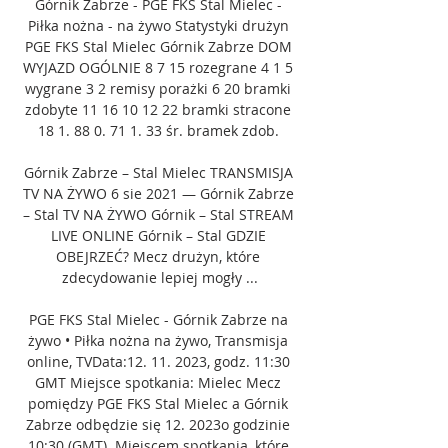
Górnik Zabrze - PGE FKS Stal Mielec - 
Piłka nożna - na żywo Statystyki drużyn 
PGE FKS Stal Mielec Górnik Zabrze DOM 
WYJAZD OGÓLNIE 8 7 15 rozegrane 4 1 5 
wygrane 3 2 remisy porażki 6 20 bramki 
zdobyte 11 16 10 12 22 bramki stracone 
18 1. 88 0. 71 1. 33 śr. bramek zdob. 

Górnik Zabrze – Stal Mielec TRANSMISJA 
TV NA ŻYWO 6 sie 2021 — Górnik Zabrze 
– Stal TV NA ŻYWO Górnik – Stal STREAM 
LIVE ONLINE Górnik – Stal GDZIE 
OBEJRZEĆ? Mecz drużyn, które 
zdecydowanie lepiej mogły ...

PGE FKS Stal Mielec - Górnik Zabrze na 
żywo • Piłka nożna na żywo, Transmisja 
online, TVData:12. 11. 2023, godz. 11:30 
GMT Miejsce spotkania: Mielec Mecz 
pomiędzy PGE FKS Stal Mielec a Górnik 
Zabrze odbędzie się 12. 2023o godzinie 
10:30 (GMT). Miejscem spotkania, które 