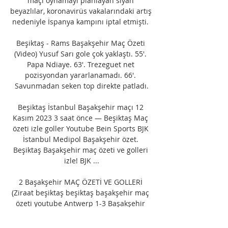
maçı oynamayı planlayan siyah 
beyazlılar, koronavirüs vakalarındaki artış 
nedeniyle İspanya kampını iptal etmişti. 

Beşiktaş - Rams Başakşehir Maç Özeti 
(Video) Yusuf Sarı gole çok yaklaştı. 55'. 
Papa Ndiaye. 63'. Trezeguet net 
pozisyondan yararlanamadı. 66'. 
Savunmadan seken top direkte patladı.

Beşiktaş İstanbul Başakşehir maçı 12 
Kasım 2023 3 saat önce — Beşiktaş Maç 
özeti izle goller Youtube Bein Sports BJK 
İstanbul Medipol Başakşehir özet. 
Beşiktaş Başakşehir maç özeti ve golleri 
izle! BJK ...

2 Başakşehir MAÇ ÖZETİ VE GOLLERİ 
(Ziraat beşiktaş beşiktaş başakşehir maç 
özeti youtube Antwerp 1-3 Başakşehir 
MAÇ ÖZETİ & GOLLER 25.08.2023 - 
YouTube. hafta maçında Başakşehir ile 