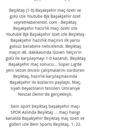
Beşiktaş (1-0) Başakşehir maç özeti ve 
golü izle Youtube Bjk Başakşehir özet 
seyretHaberentel. com - Beşiktaş 
Başakşehir hazırlık maçı özeti izle 
Youtube Bjk Başakşehir özet izle Beşiktaş-
Başakşehir hazırlık maçının ilk yarısı 
golsüz berabere neticelendi. Beşiktaş 
maçın 48. dakikasında Güven Yalçın'ın 
golü ile karşılaşmayı 1-0 kazandı. Beşiktaş 
Başakşehir maç sonucu... Süper Lig'de 
yeni sezon öncesi çalışmalarını sürdüren 
Beşiktaş, hazırlık karşılaşmasında 
Başakşehir ile kozlarını paylaştı. Maç, 
siyah beyazlıların tesisleri Ümraniye 
Nevzat Demir'de gerçekleşti. 

bein sport beşiktaş başakşehir maçı 
SPOR Aslında Beşiktaş ... maçı hangi 
kanalda Başakşehir Beşiktaş maç özeti ve 
golleri izle Bein Sports Beşiktaş. 1. 22. 